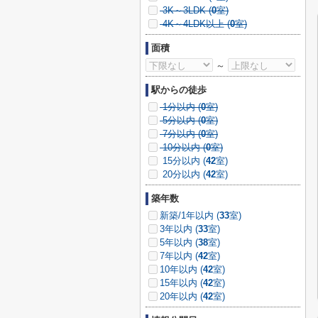
3K～3LDK (
0
室)
4K～4LDK以上 (
0
室)
面積
～
駅からの徒歩
1分以内 (
0
室)
5分以内 (
0
室)
7分以内 (
0
室)
10分以内 (
0
室)
15分以内 (
42
室)
20分以内 (
42
室)
築年数
新築/1年以内 (
33
室)
3年以内 (
33
室)
5年以内 (
38
室)
7年以内 (
42
室)
10年以内 (
42
室)
15年以内 (
42
室)
20年以内 (
42
室)