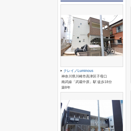
クレイノLuminous
神奈川県川崎市高津区子母口
南武線「武蔵中原」駅 徒歩18分
築8年