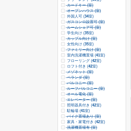
カードキー (
室)
オープンハウス (
室)
外国人可 (
34
室)
ガスコンロ設置可 (
室)
ルームシェア可 (
室)
学生向け (
35
室)
カップル向け (
室)
女性向け (
35
室)
ファミリー向け (
室)
室内洗濯機置場 (
41
室)
フローリング (
42
室)
ロフト付き (
42
室)
メゾネット (
室)
ベランダ (
室)
バルコニー (
室)
ルーフバルコニー (
室)
オール電化 (
室)
エレベーター (
室)
照明器具付き (
42
室)
駐輪場 (
41
室)
バイク置場あり (
室)
家具・家電付き (
42
室)
洗濯機置場有 (
室)