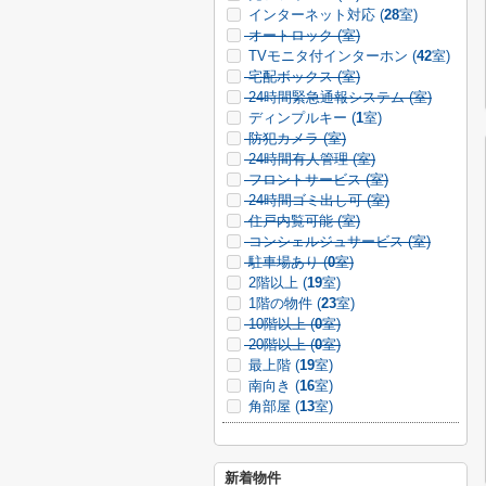
インターネット対応 (
28
室)
オートロック (
室)
TVモニタ付インターホン (
42
室)
宅配ボックス (
室)
24時間緊急通報システム (
室)
ディンプルキー (
1
室)
防犯カメラ (
室)
24時間有人管理 (
室)
フロントサービス (
室)
24時間ゴミ出し可 (
室)
住戸内覧可能 (
室)
コンシェルジュサービス (
室)
駐車場あり (
0
室)
2階以上 (
19
室)
1階の物件 (
23
室)
10階以上 (
0
室)
20階以上 (
0
室)
最上階 (
19
室)
南向き (
16
室)
角部屋 (
13
室)
新着物件