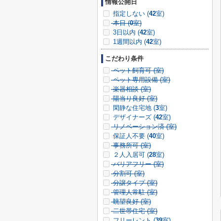
情報公開日
指定しない (
42
室)
本日 (
0
室)
3日以内 (
42
室)
1週間以内 (
42
室)
こだわり条件
ペット飼育可 (
室)
ペット専用設備 (
室)
楽器相談 (
室)
陽当り良好 (
室)
閑静な住宅地 (
3
室)
デザイナーズ (
42
室)
リノベーション済 (
室)
保証人不要 (
40
室)
事務所可 (
室)
２人入居可 (
28
室)
バリアフリー (
室)
分割可 (
室)
分譲タイプ (
室)
管理人常駐 (
室)
眺望良好 (
室)
二世帯住宅 (
室)
フリーレント (
39
室)