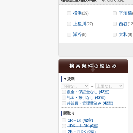
相模鉄道相鉄本線
横浜
平沼橋
(29)
上星川
西谷
(27)
(12
瀬谷
大和
(8)
(9)
▼賃料
～
敷金・保証金なし (
42
室)
礼金・敷引なし (
42
室)
共益費・管理費込み (
42
室)
間取り
1R～1K (
42
室)
1DK～1LDK (
0
室)
2K～2LDK (
0
室)