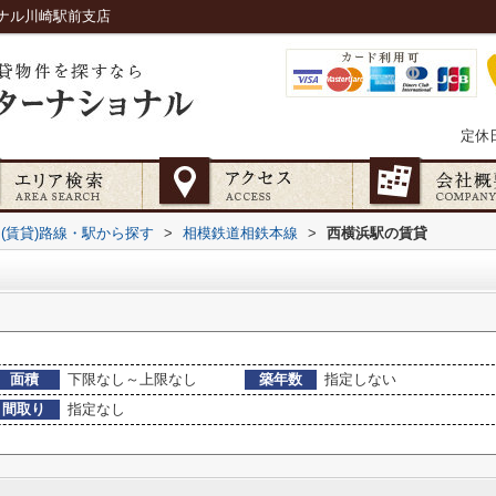
ナル川崎駅前支店
定休
(賃貸)路線・駅から探す
>
相模鉄道相鉄本線
>
西横浜駅の賃貸
面積
下限なし～上限なし
築年数
指定しない
間取り
指定なし