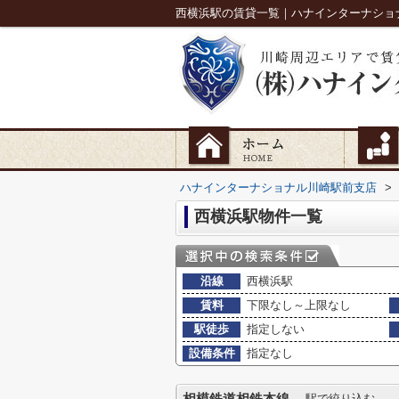
西横浜駅の賃貸一覧｜ハナインターナショ
ハナインターナショナル川崎駅前支店
>
西横浜駅物件一覧
沿線
西横浜駅
賃料
下限なし～上限なし
駅徒歩
指定しない
設備条件
指定なし
駅で絞り込む