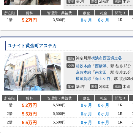
築3年
2階建
木造
築年
階数
構造
所在階
賃料
管理費・共益費
敷金
礼金
間取り
5.2
万円
0ヶ月
0ヶ月
1階
3,500円
1R
ユナイト黄金町アステカ
神奈川県
横浜市西区
境之谷
住所
交通
相鉄本線
「
西横浜
」駅 徒歩13分
京急本線
「
南太田
」駅 徒歩15分
横須賀線
「
保土ケ谷
」駅 徒歩25
築3年
2階建
木造
築年
階数
構造
所在階
賃料
管理費・共益費
敷金
礼金
間取り
5.2
万円
0ヶ月
0ヶ月
1階
6,500円
1R
5.5
万円
0ヶ月
0ヶ月
2階
5,500円
1R
5.5
万円
0ヶ月
0ヶ月
2階
5,500円
1R