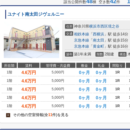
48
42
1-
該当公開件数
棟 空き数
件
ユナイト南太田ジヴェルニー
神奈川県
横浜市西区
境之谷
住所
交通
相鉄本線
「
西横浜
」駅 徒歩14分
京急本線
「
南太田
」駅 徒歩15分
京急本線
「
黄金町
」駅 徒歩16分
築1年未満
2階建
築年
階数
構造
所在階
賃料
管理費・共益費
敷金
礼金
間取り
4.6
万円
0ヶ月
0ヶ月
1階
5,000円
1R
4.6
万円
0ヶ月
0ヶ月
1階
5,000円
1R
4.6
万円
0ヶ月
0ヶ月
1階
5,000円
1R
4.6
万円
0ヶ月
0ヶ月
1階
5,000円
1R
4.6
万円
0ヶ月
0ヶ月
1階
5,000円
1R
その他の空室情報(全
11
件)を見る
+