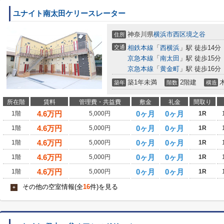
ユナイト南太田ケリースレーター
神奈川県
横浜市西区
境之谷
住所
交通
相鉄本線
「
西横浜
」駅 徒歩14分
京急本線
「
南太田
」駅 徒歩15分
京急本線
「
黄金町
」駅 徒歩16分
築1年未満
2階建
築年
階数
構造
所在階
賃料
管理費・共益費
敷金
礼金
間取り
4.6
万円
0ヶ月
0ヶ月
1階
5,000円
1R
4.6
万円
0ヶ月
0ヶ月
1階
5,000円
1R
4.6
万円
0ヶ月
0ヶ月
1階
5,000円
1R
4.6
万円
0ヶ月
0ヶ月
1階
5,000円
1R
4.6
万円
0ヶ月
0ヶ月
1階
5,000円
1R
その他の空室情報(全
16
件)を見る
+