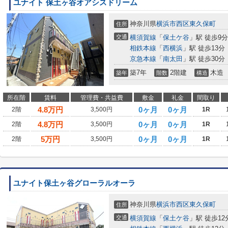
ユナイト 保土ヶ谷オアシスドリーム
神奈川県
横浜市西区
東久保町
住所
交通
横須賀線
「
保土ケ谷
」駅 徒歩9分
相鉄本線
「
西横浜
」駅 徒歩13分
京急本線
「
南太田
」駅 徒歩30分
築7年
2階建
木造
築年
階数
構造
所在階
賃料
管理費・共益費
敷金
礼金
間取り
4.8
万円
0ヶ月
0ヶ月
2階
3,500円
1R
4.8
万円
0ヶ月
0ヶ月
2階
3,500円
1R
5
万円
0ヶ月
0ヶ月
2階
3,500円
1R
ユナイト保土ヶ谷グローラルオーラ
神奈川県
横浜市西区
東久保町
住所
交通
横須賀線
「
保土ケ谷
」駅 徒歩12