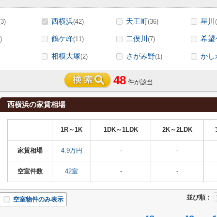
西横浜
天王町
星川
(3)
(42)
(36)
鶴ケ峰
二俣川
希望
)
(11)
(7)
相模大塚
さがみ野
かし
(2)
(1)
48
件が該当
西横浜の家賃相場
1R～1K
1DK～1LDK
2K～2LDK
家賃相場
4.9万円
-
-
空室件数
42室
-
-
並び順：
空室物件のみ表示