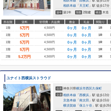
相鉄本線
「
西横浜
」駅 徒歩12分
相鉄本線
「
天王町
」駅 徒歩17分
築1年
2階建
木造
築年
階数
構造
所在階
賃料
管理費・共益費
敷金
礼金
間取り
5
万円
0ヶ月
0ヶ月
1階
4,500円
1R
5
万円
0ヶ月
0ヶ月
1階
4,500円
1R
5
万円
0ヶ月
0ヶ月
1階
4,500円
1R
5
万円
0ヶ月
0ヶ月
1階
4,500円
1R
5.2
万円
0ヶ月
0ヶ月
2階
4,500円
1R
ユナイト西横浜ストラウド
神奈川県
横浜市西区
久保町
住所
交通
相鉄本線
「
西横浜
」駅 徒歩13分
京急本線
「
南太田
」駅 徒歩15分
横須賀線
「
保土ケ谷
」駅 徒歩26