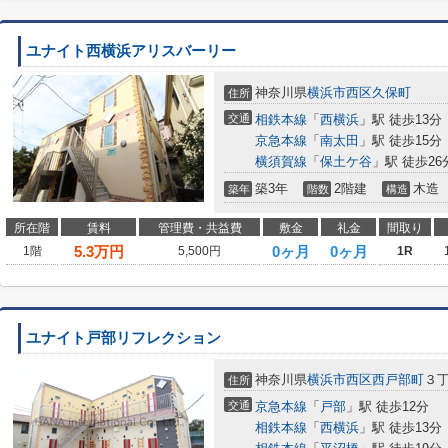
ユナイト西横浜アリスバーリー
神奈川県
横浜市西区
久保町
住所
交通
相鉄本線
「
西横浜
」駅 徒歩13分
京急本線
「
南太田
」駅 徒歩15分
横須賀線
「
保土ケ谷
」駅 徒歩26
築3年
2階建
木造
築年
階数
構造
所在階
賃料
管理費・共益費
敷金
礼金
間取り
5.3
万円
0ヶ月
0ヶ月
1階
5,500円
1R
ユナイト戸部リフレクション
神奈川県
横浜市西区
西戸部町
３
住所
交通
京急本線
「
戸部
」駅 徒歩12分
相鉄本線
「
西横浜
」駅 徒歩13分