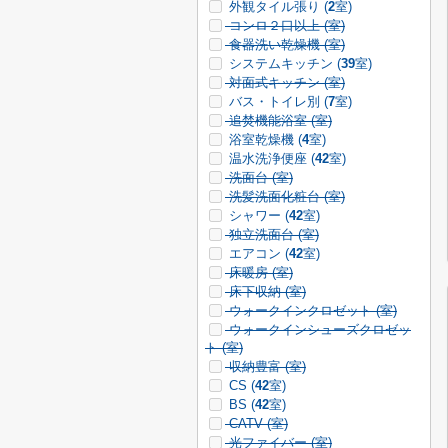
外観タイル張り (
2
室)
コンロ２口以上 (
室)
食器洗い乾燥機 (
室)
システムキッチン (
39
室)
対面式キッチン (
室)
バス・トイレ別 (
7
室)
追焚機能浴室 (
室)
浴室乾燥機 (
4
室)
温水洗浄便座 (
42
室)
洗面台 (
室)
洗髪洗面化粧台 (
室)
シャワー (
42
室)
独立洗面台 (
室)
エアコン (
42
室)
床暖房 (
室)
床下収納 (
室)
ウォークインクロゼット (
室)
ウォークインシューズクロゼッ
ト (
室)
収納豊富 (
室)
CS (
42
室)
BS (
42
室)
CATV (
室)
光ファイバー (
室)