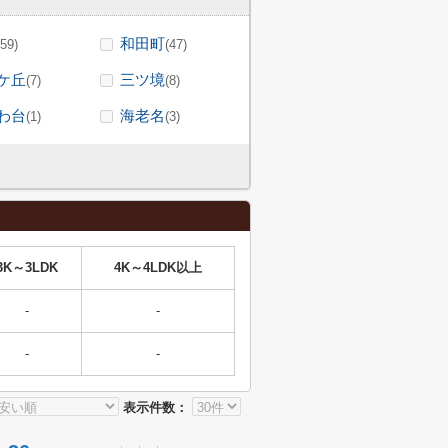
和田町
(59)
(47)
ケ丘
三ツ境
(7)
(8)
わ台
海老名
(1)
(3)
3K～3LDK
4K～4LDK以上
-
-
-
-
表示件数：