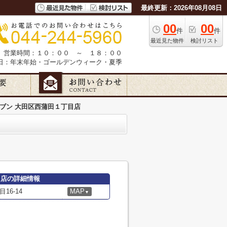
最終更新：2026年08月08日
00
00
件
件
最近見た物件
検討リスト
営業時間：１０：００ ～ １８：００
日：年末年始・ゴールデンウィーク・夏季
レブン 大田区西蒲田１丁目店
目店の詳細情報
6-14
MAP
▼