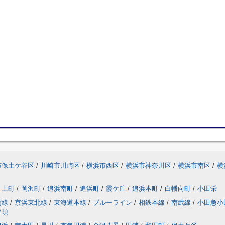
市保土ケ谷区
/
川崎市川崎区
/
横浜市西区
/
横浜市神奈川区
/
横浜市南区
/
横
上町
/
岡沢町
/
追浜南町
/
追浜町
/
霞ケ丘
/
追浜本町
/
白幡向町
/
小田栄
賀線
/
京浜東北線
/
東海道本線
/
ブルーライン
/
相鉄本線
/
南武線
/
小田急小
宇須