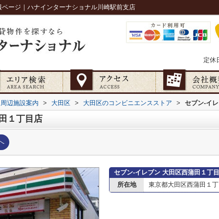
情報ページ｜ハナインターナショナル川崎駅前支店
定休
周辺施設案内
>
大田区
>
大田区のコンビニエンスストア
>
セブン-イ
蒲田１丁目店
へ
セブン-イレブン 大田区西蒲田１丁
所在地
東京都大田区西蒲田１丁目1