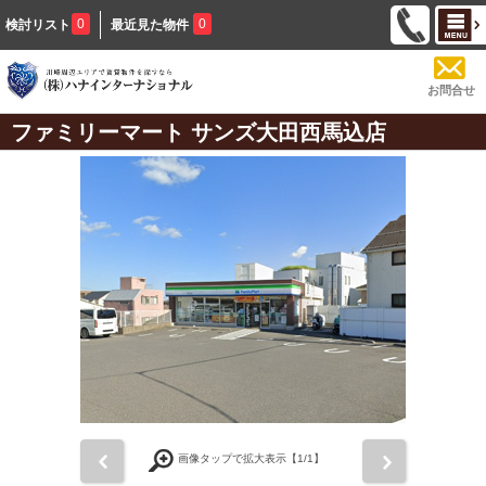
0
0
検討リスト
最近見た物件
お問合せ
ファミリーマート サンズ大田西馬込店
前
次
画像タップで拡大表示【
1
/1】