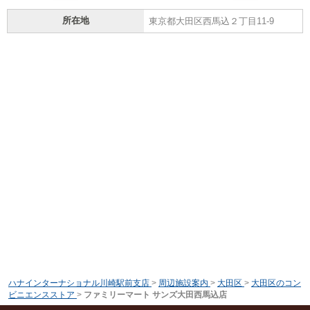
所在地
東京都大田区西馬込２丁目11-9
ハナインターナショナル川崎駅前支店
>
周辺施設案内
>
大田区
>
大田区のコン
ビニエンスストア
>
ファミリーマート サンズ大田西馬込店