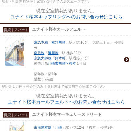
敷金・礼金無料物件！家電7点付きで入居スムーズです♪
現在空室情報がありません。
ユナイト桜本キップリングへのお問い合わせはこちら
ユナイト桜本カールフェルト
賃貸｜アパート
京急本線
「
京急川崎
」駅 バス10分 「大島三丁目」 停歩3
分
南武線
「
浜川崎
」駅 徒歩22分
京急大師線
「
鈴木町
」駅 徒歩25分
神奈川県
川崎市川崎区
桜本
１丁目
-
築年数：築7年
階数：2階建
契約金１万円＋仲介料のみ！６月末まで家賃無料☆家電７点付き♪
現在空室情報がありません。
ユナイト桜本カールフェルトへのお問い合わせはこちら
ユナイト桜本マーキュリーストリート
賃貸｜アパート
東海道本線
「
川崎
」駅 バス12分 「桜本」 停歩3分