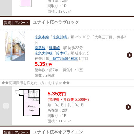
所在階：2階
間取り：1R
面積：12.03㎡
ユナイト桜本ラヴロック
賃貸｜アパート
京急本線
「
京急川崎
」駅 バス10分 「大島三丁目」 停歩3
分
南武線
「
浜川崎
」駅 徒歩22分
京急大師線
「
鈴木町
」駅 徒歩25分
神奈川県
川崎市川崎区
桜本
１丁目
5.35
万円
築年数：築7年 ｜募集中：
1室
階数：2階建
◆◆初期費用を抑えたい方におすすめ◆◆
5.35
万
円
(管理費・共益費 5,500円)
敷：0ヶ月｜礼：0ヶ月
所在階：2階
間取り：1R
面積：11.20㎡
ユナイト桜本オブライエン
賃貸｜アパート