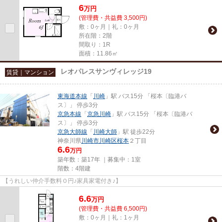
6
万
円
(管理費・共益費 3,500円)
敷：0ヶ月｜礼：0ヶ月
所在階：2階
間取り：1R
面積：11.86㎡
レオパレスサンヴィレッジ19
賃貸｜マンション
東海道本線
「
川崎
」駅 バス15分 「桜本〔臨港バ
ス〕」 停歩3分
京急本線
「
京急川崎
」駅 バス15分 「桜本〔臨港バ
ス〕」 停歩3分
京急大師線
「
川崎大師
」駅 徒歩22分
神奈川県
川崎市川崎区
桜本
２丁目
6.6
万円
築年数：築17年 ｜募集中：
1室
階数：4階建
【うれしい仲介手数料０円♪家具家電付き♪】
6.6
万
円
(管理費・共益費 6,500円)
敷：0ヶ月｜礼：1ヶ月