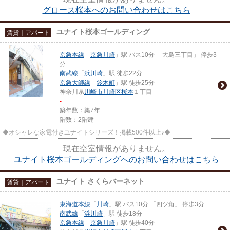
グロース桜本へのお問い合わせはこちら
ユナイト桜本ゴールディング
賃貸｜アパート
京急本線
「
京急川崎
」駅 バス10分 「大島三丁目」 停歩3
分
南武線
「
浜川崎
」駅 徒歩22分
京急大師線
「
鈴木町
」駅 徒歩25分
神奈川県
川崎市川崎区
桜本
１丁目
-
築年数：築7年
階数：2階建
◆オシャレな家電付きユナイトシリーズ！掲載500件以上♪◆
現在空室情報がありません。
ユナイト桜本ゴールディングへのお問い合わせはこちら
ユナイト さくらバーネット
賃貸｜アパート
東海道本線
「
川崎
」駅 バス10分 「四ツ角」 停歩3分
南武線
「
浜川崎
」駅 徒歩18分
京急本線
「
京急川崎
」駅 徒歩40分