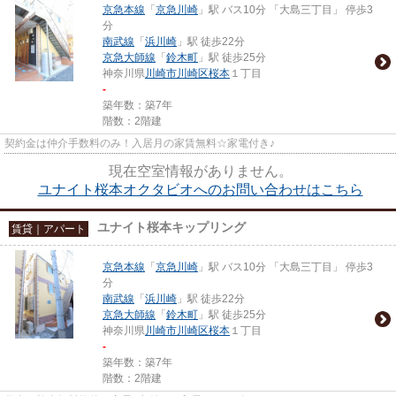
京急本線
「
京急川崎
」駅 バス10分 「大島三丁目」 停歩3
分
南武線
「
浜川崎
」駅 徒歩22分
京急大師線
「
鈴木町
」駅 徒歩25分
神奈川県
川崎市川崎区
桜本
１丁目
-
築年数：築7年
階数：2階建
契約金は仲介手数料のみ！入居月の家賃無料☆家電付き♪
現在空室情報がありません。
ユナイト桜本オクタビオへのお問い合わせはこちら
ユナイト桜本キップリング
賃貸｜アパート
京急本線
「
京急川崎
」駅 バス10分 「大島三丁目」 停歩3
分
南武線
「
浜川崎
」駅 徒歩22分
京急大師線
「
鈴木町
」駅 徒歩25分
神奈川県
川崎市川崎区
桜本
１丁目
-
築年数：築7年
階数：2階建