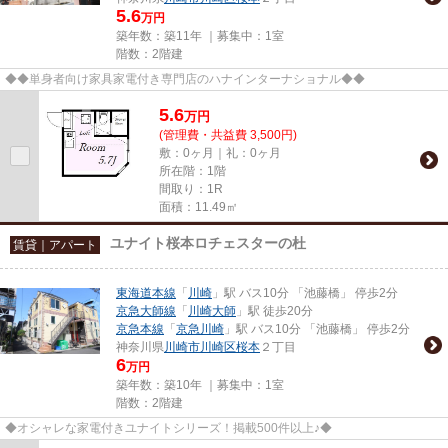
5.6
万円
築年数：築11年 ｜募集中：
1室
階数：2階建
◆◆単身者向け家具家電付き専門店のハナインターナショナル◆◆
5.6
万
円
(管理費・共益費 3,500円)
敷：0ヶ月｜礼：0ヶ月
所在階：1階
間取り：1R
面積：11.49㎡
ユナイト桜本ロチェスターの杜
賃貸｜アパート
東海道本線
「
川崎
」駅 バス10分 「池藤橋」 停歩2分
京急大師線
「
川崎大師
」駅 徒歩20分
京急本線
「
京急川崎
」駅 バス10分 「池藤橋」 停歩2分
神奈川県
川崎市川崎区
桜本
２丁目
6
万円
築年数：築10年 ｜募集中：
1室
階数：2階建
◆オシャレな家電付きユナイトシリーズ！掲載500件以上♪◆