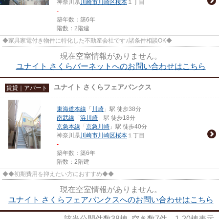
神奈川県
川崎市川崎区
桜本
１丁目
-
築年数：築6年
階数：2階建
◆家具家電付き物件に特化した不動産会社です♪諸条件相談OK◆
現在空室情報がありません。
ユナイト さくらバーネットへのお問い合わせはこちら
ユナイト さくらフェアバンクス
賃貸｜アパート
東海道本線
「
川崎
」駅 徒歩38分
南武線
「
浜川崎
」駅 徒歩18分
京急本線
「
京急川崎
」駅 徒歩40分
神奈川県
川崎市川崎区
桜本
１丁目
-
築年数：築6年
階数：2階建
◆◆初期費用を抑えたい方におすすめ◆◆
現在空室情報がありません。
ユナイト さくらフェアバンクスへのお問い合わせはこちら
該当公開件数
38
棟 空き数
7
件
1-20
棟表示