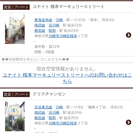
ユナイト 桜本マーキュリーストリート
賃貸｜アパート
東海道本線
「
川崎
」駅 バス12分 「桜本」 停歩3分
南武線
「
浜川崎
」駅 徒歩22分
鶴見線
「
昭和
」駅 徒歩23分
神奈川県
川崎市川崎区
桜本
１丁目
-
築年数：築11年
階数：2階建
◆◆初期費用を抑えたい方におすすめ◆◆
現在空室情報がありません。
ユナイト 桜本マーキュリーストリートへのお問い合わせはこ
ちら
クリスチャンセン
賃貸｜アパート
京浜東北線
「
川崎
」駅 バス8分 「藤崎４丁目」 停歩2分
南武線
「
浜川崎
」駅 徒歩24分
鶴見線
「
昭和
」駅 徒歩25分
神奈川県
川崎市川崎区
桜本
２丁目
-