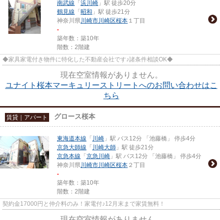
南武線
「
浜川崎
」駅 徒歩20分
鶴見線
「
昭和
」駅 徒歩21分
神奈川県
川崎市川崎区
桜本
１丁目
-
築年数：築10年
階数：2階建
◆家具家電付き物件に特化した不動産会社です♪諸条件相談OK◆
現在空室情報がありません。
ユナイト桜本マーキュリーストリートへのお問い合わせはこ
ちら
グロース桜本
賃貸｜アパート
東海道本線
「
川崎
」駅 バス12分 「池藤橋」 停歩4分
京急大師線
「
川崎大師
」駅 徒歩21分
京急本線
「
京急川崎
」駅 バス12分 「池藤橋」 停歩4分
神奈川県
川崎市川崎区
桜本
２丁目
-
築年数：築10年
階数：2階建
契約金17000円と仲介料のみ！家電付♪12月末まで家賃無料！
現在空室情報がありません。