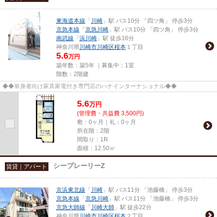
東海道本線
「
川崎
」駅 バス10分 「四ツ角」 停歩3分
京急本線
「
京急川崎
」駅 バス10分 「四ツ角」 停歩3分
南武線
「
浜川崎
」駅 徒歩16分
神奈川県
川崎市川崎区
桜本
１丁目
5.6
万円
築年数：築5年 ｜募集中：
1室
階数：2階建
◆◆単身者向け家具家電付き専門店のハナインターナショナル◆◆
5.6
万
円
(管理費・共益費 3,500円)
敷：0ヶ月｜礼：0ヶ月
所在階：2階
間取り：1R
面積：12.50㎡
シープレーリーZ
賃貸｜アパート
京浜東北線
「
川崎
」駅 バス11分 「池藤橋」 停歩3分
京急本線
「
京急川崎
」駅 バス11分 「池藤橋」 停歩3分
京急大師線
「
川崎大師
」駅 徒歩22分
神奈川県
川崎市川崎区
桜本
２丁目