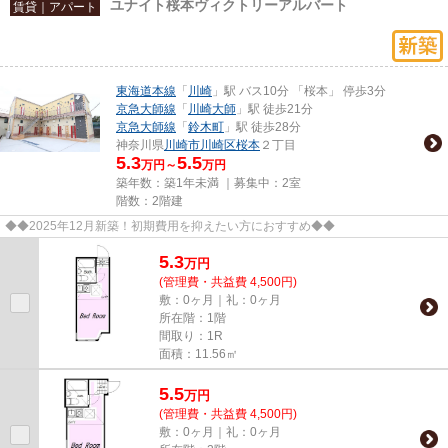
ユナイト桜本ヴィクトリーアルバート
賃貸｜アパート
東海道本線
「
川崎
」駅 バス10分 「桜本」 停歩3分
京急大師線
「
川崎大師
」駅 徒歩21分
京急大師線
「
鈴木町
」駅 徒歩28分
神奈川県
川崎市川崎区
桜本
２丁目
5.3
5.5
万円～
万円
築年数：築1年未満 ｜募集中：
2室
階数：2階建
◆◆2025年12月新築！初期費用を抑えたい方におすすめ◆◆
5.3
万
円
(管理費・共益費 4,500円)
敷：0ヶ月｜礼：0ヶ月
所在階：1階
間取り：1R
面積：11.56㎡
5.5
万
円
(管理費・共益費 4,500円)
敷：0ヶ月｜礼：0ヶ月