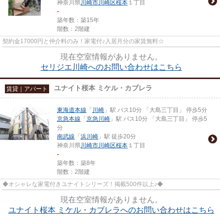
神奈川県
川崎市川崎区
桜本
１丁目
-
築年数：築15年
階数：2階建
契約金17000円と仲介料のみ！家電付♪入居月分の家賃無料☆
現在空室情報がありません。
セリジエ川崎へのお問い合わせはこちら
ユナイト桜本 ミケル・カブレラ
賃貸｜アパート
東海道本線
「
川崎
」駅 バス10分 「大島三丁目」 停歩5分
京急本線
「
京急川崎
」駅 バス10分 「大島三丁目」 停歩5
分
南武線
「
浜川崎
」駅 徒歩20分
神奈川県
川崎市川崎区
桜本
１丁目
-
築年数：築8年
階数：2階建
◆オシャレな家電付きユナイトシリーズ！掲載500件以上♪◆
現在空室情報がありません。
ユナイト桜本 ミケル・カブレラへのお問い合わせはこちら