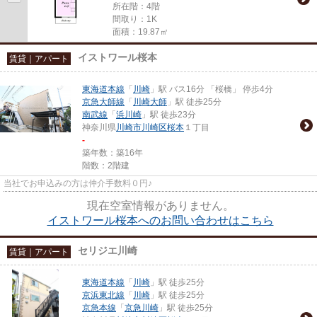
所在階：4階
間取り：1K
面積：19.87㎡
イストワール桜本
賃貸｜アパート
東海道本線
「
川崎
」駅 バス16分 「桜橋」 停歩4分
京急大師線
「
川崎大師
」駅 徒歩25分
南武線
「
浜川崎
」駅 徒歩23分
神奈川県
川崎市川崎区
桜本
１丁目
-
築年数：築16年
階数：2階建
当社でお申込みの方は仲介手数料０円♪
現在空室情報がありません。
イストワール桜本へのお問い合わせはこちら
セリジエ川崎
賃貸｜アパート
東海道本線
「
川崎
」駅 徒歩25分
京浜東北線
「
川崎
」駅 徒歩25分
京急本線
「
京急川崎
」駅 徒歩25分