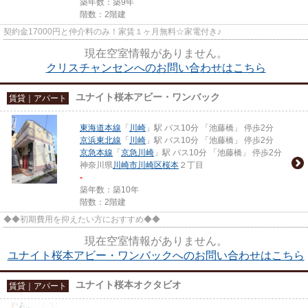
築年数：築9年
階数：2階建
契約金17000円と仲介料のみ！家賃１ヶ月無料☆家電付き♪
現在空室情報がありません。
クリスチャンセンへのお問い合わせはこちら
ユナイト桜本アビー・ワンバック
賃貸｜アパート
東海道本線
「
川崎
」駅 バス10分 「池藤橋」 停歩2分
京浜東北線
「
川崎
」駅 バス10分 「池藤橋」 停歩2分
京急本線
「
京急川崎
」駅 バス10分 「池藤橋」 停歩2分
神奈川県
川崎市川崎区
桜本
２丁目
-
築年数：築10年
階数：2階建
◆◆初期費用を抑えたい方におすすめ◆◆
現在空室情報がありません。
ユナイト桜本アビー・ワンバックへのお問い合わせはこちら
ユナイト桜本オクタビオ
賃貸｜アパート