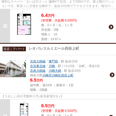
便利なスーパー「まいばすけっと 藤崎4丁目店」まで388mです。最上階のマンシ
ョンです。駅近くに立地する物件で、徒歩15分程でアクセスできます。毎日のご
み捨てが楽になる敷地内ごみ...
6.4
万
円
(管理費・共益費 6,500円)
敷：0ヶ月｜礼：1ヶ月
所在階：3階
間取り：1K
面積：19.87㎡
レオパレスルミエール四谷上町
賃貸｜アパート
京急大師線
「
東門前
」駅 徒歩15分
京浜東北線
「
川崎
」駅 バス13分 「台町」 停歩1分
京急大師線
「
川崎大師
」駅 徒歩19分
神奈川県
川崎市川崎区
四谷上町
6.5
万円
築年数：築16年 ｜募集中：
1室
階数：2階建
【うれしい仲介手数料０円♪家具家電付き♪】
6.5
万
円
(管理費・共益費 6,500円)
敷：0ヶ月｜礼：1ヶ月