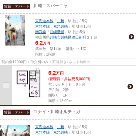
川崎エスパーニャ
賃貸｜アパート
東海道本線
「
川崎
」駅 徒歩15分
京急本線
「
京急川崎
」駅 徒歩15分
南武線
「
川崎新町
」駅 徒歩5分
神奈川県
川崎市川崎区
渡田新町
２丁目
6.2
万円
築年数：築14年 ｜募集中：
1室
階数：2階建
契約金17000円＋仲介料のみ！家電付き♪ネット無料☆
6.2
万
円
(管理費・共益費 5,000円)
敷：0ヶ月｜礼：0ヶ月
所在階：2階
間取り：1R
面積：13.00㎡
ユナイト川崎オルティガ
賃貸｜アパート
東海道本線
「
川崎
」駅 徒歩15分
京急本線
「
京急川崎
」駅 徒歩15分