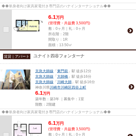
◆◆単身者向け家具家電付き専門店のハナインターナショナル◆◆
6.1
万
円
(管理費・共益費 3,500円)
敷：0ヶ月｜礼：0ヶ月
所在階：2階
間取り：1R
面積：13.50㎡
ユナイト四谷フォンターナ
賃貸｜アパート
京急大師線
「
東門前
」駅 徒歩12分
京急大師線
「
大師橋
」駅 徒歩16分
京急大師線
「
川崎大師
」駅 徒歩16分
神奈川県
川崎市川崎区
四谷上町
6.1
万円
築年数：築3年 ｜募集中：
1室
階数：2階建
◆◆単身者向け家具家電付き専門店のハナインターナショナル◆◆
6.1
万
円
(管理費・共益費 3,500円)
敷：0ヶ月｜礼：0ヶ月