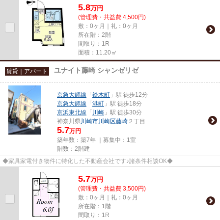
5.8
万
円
(管理費・共益費 4,500円)
敷：0ヶ月｜礼：0ヶ月
所在階：2階
間取り：1R
面積：11.20㎡
ユナイト藤崎 シャンゼリゼ
賃貸｜アパート
京急大師線
「
鈴木町
」駅 徒歩12分
京急大師線
「
港町
」駅 徒歩18分
京浜東北線
「
川崎
」駅 徒歩30分
神奈川県
川崎市川崎区
藤崎
２丁目
5.7
万円
築年数：築7年 ｜募集中：
1室
階数：2階建
◆家具家電付き物件に特化した不動産会社です♪諸条件相談OK◆
5.7
万
円
(管理費・共益費 3,500円)
敷：0ヶ月｜礼：0ヶ月
所在階：1階
間取り：1R