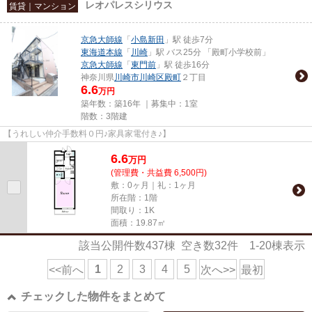
レオパレスシリウス
賃貸｜マンション
京急大師線
「
小島新田
」駅 徒歩7分
東海道本線
「
川崎
」駅 バス25分 「殿町小学校前」
京急大師線
「
東門前
」駅 徒歩16分
神奈川県
川崎市川崎区
殿町
２丁目
6.6
万円
築年数：築16年 ｜募集中：
1室
階数：3階建
【うれしい仲介手数料０円♪家具家電付き♪】
6.6
万
円
(管理費・共益費 6,500円)
敷：0ヶ月｜礼：1ヶ月
所在階：1階
間取り：1K
面積：19.87㎡
該当公開件数
437
棟 空き数
32
件
1-20
棟表示
1
2
3
4
5
<<前へ
次へ>>
最初
チェックした物件をまとめて