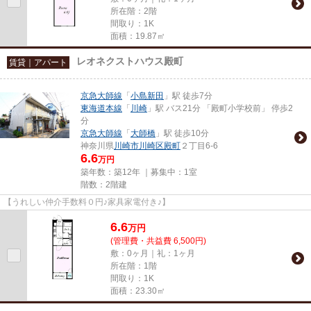
所在階：2階
間取り：1K
面積：19.87㎡
レオネクストハウス殿町
賃貸｜アパート
京急大師線
「
小島新田
」駅 徒歩7分
東海道本線
「
川崎
」駅 バス21分 「殿町小学校前」 停歩2
分
京急大師線
「
大師橋
」駅 徒歩10分
神奈川県
川崎市川崎区
殿町
２丁目6-6
6.6
万円
築年数：築12年 ｜募集中：
1室
階数：2階建
【うれしい仲介手数料０円♪家具家電付き♪】
6.6
万
円
(管理費・共益費 6,500円)
敷：0ヶ月｜礼：1ヶ月
所在階：1階
間取り：1K
面積：23.30㎡