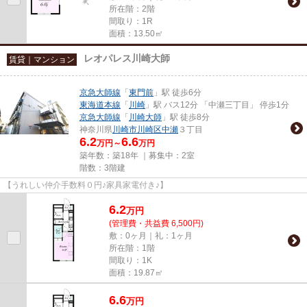
所在階：2階
間取り：1R
面積：13.50㎡
レオパレス川崎大師
賃貸｜マンション
京急大師線
「
東門前
」駅 徒歩6分
東海道本線
「
川崎
」駅 バス12分 「中瀬三丁目」 停歩1分
京急大師線
「
川崎大師
」駅 徒歩8分
神奈川県
川崎市川崎区
中瀬
３丁目
6.2
6.6
万円～
万円
築年数：築18年 ｜募集中：
2室
階数：3階建
【うれしい仲介手数料０円♪家具家電付き♪】
6.2
万
円
(管理費・共益費 6,500円)
敷：0ヶ月｜礼：1ヶ月
所在階：1階
間取り：1K
面積：19.87㎡
6.6
万
円