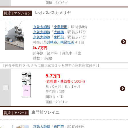
面積：12.94㎡
レオパレスカメリヤ
賃貸｜マンション
京急大師線
「
小島新田
」駅 徒歩9分
京急大師線
「
大師橋
」駅 徒歩17分
京急大師線
「
東門前
」駅 徒歩25分
神奈川県
川崎市川崎区
塩浜
４丁目
5.7
万円
築年数：築15年 ｜募集中：
1室
階数：3階建
【仲介手数料０円♪さらに最大家賃２ヶ月無料☆家具家電付き♪】
5.7
万
円
(管理費・共益費 6,500円)
敷：0ヶ月｜礼：1ヶ月
所在階：1階
間取り：1K
面積：20.81㎡
東門前ソレイユ
賃貸｜アパート
京急大師線
「
東門前
」駅 徒歩7分