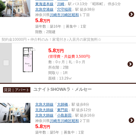
東海道本線
「
川崎
」駅 バス13分 「昭和町」 停歩1分
京急空港線
「
穴守稲荷
」駅 徒歩38分
神奈川県
川崎市川崎区
昭和
１丁目
5.8
万円
築年数：築16年 ｜募集中：
1室
階数：2階建
契約金10000円＋仲介料のみ！家電付き♪入居月の家賃無料☆
5.8
万
円
(管理費・共益費 3,500円)
敷：0ヶ月｜礼：0ヶ月
所在階：2階
間取り：1R
面積：13.29㎡
ユナイトSHOWAラ・メルセー
賃貸｜アパート
京急大師線
「
大師橋
」駅 徒歩8分
京急大師線
「
東門前
」駅 徒歩12分
京急大師線
「
小島新田
」駅 徒歩16分
神奈川県
川崎市川崎区
昭和
２丁目
5.8
万円
築年数：築5年 ｜募集中：
1室