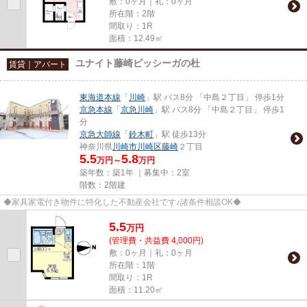
敷：0ヶ月｜礼：0ヶ月
所在階：2階
間取り：1R
面積：12.49㎡
ユナイト藤崎ビッシーガの杜
賃貸｜アパート
東海道本線
「
川崎
」駅 バス8分 「中島２丁目」 停歩1分
京急本線
「
京急川崎
」駅 バス8分 「中島２丁目」 停歩1
分
京急大師線
「
鈴木町
」駅 徒歩13分
神奈川県
川崎市川崎区
藤崎
２丁目
5.5
5.8
万円～
万円
築年数：築1年 ｜募集中：
2室
階数：2階建
◆家具家電付き物件に特化した不動産会社です♪諸条件相談OK◆
5.5
万
円
(管理費・共益費 4,000円)
敷：0ヶ月｜礼：0ヶ月
所在階：1階
間取り：1R
面積：11.20㎡