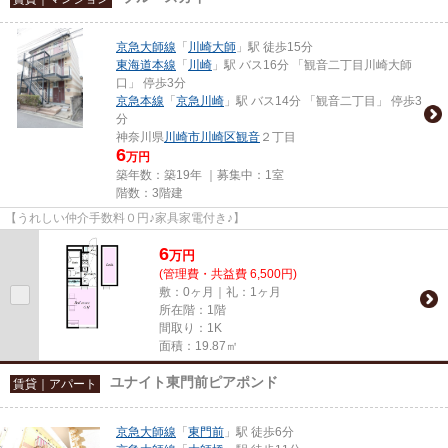
京急大師線
「
川崎大師
」駅 徒歩15分
東海道本線
「
川崎
」駅 バス16分 「観音二丁目川崎大師
口」 停歩3分
京急本線
「
京急川崎
」駅 バス14分 「観音二丁目」 停歩3
分
神奈川県
川崎市川崎区
観音
２丁目
6
万円
築年数：築19年 ｜募集中：
1室
階数：3階建
【うれしい仲介手数料０円♪家具家電付き♪】
6
万
円
(管理費・共益費 6,500円)
敷：0ヶ月｜礼：1ヶ月
所在階：1階
間取り：1K
面積：19.87㎡
ユナイト東門前ピアポンド
賃貸｜アパート
京急大師線
「
東門前
」駅 徒歩6分