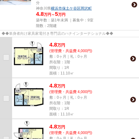
分
神奈川県
横浜市保土ケ谷区
岡沢町
4.8
5
万円～
万円
築年数：築1年未満 ｜募集中：
9室
階数：2階建
◆◆単身者向け家具家電付き専門店のハナインターナショナル◆◆
4.8
万
円
(管理費・共益費 4,000円)
敷：0ヶ月｜礼：0ヶ月
所在階：1階
間取り：1R
面積：11.10㎡
4.8
万
円
(管理費・共益費 4,000円)
敷：0ヶ月｜礼：0ヶ月
所在階：1階
間取り：1R
面積：11.10㎡
4.8
万
円
(管理費・共益費 4,000円)
敷：0ヶ月｜礼：0ヶ月