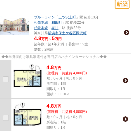
ブルーライン
「
三ツ沢上町
」駅 徒歩13分
相鉄本線
「
和田町
」駅 徒歩22分
相鉄本線
「
星川
」駅 徒歩22分
神奈川県
横浜市保土ケ谷区
岡沢町
4.8
5
万円～
万円
築年数：築1年未満 ｜募集中：
9室
階数：2階建
◆◆単身者向け家具家電付き専門店のハナインターナショナル◆◆
4.8
万
円
(管理費・共益費 4,000円)
敷：0ヶ月｜礼：0ヶ月
所在階：1階
間取り：1R
面積：11.10㎡
4.8
万
円
(管理費・共益費 4,000円)
敷：0ヶ月｜礼：0ヶ月
所在階：1階
間取り：1R