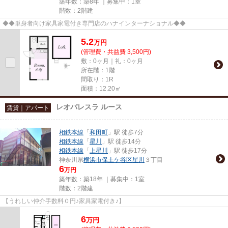
築年数：築8年 ｜募集中：
1室
階数：2階建
◆◆単身者向け家具家電付き専門店のハナインターナショナル◆◆
5.2
万
円
(管理費・共益費 3,500円)
敷：0ヶ月｜礼：0ヶ月
所在階：1階
間取り：1R
面積：12.20㎡
レオパレスラ ルース
賃貸｜アパート
相鉄本線
「
和田町
」駅 徒歩7分
相鉄本線
「
星川
」駅 徒歩14分
相鉄本線
「
上星川
」駅 徒歩17分
神奈川県
横浜市保土ケ谷区
星川
３丁目
6
万円
築年数：築18年 ｜募集中：
1室
階数：2階建
【うれしい仲介手数料０円♪家具家電付き♪】
6
万
円