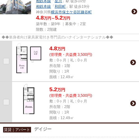
相鉄本線
「
星川
」駅 徒歩10分
相鉄本線
「
和田町
」駅 徒歩19分
神奈川県
横浜市保土ケ谷区
鎌谷町
4.8
5.2
万円～
万円
築年数：築9年 ｜募集中：
2室
階数：2階建
◆◆単身者向け家具家電付き専門店のハナインターナショナル◆◆
4.8
万
円
(管理費・共益費 3,500円)
敷：0ヶ月｜礼：0ヶ月
所在階：1階
間取り：1R
面積：12.49㎡
5.2
万
円
(管理費・共益費 3,500円)
敷：0ヶ月｜礼：0ヶ月
所在階：2階
間取り：1R
面積：12.49㎡
デイジー
賃貸｜アパート