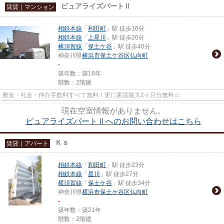
ピュアライズパートⅡ
賃貸｜マンション
相鉄本線
「
和田町
」駅 徒歩16分
相鉄本線
「
上星川
」駅 徒歩20分
横須賀線
「
保土ケ谷
」駅 徒歩40分
神奈川県
横浜市保土ケ谷区
仏向町
-
築年数：築16年
階数：2階建
敷金・礼金・仲介手数料すべて無料！更に家賃最大2ヶ月分無料☆
現在空室情報がありません。
ピュアライズパートⅡへのお問い合わせはこちら
Ｋｓ
賃貸｜アパート
相鉄本線
「
和田町
」駅 徒歩23分
相鉄本線
「
星川
」駅 徒歩27分
横須賀線
「
保土ケ谷
」駅 徒歩34分
神奈川県
横浜市保土ケ谷区
仏向町
-
築年数：築21年
階数：2階建