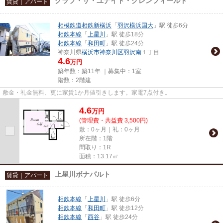
クラブ・ザ・ユナイト・グレンフィールド
賃貸｜アパート
相模鉄道相鉄新横浜
「
羽沢横浜国大
」駅 徒歩6分
相鉄本線
「
上星川
」駅 徒歩18分
相鉄本線
「
和田町
」駅 徒歩24分
神奈川県
横浜市神奈川区
羽沢南
１丁目
4.6
万円
築年数：築11年 ｜募集中：
1室
階数：2階建
敷金・礼金無料、更に家賃1か月値引きします。家電7点付き。
4.6
万
円
(管理費・共益費 3,500円)
敷：0ヶ月｜礼：0ヶ月
所在階：1階
間取り：1R
面積：13.17㎡
上星川ボナパルト
賃貸｜アパート
相鉄本線
「
上星川
」駅 徒歩6分
相鉄本線
「
和田町
」駅 徒歩12分
相鉄本線
「
西谷
」駅 徒歩24分