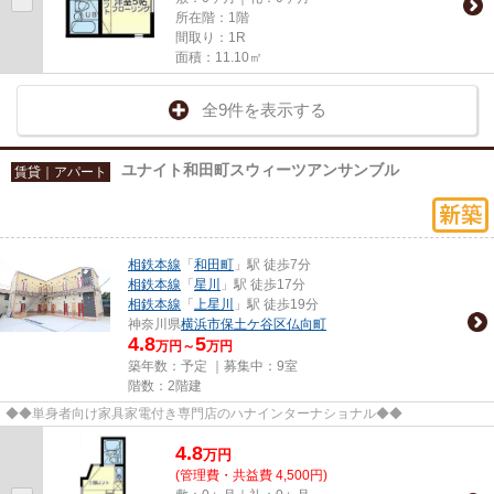
所在階：1階
間取り：1R
面積：11.10㎡
全9件を表示する
ユナイト和田町スウィーツアンサンブル
賃貸｜アパート
相鉄本線
「
和田町
」駅 徒歩7分
相鉄本線
「
星川
」駅 徒歩17分
相鉄本線
「
上星川
」駅 徒歩19分
神奈川県
横浜市保土ケ谷区
仏向町
4.8
5
万円～
万円
築年数：予定 ｜募集中：
9室
階数：2階建
◆◆単身者向け家具家電付き専門店のハナインターナショナル◆◆
4.8
万
円
(管理費・共益費 4,500円)