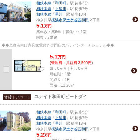
相鉄本線
「
和田町
」駅 徒歩3分
相鉄本線
「
上星川
」駅 徒歩7分
相鉄本線
「
星川
」駅 徒歩18分
神奈川県
横浜市保土ケ谷区
和田
２丁目
5.1
万円
築年数：築8年 ｜募集中：
1室
階数：2階建
◆◆単身者向け家具家電付き専門店のハナインターナショナル◆◆
5.1
万
円
(管理費・共益費 3,500円)
敷：0ヶ月｜礼：0ヶ月
所在階：1階
間取り：1R
面積：12.20㎡
ユナイト和田町ピートダイ
賃貸｜アパート
相鉄本線
「
和田町
」駅 徒歩5分
相鉄本線
「
上星川
」駅 徒歩7分
相鉄本線
「
星川
」駅 徒歩18分
神奈川県
横浜市保土ケ谷区
和田
２丁目
5.2
万円