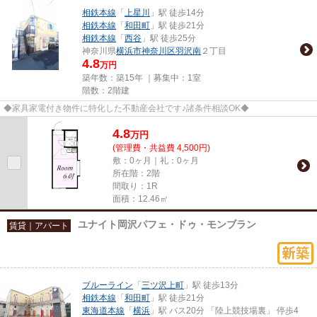
相鉄本線
「
上星川
」駅 徒歩14分
相鉄本線
「
和田町
」駅 徒歩21分
相鉄本線
「
西谷
」駅 徒歩25分
神奈川県
横浜市神奈川区
羽沢南
２丁目
4.8
万円
築年数：築15年 ｜募集中：
1室
階数：2階建
◆家具家電付き物件に特化した不動産会社です♪諸条件相談OK◆
4.8
万
円
(管理費・共益費 4,500円)
敷：0ヶ月｜礼：0ヶ月
所在階：2階
間取り：1R
面積：12.46㎡
ユナイト岡沢パフェ・ドゥ・モンブラン
賃貸｜アパート
ブルーライン
「
三ツ沢上町
」駅 徒歩13分
相鉄本線
「
和田町
」駅 徒歩21分
東海道本線
「
横浜
」駅 バス20分 「陸上競技場裏」 停歩4