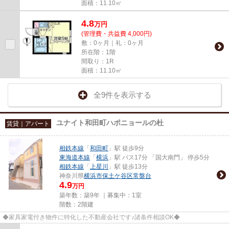
面積：11.10㎡
4.8
万
円
(管理費・共益費 4,000円)
敷：0ヶ月｜礼：0ヶ月
所在階：1階
間取り：1R
面積：11.10㎡
全9件を表示する
ユナイト和田町ハポニョールの杜
賃貸｜アパート
相鉄本線
「
和田町
」駅 徒歩9分
東海道本線
「
横浜
」駅 バス17分 「国大南門」 停歩5分
相鉄本線
「
上星川
」駅 徒歩13分
神奈川県
横浜市保土ケ谷区
常盤台
4.9
万円
築年数：築9年 ｜募集中：
1室
階数：2階建
◆家具家電付き物件に特化した不動産会社です♪諸条件相談OK◆