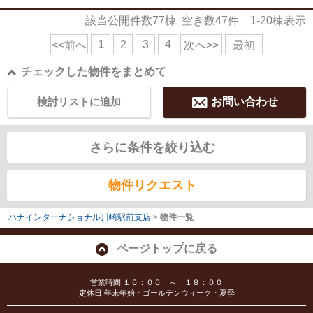
該当公開件数
77
棟 空き数
47
件
1-20
棟表示
1
2
3
4
<<前へ
次へ>>
最初
チェックした物件をまとめて
検討リストに追加
お問い合わせ
さらに条件を絞り込む
物件リクエスト
ハナインターナショナル川崎駅前支店
>
物件一覧
ページトップに戻る
営業時間:１０：００ ～ １８：００
定休日:年末年始・ゴールデンウィーク・夏季