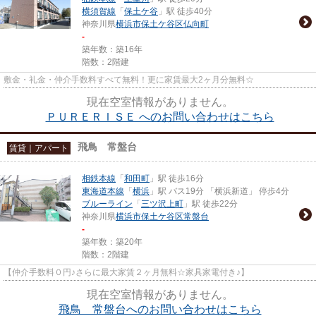
横須賀線
「
保土ケ谷
」駅 徒歩40分
神奈川県
横浜市保土ケ谷区
仏向町
-
築年数：築16年
階数：2階建
敷金・礼金・仲介手数料すべて無料！更に家賃最大2ヶ月分無料☆
現在空室情報がありません。
ＰＵＲＥＲＩＳＥ へのお問い合わせはこちら
飛鳥 常盤台
賃貸｜アパート
相鉄本線
「
和田町
」駅 徒歩16分
東海道本線
「
横浜
」駅 バス19分 「横浜新道」 停歩4分
ブルーライン
「
三ツ沢上町
」駅 徒歩22分
神奈川県
横浜市保土ケ谷区
常盤台
-
築年数：築20年
階数：2階建
【仲介手数料０円♪さらに最大家賃２ヶ月無料☆家具家電付き♪】
現在空室情報がありません。
飛鳥 常盤台へのお問い合わせはこちら