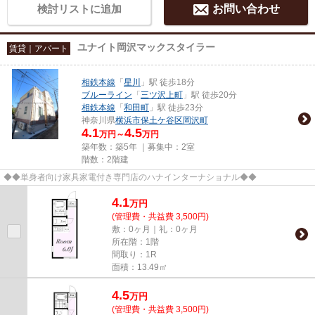
検討リストに追加
お問い合わせ
ユナイト岡沢マックスタイラー
賃貸｜アパート
相鉄本線
「
星川
」駅 徒歩18分
ブルーライン
「
三ツ沢上町
」駅 徒歩20分
相鉄本線
「
和田町
」駅 徒歩23分
神奈川県
横浜市保土ケ谷区
岡沢町
4.1
4.5
万円～
万円
築年数：築5年 ｜募集中：
2室
階数：2階建
◆◆単身者向け家具家電付き専門店のハナインターナショナル◆◆
4.1
万
円
(管理費・共益費 3,500円)
敷：0ヶ月｜礼：0ヶ月
所在階：1階
間取り：1R
面積：13.49㎡
4.5
万
円
(管理費・共益費 3,500円)