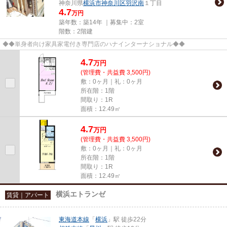
神奈川県
横浜市神奈川区
羽沢南
１丁目
4.7
万円
築年数：築14年 ｜募集中：
2室
階数：2階建
◆◆単身者向け家具家電付き専門店のハナインターナショナル◆◆
4.7
万
円
(管理費・共益費 3,500円)
敷：0ヶ月｜礼：0ヶ月
所在階：1階
間取り：1R
面積：12.49㎡
4.7
万
円
(管理費・共益費 3,500円)
敷：0ヶ月｜礼：0ヶ月
所在階：1階
間取り：1R
面積：12.49㎡
横浜エトランゼ
賃貸｜アパート
東海道本線
「
横浜
」駅 徒歩22分