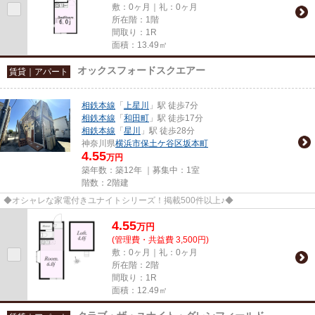
敷：0ヶ月｜礼：0ヶ月
所在階：1階
間取り：1R
面積：13.49㎡
オックスフォードスクエアー
賃貸｜アパート
相鉄本線
「
上星川
」駅 徒歩7分
相鉄本線
「
和田町
」駅 徒歩17分
相鉄本線
「
星川
」駅 徒歩28分
神奈川県
横浜市保土ケ谷区
坂本町
4.55
万円
築年数：築12年 ｜募集中：
1室
階数：2階建
◆オシャレな家電付きユナイトシリーズ！掲載500件以上♪◆
4.55
万
円
(管理費・共益費 3,500円)
敷：0ヶ月｜礼：0ヶ月
所在階：2階
間取り：1R
面積：12.49㎡