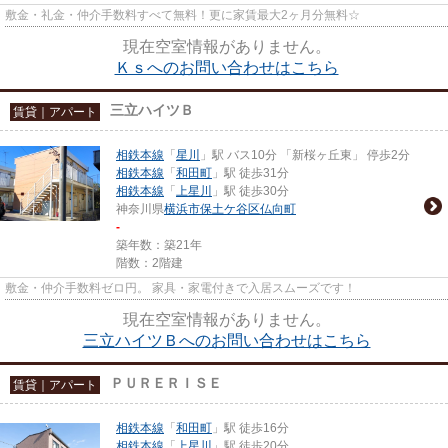
敷金・礼金・仲介手数料すべて無料！更に家賃最大2ヶ月分無料☆
現在空室情報がありません。
Ｋｓへのお問い合わせはこちら
三立ハイツＢ
賃貸｜アパート
相鉄本線
「
星川
」駅 バス10分 「新桜ヶ丘東」 停歩2分
相鉄本線
「
和田町
」駅 徒歩31分
相鉄本線
「
上星川
」駅 徒歩30分
神奈川県
横浜市保土ケ谷区
仏向町
-
築年数：築21年
階数：2階建
敷金・仲介手数料ゼロ円。 家具・家電付きで入居スムーズです！
現在空室情報がありません。
三立ハイツＢへのお問い合わせはこちら
ＰＵＲＥＲＩＳＥ
賃貸｜アパート
相鉄本線
「
和田町
」駅 徒歩16分
相鉄本線
「
上星川
」駅 徒歩20分