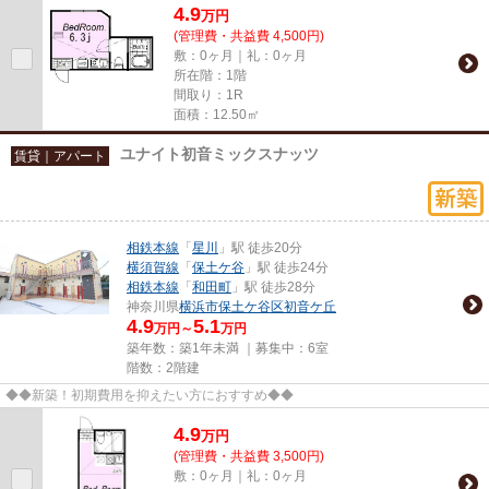
4.9
万
円
(管理費・共益費 4,500円)
敷：0ヶ月｜礼：0ヶ月
所在階：1階
間取り：1R
面積：12.50㎡
ユナイト初音ミックスナッツ
賃貸｜アパート
相鉄本線
「
星川
」駅 徒歩20分
横須賀線
「
保土ケ谷
」駅 徒歩24分
相鉄本線
「
和田町
」駅 徒歩28分
神奈川県
横浜市保土ケ谷区
初音ケ丘
4.9
5.1
万円～
万円
築年数：築1年未満 ｜募集中：
6室
階数：2階建
◆◆新築！初期費用を抑えたい方におすすめ◆◆
4.9
万
円
(管理費・共益費 3,500円)
敷：0ヶ月｜礼：0ヶ月