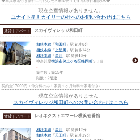
◆家具家電付き物件に特化した不動産会社です♪諸条件相談OK◆
現在空室情報がありません。
ユナイト星川カイリーの杜へのお問い合わせはこちら
スカイヴィレッジ和田町
賃貸｜アパート
相鉄本線
「
和田町
」駅 徒歩8分
相鉄本線
「
上星川
」駅 徒歩14分
相鉄本線
「
星川
」駅 徒歩16分
神奈川県
横浜市保土ケ谷区
峰岡町
３丁目
-
築年数：築15年
階数：2階建
契約金17000円＋仲介料のみ！家賃１ヶ月無料☆家電付き♪
現在空室情報がありません。
スカイヴィレッジ和田町へのお問い合わせはこちら
レオネクストエマーレ横浜壱番館
賃貸｜アパート
相鉄本線
「
星川
」駅 徒歩12分
相鉄本線
「
天王町
」駅 徒歩19分