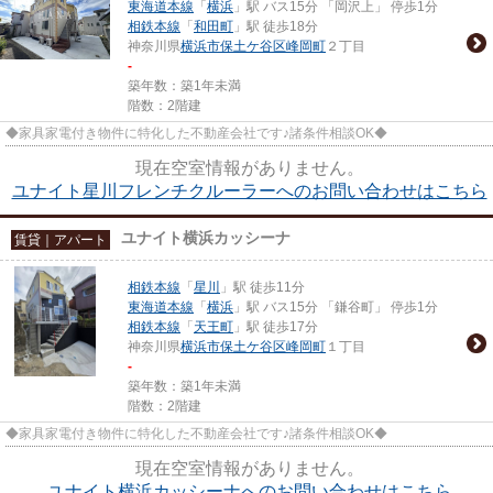
東海道本線
「
横浜
」駅 バス15分 「岡沢上」 停歩1分
相鉄本線
「
和田町
」駅 徒歩18分
神奈川県
横浜市保土ケ谷区
峰岡町
２丁目
-
築年数：築1年未満
階数：2階建
◆家具家電付き物件に特化した不動産会社です♪諸条件相談OK◆
現在空室情報がありません。
ユナイト星川フレンチクルーラーへのお問い合わせはこちら
ユナイト横浜カッシーナ
賃貸｜アパート
相鉄本線
「
星川
」駅 徒歩11分
東海道本線
「
横浜
」駅 バス15分 「鎌谷町」 停歩1分
相鉄本線
「
天王町
」駅 徒歩17分
神奈川県
横浜市保土ケ谷区
峰岡町
１丁目
-
築年数：築1年未満
階数：2階建
◆家具家電付き物件に特化した不動産会社です♪諸条件相談OK◆
現在空室情報がありません。
ユナイト横浜カッシーナへのお問い合わせはこちら