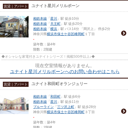
ユナイト星川メリルボーン
賃貸｜アパート
相鉄本線
「
星川
」駅 徒歩10分
相鉄本線
「
天王町
」駅 徒歩20分
相鉄本線
「
横浜
」駅 バス14分 「岡沢上」 停歩2分
神奈川県
横浜市保土ケ谷区
峰岡町
１丁目
-
築年数：築4年
階数：2階建
◆オシャレな家電付きユナイトシリーズ！掲載500件以上♪◆
現在空室情報がありません。
ユナイト星川メリルボーンへのお問い合わせはこちら
ユナイト和田町オランジュリー
賃貸｜アパート
相鉄本線
「
和田町
」駅 徒歩6分
相鉄本線
「
星川
」駅 徒歩11分
ブルーライン
「
三ツ沢上町
」駅 徒歩28分
神奈川県
横浜市保土ケ谷区
峰岡町
３丁目
-
築年数：築4年
階数：2階建