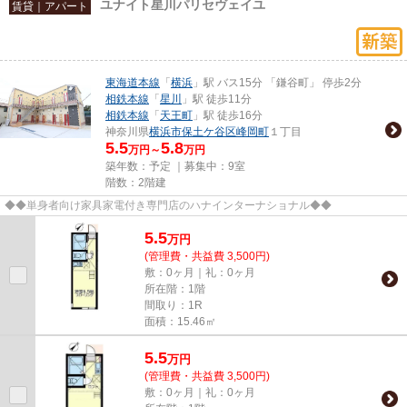
ユナイト星川パリセヴェイユ
賃貸｜アパート
東海道本線
「
横浜
」駅 バス15分 「鎌谷町」 停歩2分
相鉄本線
「
星川
」駅 徒歩11分
相鉄本線
「
天王町
」駅 徒歩16分
神奈川県
横浜市保土ケ谷区
峰岡町
１丁目
5.5
5.8
万円～
万円
築年数：予定 ｜募集中：
9室
階数：2階建
◆◆単身者向け家具家電付き専門店のハナインターナショナル◆◆
5.5
万
円
(管理費・共益費 3,500円)
敷：0ヶ月｜礼：0ヶ月
所在階：1階
間取り：1R
面積：15.46㎡
5.5
万
円
(管理費・共益費 3,500円)
敷：0ヶ月｜礼：0ヶ月