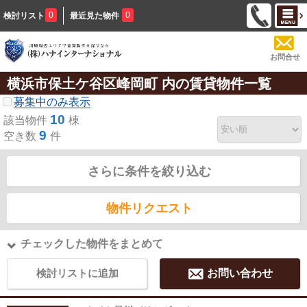
0
0
検討リスト
最近見た物件
お問合せ
横浜市保土ケ谷区峰岡町 内の賃貸物件一覧
募集中のみ表示
10
該当物件
棟
9
空き数
件
さらに条件を絞り込む
物件リクエスト
チェックした物件をまとめて
検討リストに追加
お問い合わせ