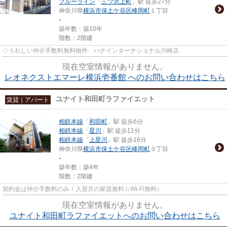
ブルーライン
「
三ツ沢上町
」駅 徒歩27分
神奈川県
横浜市保土ケ谷区
峰岡町
１丁目
-
築年数：築10年
階数：2階建
◇うれしい仲介手数料無料物件 ハナインターナショナル川崎店
現在空室情報がありません。
レオネクストエマーレ横浜壱番館 へのお問い合わせはこちら
ユナイト和田町ラファイエット
賃貸｜アパート
相鉄本線
「
和田町
」駅 徒歩6分
相鉄本線
「
星川
」駅 徒歩11分
相鉄本線
「
上星川
」駅 徒歩16分
神奈川県
横浜市保土ケ谷区
峰岡町
３丁目
-
築年数：築4年
階数：2階建
契約金は仲介手数料のみ！入居月の家賃無料☆Wi-Fi無料♪
現在空室情報がありません。
ユナイト和田町ラファイエットへのお問い合わせはこちら