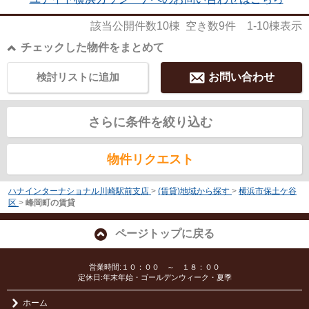
該当公開件数
10
棟 空き数
9
件
1-10
棟表示
チェックした物件をまとめて
検討リストに追加
お問い合わせ
さらに条件を絞り込む
物件リクエスト
ハナインターナショナル川崎駅前支店
>
(賃貸)地域から探す
>
横浜市保土ケ谷
区
>
峰岡町の賃貸
ページトップに戻る
営業時間:１０：００ ～ １８：００
定休日:年末年始・ゴールデンウィーク・夏季
ホーム