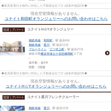
◆家具家電付き物件に特化した不動産会社です♪諸条件相談OK◆
現在空室情報がありません。
ユナイト和田町オランジュリーへのお問い合わせはこちら
ユナイトH☆Yオランジュリー
賃貸｜アパート
相鉄本線
「
和田町
」駅 徒歩6分
相鉄本線
「
星川
」駅 徒歩11分
ブルーライン
「
三ツ沢上町
」駅 徒歩27分
神奈川県
横浜市保土ケ谷区
峰岡町
３丁目
-
築年数：築4年
階数：2階建
◆家具家電付き物件に特化した不動産会社です♪諸条件相談OK◆
現在空室情報がありません。
ユナイトH☆Yオランジュリーへのお問い合わせはこちら
ユナイト星川フレンチクルーラー
賃貸｜アパート
相鉄本線
「
星川
」駅 徒歩12分