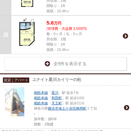
所在階：1階
間取り：1R
面積：15.46㎡
5.6
万
円
(管理費・共益費 3,500円)
敷：0ヶ月｜礼：0ヶ月
所在階：1階
間取り：1R
面積：15.46㎡
全9件を表示する
ユナイト星川カイリーの杜
賃貸｜アパート
相鉄本線
「
星川
」駅 徒歩7分
相鉄本線
「
和田町
」駅 徒歩14分
相鉄本線
「
天王町
」駅 徒歩21分
神奈川県
横浜市保土ケ谷区
峰岡町
２丁目
-
築年数：築6年
階数：2階建