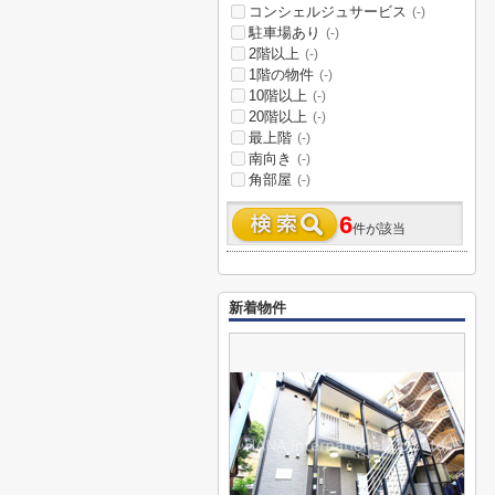
コンシェルジュサービス
(-)
駐車場あり
(-)
2階以上
(-)
1階の物件
(-)
10階以上
(-)
20階以上
(-)
最上階
(-)
南向き
(-)
角部屋
(-)
6
件が該当
新着物件