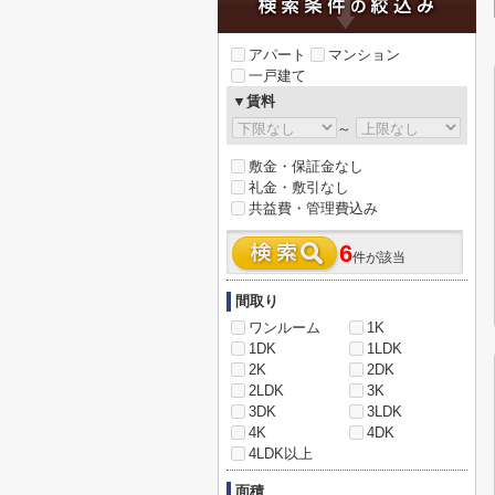
アパート
マンション
一戸建て
▼賃料
～
敷金・保証金なし
礼金・敷引なし
共益費・管理費込み
6
件が該当
間取り
ワンルーム
1K
1DK
1LDK
2K
2DK
2LDK
3K
3DK
3LDK
4K
4DK
4LDK以上
面積