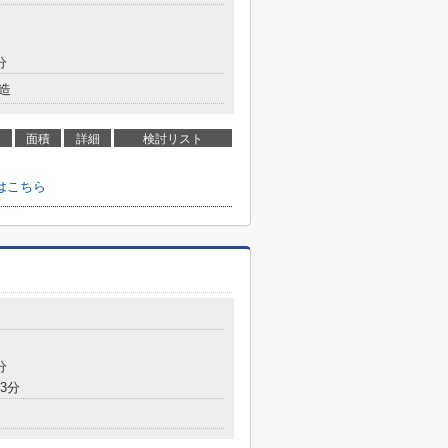
分
造
面積
詳細
検討リスト
はこちら
分
3分