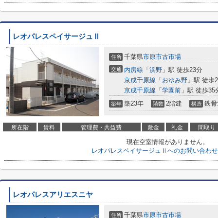
レオパレスペイサージュⅡ
千葉県
市原市
古市場
住所
交通
内房線
「
浜野
」駅 徒歩23分
京成千原線
「
おゆみ野
」駅 徒歩2
京成千原線
「
学園前
」駅 徒歩35
築23年
2階建
鉄骨
築年
階数
構造
所在階
賃料
管理費・共益費
敷金
礼金
間取り
現在空室情報がありません。
レオパレスペイサージュⅡへのお問い合わせ
レオパレスアリエスニヤ
千葉県
市原市
古市場
住所