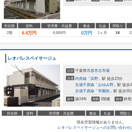
所在階
賃料
管理費・共益費
敷金
礼金
間取り
6.4
万円
0万円
2階
6,000円
1ヶ月
1K
2
レオパレスペイサージュ
千葉県
市原市
古市場
住所
交通
内房線
「
浜野
」駅 徒歩23分
京成千原線
「
おゆみ野
」駅 徒歩2
京成千原線
「
学園前
」駅 徒歩35
築24年
2階建
鉄骨
築年
階数
構造
所在階
賃料
管理費・共益費
敷金
礼金
間取り
現在空室情報がありません。
レオパレスペイサージュへのお問い合わせ