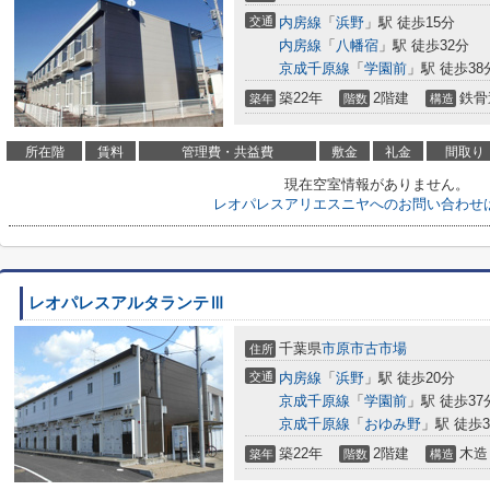
交通
内房線
「
浜野
」駅 徒歩15分
内房線
「
八幡宿
」駅 徒歩32分
京成千原線
「
学園前
」駅 徒歩38
築22年
2階建
鉄骨
築年
階数
構造
所在階
賃料
管理費・共益費
敷金
礼金
間取り
現在空室情報がありません。
レオパレスアリエスニヤへのお問い合わせ
レオパレスアルタランテⅢ
千葉県
市原市
古市場
住所
交通
内房線
「
浜野
」駅 徒歩20分
京成千原線
「
学園前
」駅 徒歩37
京成千原線
「
おゆみ野
」駅 徒歩3
築22年
2階建
木造
築年
階数
構造