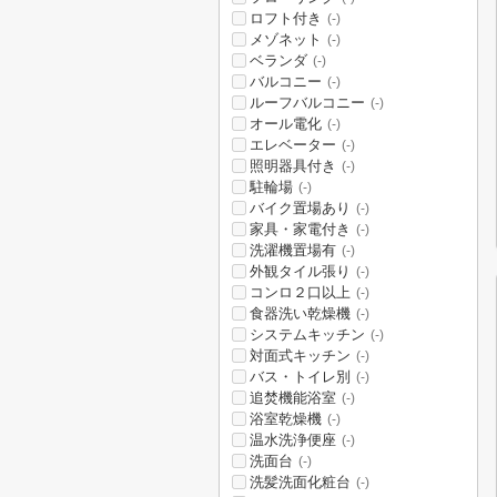
ロフト付き
(-)
メゾネット
(-)
ベランダ
(-)
バルコニー
(-)
ルーフバルコニー
(-)
オール電化
(-)
エレベーター
(-)
照明器具付き
(-)
駐輪場
(-)
バイク置場あり
(-)
家具・家電付き
(-)
洗濯機置場有
(-)
外観タイル張り
(-)
コンロ２口以上
(-)
食器洗い乾燥機
(-)
システムキッチン
(-)
対面式キッチン
(-)
バス・トイレ別
(-)
追焚機能浴室
(-)
浴室乾燥機
(-)
温水洗浄便座
(-)
洗面台
(-)
洗髪洗面化粧台
(-)