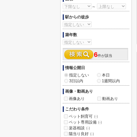
～
駅からの徒歩
築年数
6
件が該当
情報公開日
指定しない
本日
3日以内
1週間以内
画像・動画あり
画像あり
動画あり
こだわり条件
ペット飼育可
(-)
ペット専用設備
(-)
楽器相談
(-)
陽当り良好
(-)