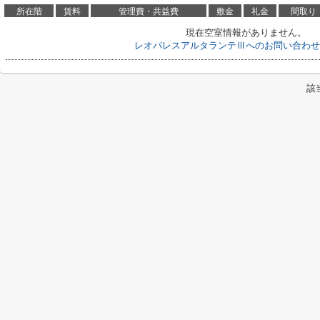
所在階
賃料
管理費・共益費
敷金
礼金
間取り
現在空室情報がありません。
レオパレスアルタランテⅢへのお問い合わせ
該