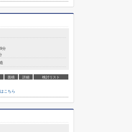
9分
分
造
面積
詳細
検討リスト
はこちら