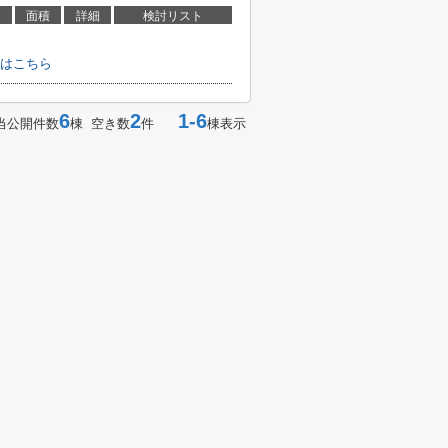
面積
詳細
検討リスト
はこちら
6
2
1-6
当公開件数
棟 空き数
件
棟表示