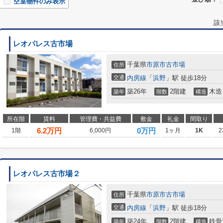
空室物件のみ表示
該
レオパレス古市場
千葉県
市原市
古市場
住所
交通
内房線
「
浜野
」駅 徒歩18分
築26年
2階建
木造
築年
階数
構造
所在階
賃料
管理費・共益費
敷金
礼金
間取り
6.2
万円
0万円
1階
6,000円
1ヶ月
1K
2
レオパレス古市場２
千葉県
市原市
古市場
住所
交通
内房線
「
浜野
」駅 徒歩18分
築24年
2階建
鉄骨
築年
階数
構造