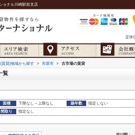
ショナル川崎駅前支店
定休
(賃貸)地域から探す
>
市原市
>
古市場の賃貸
一覧
面積
下限なし～上限なし
築年数
指定しない
間取り
指定なし
並び順：