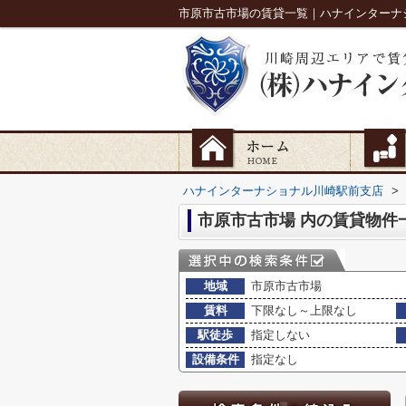
市原市古市場の賃貸一覧｜ハナインターナ
ハナインターナショナル川崎駅前支店
>
市原市古市場 内の賃貸物件
地域
市原市古市場
賃料
下限なし～上限なし
駅徒歩
指定しない
設備条件
指定なし