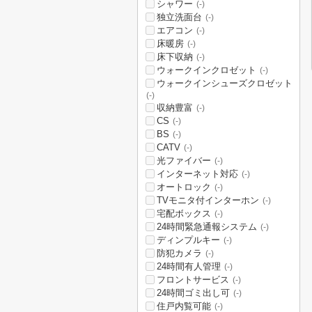
シャワー
(-)
独立洗面台
(-)
エアコン
(-)
床暖房
(-)
床下収納
(-)
ウォークインクロゼット
(-)
ウォークインシューズクロゼット
(-)
収納豊富
(-)
CS
(-)
BS
(-)
CATV
(-)
光ファイバー
(-)
インターネット対応
(-)
オートロック
(-)
TVモニタ付インターホン
(-)
宅配ボックス
(-)
24時間緊急通報システム
(-)
ディンプルキー
(-)
防犯カメラ
(-)
24時間有人管理
(-)
フロントサービス
(-)
24時間ゴミ出し可
(-)
住戸内覧可能
(-)