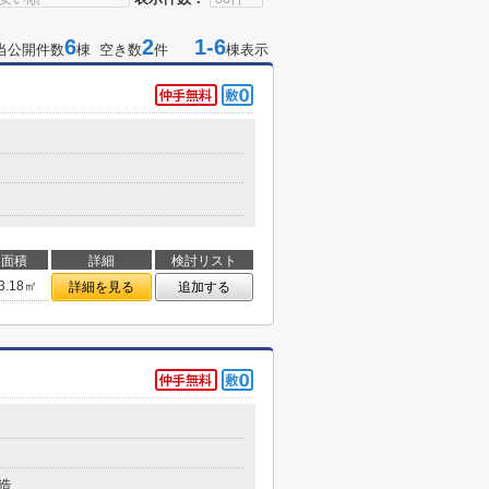
6
2
1-6
当公開件数
棟 空き数
件
棟表示
面積
詳細
検討リスト
3.18㎡
詳細を見る
追加する
造