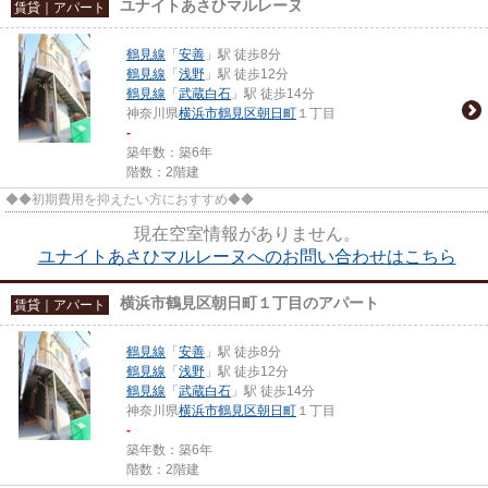
ユナイトあさひマルレーヌ
賃貸｜アパート
鶴見線
「
安善
」駅 徒歩8分
鶴見線
「
浅野
」駅 徒歩12分
鶴見線
「
武蔵白石
」駅 徒歩14分
神奈川県
横浜市鶴見区
朝日町
１丁目
-
築年数：築6年
階数：2階建
◆◆初期費用を抑えたい方におすすめ◆◆
現在空室情報がありません。
ユナイトあさひマルレーヌへのお問い合わせはこちら
横浜市鶴見区朝日町１丁目のアパート
賃貸｜アパート
鶴見線
「
安善
」駅 徒歩8分
鶴見線
「
浅野
」駅 徒歩12分
鶴見線
「
武蔵白石
」駅 徒歩14分
神奈川県
横浜市鶴見区
朝日町
１丁目
-
築年数：築6年
階数：2階建