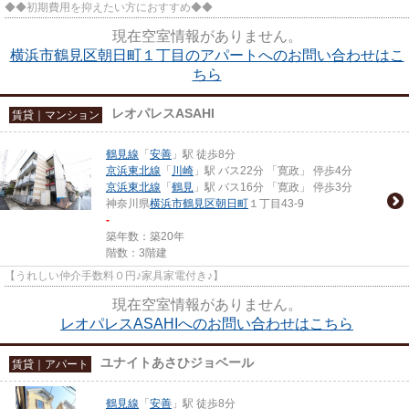
◆◆初期費用を抑えたい方におすすめ◆◆
現在空室情報がありません。
横浜市鶴見区朝日町１丁目のアパートへのお問い合わせはこ
ちら
レオパレスASAHI
賃貸｜マンション
鶴見線
「
安善
」駅 徒歩8分
京浜東北線
「
川崎
」駅 バス22分 「寛政」 停歩4分
京浜東北線
「
鶴見
」駅 バス16分 「寛政」 停歩3分
神奈川県
横浜市鶴見区
朝日町
１丁目43-9
-
築年数：築20年
階数：3階建
【うれしい仲介手数料０円♪家具家電付き♪】
現在空室情報がありません。
レオパレスASAHIへのお問い合わせはこちら
ユナイトあさひジョベール
賃貸｜アパート
鶴見線
「
安善
」駅 徒歩8分