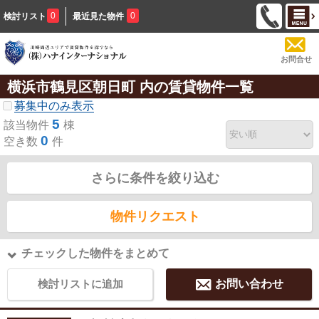
0
0
検討リスト
最近見た物件
お問合せ
横浜市鶴見区朝日町 内の賃貸物件一覧
募集中のみ表示
5
該当物件
棟
0
空き数
件
さらに条件を絞り込む
物件リクエスト
チェックした物件をまとめて
検討リストに追加
お問い合わせ