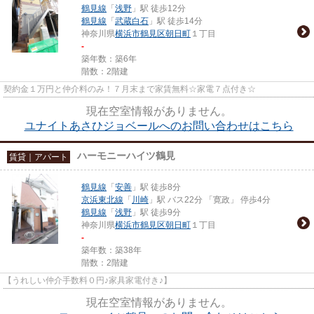
鶴見線
「
浅野
」駅 徒歩12分
鶴見線
「
武蔵白石
」駅 徒歩14分
神奈川県
横浜市鶴見区
朝日町
１丁目
-
築年数：築6年
階数：2階建
契約金１万円と仲介料のみ！７月末まで家賃無料☆家電７点付き☆
現在空室情報がありません。
ユナイトあさひジョベールへのお問い合わせはこちら
ハーモニーハイツ鶴見
賃貸｜アパート
鶴見線
「
安善
」駅 徒歩8分
京浜東北線
「
川崎
」駅 バス22分 「寛政」 停歩4分
鶴見線
「
浅野
」駅 徒歩9分
神奈川県
横浜市鶴見区
朝日町
１丁目
-
築年数：築38年
階数：2階建
【うれしい仲介手数料０円♪家具家電付き♪】
現在空室情報がありません。