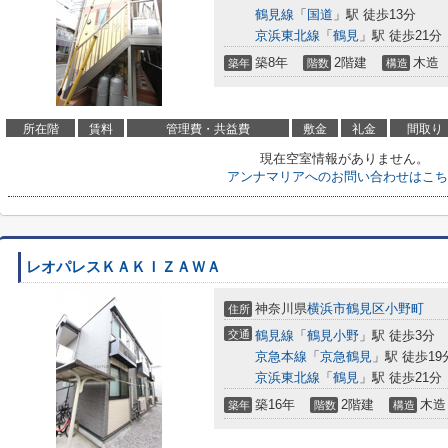
鶴見線
「
国道
」駅 徒歩13分
京浜東北線
「
鶴見
」駅 徒歩21分
築8年
2階建
木造
築年
階数
構造
所在階
賃料
管理費・共益費
敷金
礼金
間取り
現在空室情報がありません。
アンナマリアへのお問い合わせはこち
レオパレスＫＡＫＩＺＡＷＡ
神奈川県
横浜市鶴見区
小野町
住所
交通
鶴見線
「
鶴見小野
」駅 徒歩3分
京急本線
「
京急鶴見
」駅 徒歩19
京浜東北線
「
鶴見
」駅 徒歩21分
築16年
2階建
木造
築年
階数
構造