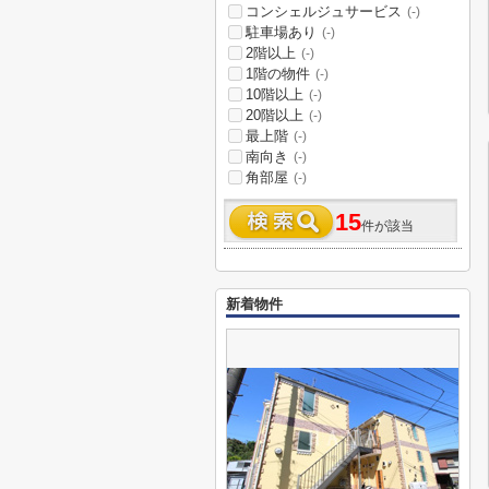
コンシェルジュサービス
(-)
駐車場あり
(-)
2階以上
(-)
1階の物件
(-)
10階以上
(-)
20階以上
(-)
最上階
(-)
南向き
(-)
角部屋
(-)
15
件が該当
新着物件