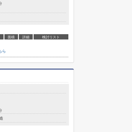
分
面積
詳細
検討リスト
ちら
分
造