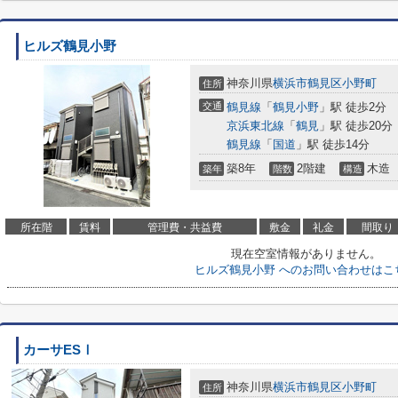
ヒルズ鶴見小野
神奈川県
横浜市鶴見区
小野町
住所
交通
鶴見線
「
鶴見小野
」駅 徒歩2分
京浜東北線
「
鶴見
」駅 徒歩20分
鶴見線
「
国道
」駅 徒歩14分
築8年
2階建
木造
築年
階数
構造
所在階
賃料
管理費・共益費
敷金
礼金
間取り
現在空室情報がありません。
ヒルズ鶴見小野 へのお問い合わせはこ
カーサESⅠ
神奈川県
横浜市鶴見区
小野町
住所