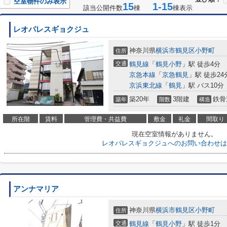
空室物件のみ表示
15
1-15
該当公開件数
棟
棟表示
レオパレスギョクジュ
神奈川県
横浜市鶴見区
小野町
住所
交通
鶴見線
「
鶴見小野
」駅 徒歩4分
京急本線
「
京急鶴見
」駅 徒歩24
京浜東北線
「
鶴見
」駅 バス10分
築20年
3階建
鉄骨
築年
階数
構造
所在階
賃料
管理費・共益費
敷金
礼金
間取り
現在空室情報がありません。
レオパレスギョクジュへのお問い合わせは
アンナマリア
神奈川県
横浜市鶴見区
小野町
住所
交通
鶴見線
「
鶴見小野
」駅 徒歩1分