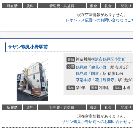
所在階
賃料
管理費・共益費
敷金
礼金
間取り
現在空室情報がありません。
レオパレス広喜へのお問い合わせはこ
サザン鶴見小野駅前
神奈川県
横浜市鶴見区
小野町
住所
交通
鶴見線
「
鶴見小野
」駅 徒歩2分
鶴見線
「
国道
」駅 徒歩15分
京急本線
「
花月総持寺
」駅 徒歩1
築9年
2階建
木造
築年
階数
構造
所在階
賃料
管理費・共益費
敷金
礼金
間取り
現在空室情報がありません。
サザン鶴見小野駅前へのお問い合わせは