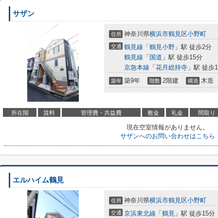
サザン
神奈川県
横浜市鶴見区
小野町
住所
交通
鶴見線
「
鶴見小野
」駅 徒歩2分
鶴見線
「
国道
」駅 徒歩15分
京急本線
「
花月総持寺
」駅 徒歩1
築9年
2階建
木造
築年
階数
構造
所在階
賃料
管理費・共益費
敷金
礼金
間取り
現在空室情報がありません。
サザンへのお問い合わせはこちら
エルハイム鶴見
神奈川県
横浜市鶴見区
小野町
住所
交通
京浜東北線
「
鶴見
」駅 徒歩15分