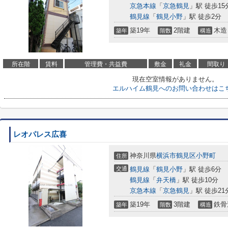
京急本線
「
京急鶴見
」駅 徒歩15
鶴見線
「
鶴見小野
」駅 徒歩2分
築19年
2階建
木造
築年
階数
構造
所在階
賃料
管理費・共益費
敷金
礼金
間取り
現在空室情報がありません。
エルハイム鶴見へのお問い合わせはこ
レオパレス広喜
神奈川県
横浜市鶴見区
小野町
住所
交通
鶴見線
「
鶴見小野
」駅 徒歩6分
鶴見線
「
弁天橋
」駅 徒歩10分
京急本線
「
京急鶴見
」駅 徒歩21
築19年
3階建
鉄骨
築年
階数
構造