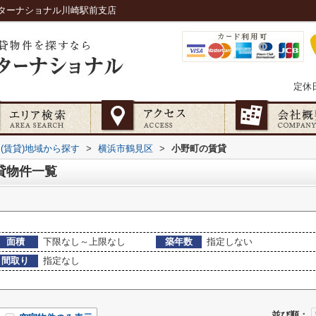
ターナショナル川崎駅前支店
定休
(賃貸)地域から探す
>
横浜市鶴見区
>
小野町の賃貸
貸物件一覧
面積
下限なし～上限なし
築年数
指定しない
間取り
指定なし
並び順：