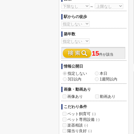
～
駅からの徒歩
築年数
15
件が該当
情報公開日
指定しない
本日
3日以内
1週間以内
画像・動画あり
画像あり
動画あり
こだわり条件
ペット飼育可
(-)
ペット専用設備
(-)
楽器相談
(-)
陽当り良好
(-)