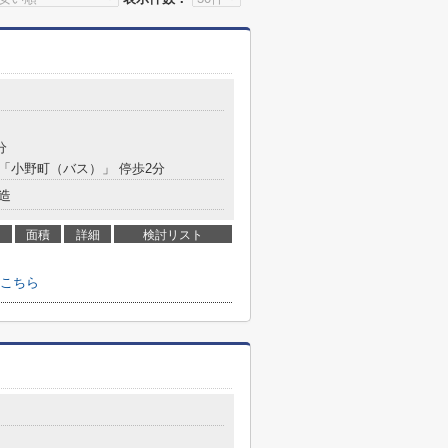
分
 「小野町（バス）」 停歩2分
造
面積
詳細
検討リスト
こちら