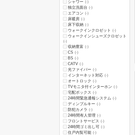
シャワー
(-)
独立洗面台
(-)
エアコン
(-)
床暖房
(-)
床下収納
(-)
ウォークインクロゼット
(-)
ウォークインシューズクロゼット
(-)
収納豊富
(-)
CS
(-)
BS
(-)
CATV
(-)
光ファイバー
(-)
インターネット対応
(-)
オートロック
(-)
TVモニタ付インターホン
(-)
宅配ボックス
(-)
24時間緊急通報システム
(-)
ディンプルキー
(-)
防犯カメラ
(-)
24時間有人管理
(-)
フロントサービス
(-)
24時間ゴミ出し可
(-)
住戸内覧可能
(-)