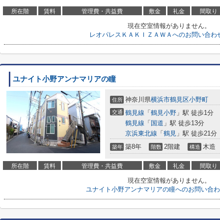
所在階
賃料
管理費・共益費
敷金
礼金
間取り
現在空室情報がありません。
レオパレスＫＡＫＩＺＡＷＡへのお問い合わ
ユナイト小野アンナマリアの瞳
神奈川県
横浜市鶴見区
小野町
住所
交通
鶴見線
「
鶴見小野
」駅 徒歩1分
鶴見線
「
国道
」駅 徒歩13分
京浜東北線
「
鶴見
」駅 徒歩21分
築8年
2階建
木造
築年
階数
構造
所在階
賃料
管理費・共益費
敷金
礼金
間取り
現在空室情報がありません。
ユナイト小野アンナマリアの瞳へのお問い合わ