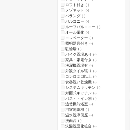
ロフト付き
(-)
メゾネット
(-)
ベランダ
(-)
バルコニー
(-)
ルーフバルコニー
(-)
オール電化
(-)
エレベーター
(-)
照明器具付き
(-)
駐輪場
(-)
バイク置場あり
(-)
家具・家電付き
(-)
洗濯機置場有
(-)
外観タイル張り
(-)
コンロ２口以上
(-)
食器洗い乾燥機
(-)
システムキッチン
(-)
対面式キッチン
(-)
バス・トイレ別
(-)
追焚機能浴室
(-)
浴室乾燥機
(-)
温水洗浄便座
(-)
洗面台
(-)
洗髪洗面化粧台
(-)