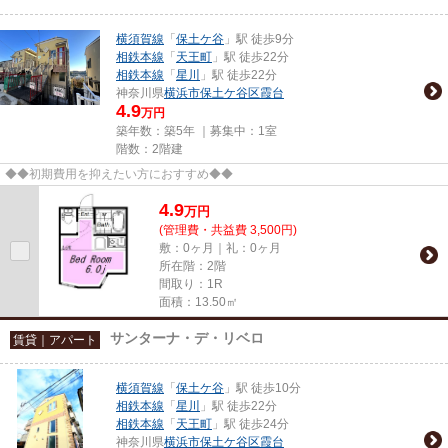
横須賀線
「
保土ケ谷
」駅 徒歩9分
相鉄本線
「
天王町
」駅 徒歩22分
相鉄本線
「
星川
」駅 徒歩22分
神奈川県
横浜市保土ケ谷区
霞台
4.9
万円
築年数：築5年 ｜募集中：
1室
階数：2階建
◆◆初期費用を抑えたい方におすすめ◆◆
4.9
万
円
(管理費・共益費 3,500円)
敷：0ヶ月｜礼：0ヶ月
所在階：2階
間取り：1R
面積：13.50㎡
サンターナ・デ・リベロ
賃貸｜アパート
横須賀線
「
保土ケ谷
」駅 徒歩10分
相鉄本線
「
星川
」駅 徒歩22分
相鉄本線
「
天王町
」駅 徒歩24分
神奈川県
横浜市保土ケ谷区
霞台