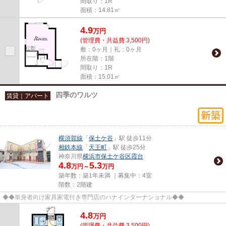
間取り：1R
面積：14.81㎡
4.9
万
円
(管理費・共益費 3,500円)
敷：0ヶ月｜礼：0ヶ月
所在階：1階
間取り：1R
面積：15.01㎡
四季のワルツ
賃貸｜アパート
横須賀線
「
保土ケ谷
」駅 徒歩11分
相鉄本線
「
天王町
」駅 徒歩25分
神奈川県
横浜市保土ケ谷区
霞台
4.8
5.3
万円～
万円
築年数：築1年未満 ｜募集中：
4室
階数：2階建
◆◆単身者向け家具家電付き専門店のハナインターナショナル◆◆
4.8
万
円
(管理費・共益費 3,500円)