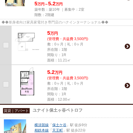
5
5.2
万円～
万円
築年数：築10年 ｜募集中：
2室
階数：2階建
◆◆単身者向け家具家電付き専門店のハナインターナショナル◆◆
5
万
円
(管理費・共益費 3,500円)
敷：0ヶ月｜礼：0ヶ月
所在階：1階
間取り：1R
面積：11.21㎡
5.2
万
円
(管理費・共益費 3,500円)
敷：0ヶ月｜礼：0ヶ月
所在階：1階
間取り：1R
面積：12.00㎡
ユナイト保土ヶ谷ペトロフ
賃貸｜アパート
横須賀線
「
保土ケ谷
」駅 徒歩9分
相鉄本線
「
天王町
」駅 徒歩22分