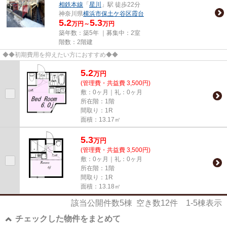
相鉄本線
「
星川
」駅 徒歩22分
神奈川県
横浜市保土ケ谷区
霞台
5.2
5.3
万円～
万円
築年数：築5年 ｜募集中：
2室
階数：2階建
◆◆初期費用を抑えたい方におすすめ◆◆
5.2
万
円
(管理費・共益費 3,500円)
敷：0ヶ月｜礼：0ヶ月
所在階：1階
間取り：1R
面積：13.17㎡
5.3
万
円
(管理費・共益費 3,500円)
敷：0ヶ月｜礼：0ヶ月
所在階：1階
間取り：1R
面積：13.18㎡
該当公開件数
5
棟 空き数
12
件
1-5
棟表示
チェックした物件をまとめて