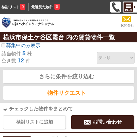
0
0
検討リスト
最近見た物件
お問合せ
横浜市保土ケ谷区霞台 内の賃貸物件一覧
募集中のみ表示
5
該当物件
棟
12
空き数
件
さらに条件を絞り込む
物件リクエスト
チェックした物件をまとめて
検討リストに追加
お問い合わせ