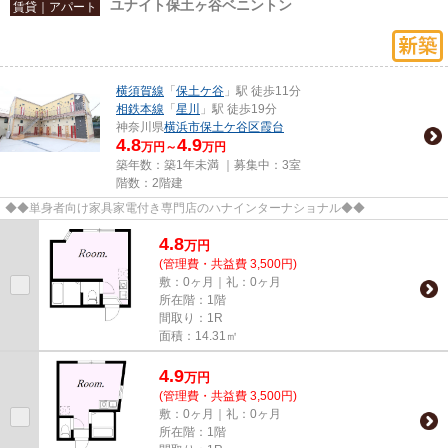
ユナイト保土ヶ谷ベニントン
賃貸｜アパート
横須賀線
「
保土ケ谷
」駅 徒歩11分
相鉄本線
「
星川
」駅 徒歩19分
神奈川県
横浜市保土ケ谷区
霞台
4.8
4.9
万円～
万円
築年数：築1年未満 ｜募集中：
3室
階数：2階建
◆◆単身者向け家具家電付き専門店のハナインターナショナル◆◆
4.8
万
円
(管理費・共益費 3,500円)
敷：0ヶ月｜礼：0ヶ月
所在階：1階
間取り：1R
面積：14.31㎡
4.9
万
円
(管理費・共益費 3,500円)
敷：0ヶ月｜礼：0ヶ月
所在階：1階