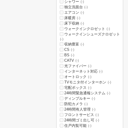
シャワー
(-)
独立洗面台
(-)
エアコン
(-)
床暖房
(-)
床下収納
(-)
ウォークインクロゼット
(-)
ウォークインシューズクロゼット
(-)
収納豊富
(-)
CS
(-)
BS
(-)
CATV
(-)
光ファイバー
(-)
インターネット対応
(-)
オートロック
(-)
TVモニタ付インターホン
(-)
宅配ボックス
(-)
24時間緊急通報システム
(-)
ディンプルキー
(-)
防犯カメラ
(-)
24時間有人管理
(-)
フロントサービス
(-)
24時間ゴミ出し可
(-)
住戸内覧可能
(-)