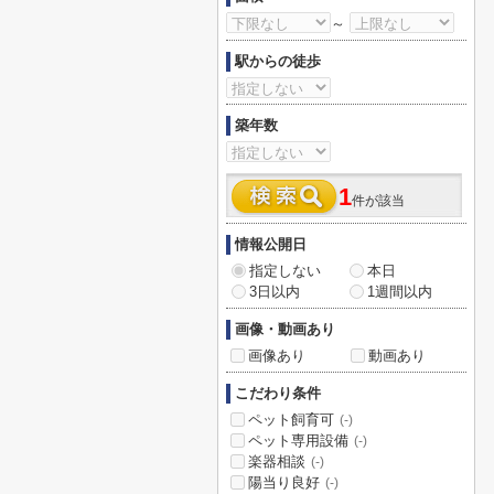
～
駅からの徒歩
築年数
1
件が該当
情報公開日
指定しない
本日
3日以内
1週間以内
画像・動画あり
画像あり
動画あり
こだわり条件
ペット飼育可
(-)
ペット専用設備
(-)
楽器相談
(-)
陽当り良好
(-)