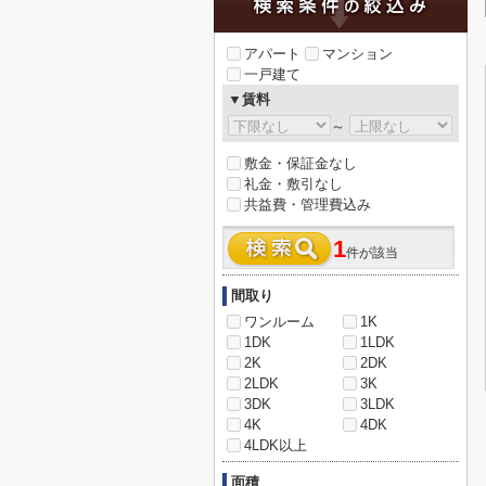
アパート
マンション
一戸建て
▼賃料
～
敷金・保証金なし
礼金・敷引なし
共益費・管理費込み
1
件が該当
間取り
ワンルーム
1K
1DK
1LDK
2K
2DK
2LDK
3K
3DK
3LDK
4K
4DK
4LDK以上
面積