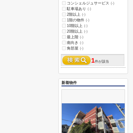
コンシェルジュサービス
(-)
駐車場あり
(-)
2階以上
(-)
1階の物件
(-)
10階以上
(-)
20階以上
(-)
最上階
(-)
南向き
(-)
角部屋
(-)
1
件が該当
新着物件