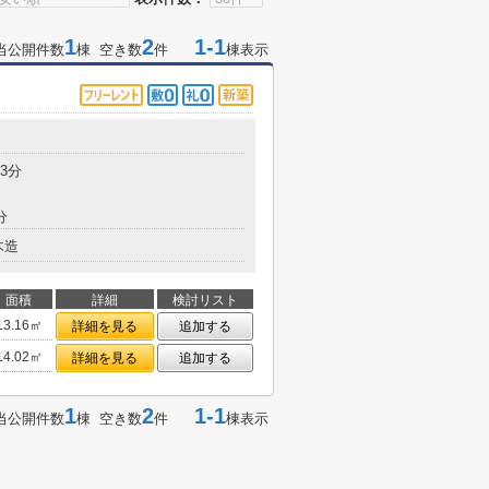
1
2
1-1
当公開件数
棟 空き数
件
棟表示
目
3分
分
木造
面積
詳細
検討リスト
13.16㎡
詳細を見る
追加する
14.02㎡
詳細を見る
追加する
1
2
1-1
当公開件数
棟 空き数
件
棟表示