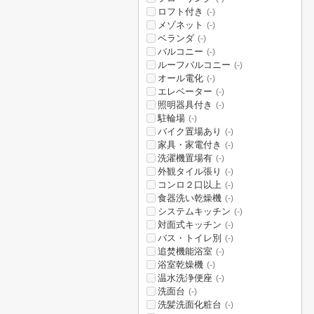
ロフト付き
(-)
メゾネット
(-)
ベランダ
(-)
バルコニー
(-)
ルーフバルコニー
(-)
オール電化
(-)
エレベーター
(-)
照明器具付き
(-)
駐輪場
(-)
バイク置場あり
(-)
家具・家電付き
(-)
洗濯機置場有
(-)
外観タイル張り
(-)
コンロ２口以上
(-)
食器洗い乾燥機
(-)
システムキッチン
(-)
対面式キッチン
(-)
バス・トイレ別
(-)
追焚機能浴室
(-)
浴室乾燥機
(-)
温水洗浄便座
(-)
洗面台
(-)
洗髪洗面化粧台
(-)