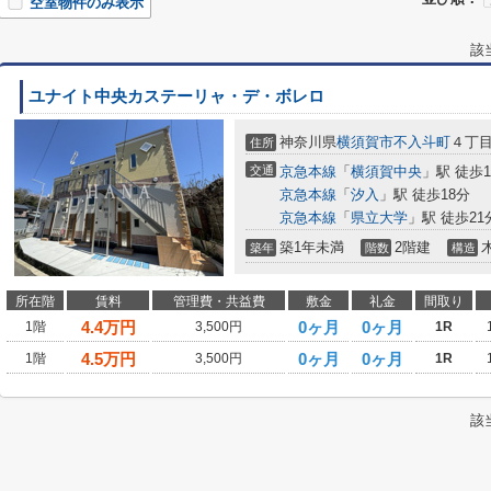
空室物件のみ表示
該
ユナイト中央カステーリャ・デ・ボレロ
神奈川県
横須賀市
不入斗町
４丁
住所
交通
京急本線
「
横須賀中央
」駅 徒歩1
京急本線
「
汐入
」駅 徒歩18分
京急本線
「
県立大学
」駅 徒歩21
築1年未満
2階建
築年
階数
構造
所在階
賃料
管理費・共益費
敷金
礼金
間取り
4.4
万円
0ヶ月
0ヶ月
1階
3,500円
1R
4.5
万円
0ヶ月
0ヶ月
1階
3,500円
1R
該