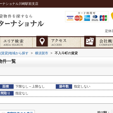
ーナショナル川崎駅前支店
定休
(賃貸)地域から探す
>
横須賀市
>
不入斗町の賃貸
物件一覧
面積
下限なし～上限なし
築年数
指定しない
間取り
指定なし
並び順：