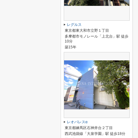
レグルス
東京都東大和市立野１丁目
多摩都市モノレール「上北台」駅 徒歩
10分
築15年
レオパレスα
東京都練馬区石神井台２丁目
西武池袋線「大泉学園」駅 徒歩18分