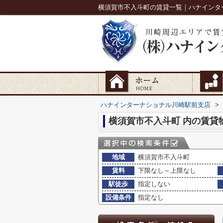
横須賀市不入斗町の賃貸一覧｜ハナインタ
ハナインターナショナル川崎駅前支店
>
横須賀市不入斗町 内の賃貸
地域
横須賀市不入斗町
賃料
下限なし～上限なし
駅徒歩
指定しない
設備条件
指定なし