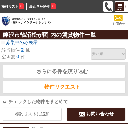
0
0
検討リスト
最近見た物件
お問合せ
藤沢市鵠沼松が岡 内の賃貸物件一覧
募集中のみ表示
2
該当物件
棟
0
空き数
件
さらに条件を絞り込む
物件リクエスト
チェックした物件をまとめて
検討リストに追加
お問い合わせ