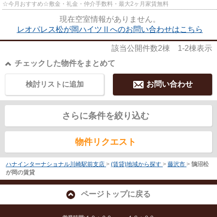
☆今月おすすめ☆敷金・礼金・仲介手数料・最大2ヶ月家賃無料
現在空室情報がありません。
レオパレス松が岡ハイツⅡへのお問い合わせはこちら
該当公開件数
2
棟
1-2
棟表示
チェックした物件をまとめて
検討リストに追加
お問い合わせ
さらに条件を絞り込む
物件リクエスト
ハナインターナショナル川崎駅前支店
>
(賃貸)地域から探す
>
藤沢市
>
鵠沼松
が岡の賃貸
ページトップに戻る