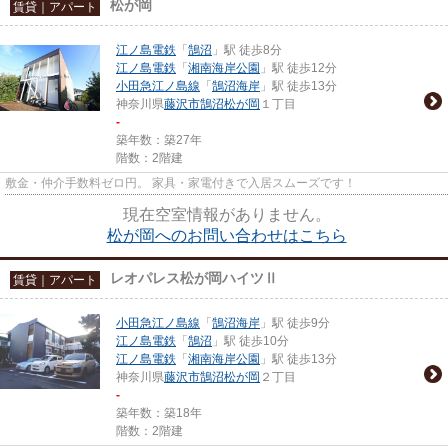
松が岡
賃貸｜アパート
江ノ島電鉄
「
鵠沼
」駅 徒歩8分
江ノ島電鉄
「
湘南海岸公園
」駅 徒歩12分
小田急江ノ島線
「
鵠沼海岸
」駅 徒歩13分
神奈川県
藤沢市
鵠沼松が岡
１丁目
-
築年数：築27年
階数：2階建
敷金・仲介手数料ゼロ円。 家具・家電付きで入居スムーズです！
現在空室情報がありません。
松が岡へのお問い合わせはこちら
レオパレス松が岡ハイツⅡ
賃貸｜アパート
小田急江ノ島線
「
鵠沼海岸
」駅 徒歩9分
江ノ島電鉄
「
鵠沼
」駅 徒歩10分
江ノ島電鉄
「
湘南海岸公園
」駅 徒歩13分
神奈川県
藤沢市
鵠沼松が岡
２丁目
-
築年数：築18年
階数：2階建