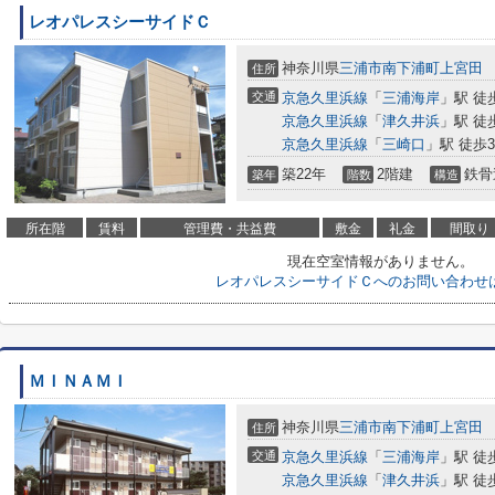
レオパレスシーサイドＣ
神奈川県
三浦市
南下浦町上宮田
住所
交通
京急久里浜線
「
三浦海岸
」駅 徒
京急久里浜線
「
津久井浜
」駅 徒
京急久里浜線
「
三崎口
」駅 徒歩3
築22年
2階建
鉄骨
築年
階数
構造
所在階
賃料
管理費・共益費
敷金
礼金
間取り
現在空室情報がありません。
レオパレスシーサイドＣへのお問い合わせ
ＭＩＮＡＭＩ
神奈川県
三浦市
南下浦町上宮田
住所
交通
京急久里浜線
「
三浦海岸
」駅 徒
京急久里浜線
「
津久井浜
」駅 徒