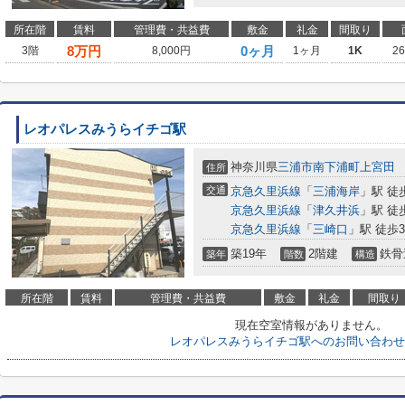
所在階
賃料
管理費・共益費
敷金
礼金
間取り
8
万円
0ヶ月
3階
8,000円
1ヶ月
1K
2
レオパレスみうらイチゴ駅
神奈川県
三浦市
南下浦町上宮田
住所
交通
京急久里浜線
「
三浦海岸
」駅 徒
京急久里浜線
「
津久井浜
」駅 徒
京急久里浜線
「
三崎口
」駅 徒歩3
築19年
2階建
鉄骨
築年
階数
構造
所在階
賃料
管理費・共益費
敷金
礼金
間取り
現在空室情報がありません。
レオパレスみうらイチゴ駅へのお問い合わせ