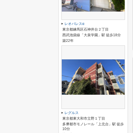
レオパレスα
東京都練馬区石神井台２丁目
西武池袋線「大泉学園」駅 徒歩18分
築22年
レグルス
東京都東大和市立野１丁目
多摩都市モノレール「上北台」駅 徒歩
10分