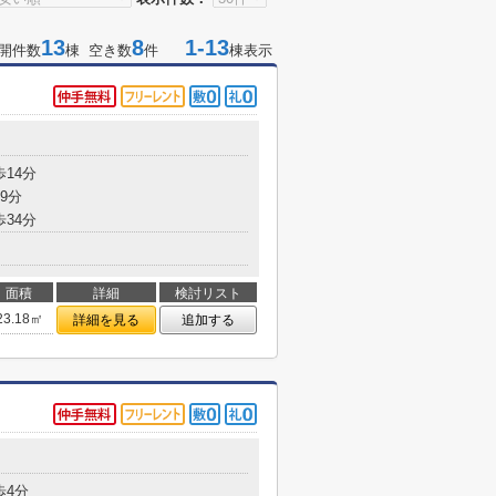
13
8
1-13
開件数
棟 空き数
件
棟表示
歩14分
9分
歩34分
面積
詳細
検討リスト
23.18㎡
詳細を見る
追加する
歩4分