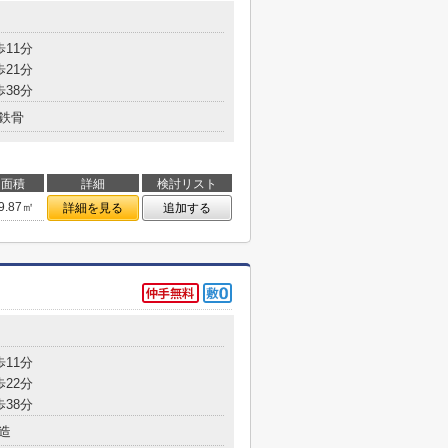
歩11分
歩21分
歩38分
鉄骨
面積
詳細
検討リスト
9.87㎡
詳細を見る
追加する
歩11分
歩22分
歩38分
造