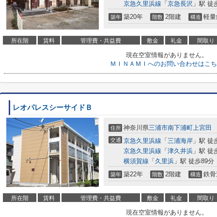
京急久里浜線
「
京急長沢
」駅 徒
築20年
2階建
軽量
築年
階数
構造
所在階
賃料
管理費・共益費
敷金
礼金
間取り
現在空室情報がありません。
ＭＩＮＡＭＩへのお問い合わせはこち
レオパレスシーサイドＢ
神奈川県
三浦市
南下浦町上宮田
住所
交通
京急久里浜線
「
三浦海岸
」駅 徒
京急久里浜線
「
津久井浜
」駅 徒
横須賀線
「
久里浜
」駅 徒歩89分
築22年
2階建
鉄骨
築年
階数
構造
所在階
賃料
管理費・共益費
敷金
礼金
間取り
現在空室情報がありません。