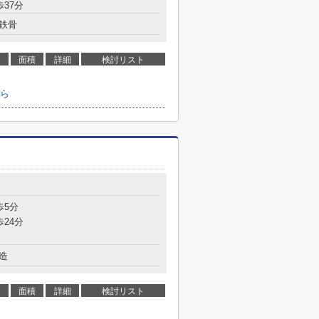
歩37分
鉄骨
面積
詳細
検討リスト
ら
歩5分
歩24分
造
面積
詳細
検討リスト