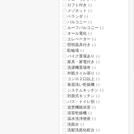
ロフト付き
(-)
メゾネット
(-)
ベランダ
(-)
バルコニー
(-)
ルーフバルコニー
(-)
オール電化
(-)
エレベーター
(-)
照明器具付き
(-)
駐輪場
(-)
バイク置場あり
(-)
家具・家電付き
(-)
洗濯機置場有
(-)
外観タイル張り
(-)
コンロ２口以上
(-)
食器洗い乾燥機
(-)
システムキッチン
(-)
対面式キッチン
(-)
バス・トイレ別
(-)
追焚機能浴室
(-)
浴室乾燥機
(-)
温水洗浄便座
(-)
洗面台
(-)
洗髪洗面化粧台
(-)