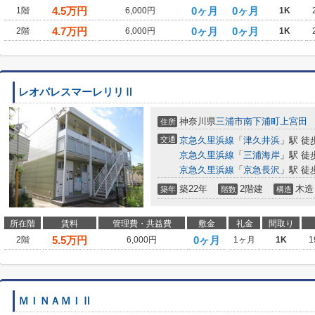
4.5
万円
0ヶ月
0ヶ月
1階
6,000円
1K
4.7
万円
0ヶ月
0ヶ月
2階
6,000円
1K
レオパレスマーレリリⅡ
神奈川県
三浦市
南下浦町上宮田
住所
交通
京急久里浜線
「
津久井浜
」駅 徒
京急久里浜線
「
三浦海岸
」駅 徒
京急久里浜線
「
京急長沢
」駅 徒
築22年
2階建
木造
築年
階数
構造
所在階
賃料
管理費・共益費
敷金
礼金
間取り
5.5
万円
0ヶ月
2階
6,000円
1ヶ月
1K
1
ＭＩＮＡＭＩⅡ