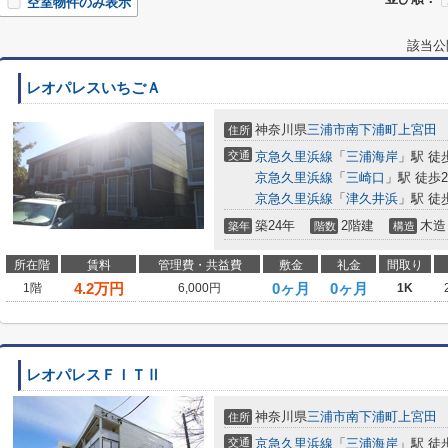
空室物件のみ表示
該当公
レオパレスいちごＡ
神奈川県
三浦市
南下浦町上宮田
住所
交通
京急久里浜線
「
三浦海岸
」駅 徒
京急久里浜線
「
三崎口
」駅 徒歩2
京急久里浜線
「
津久井浜
」駅 徒
築24年
2階建
木造
築年
階数
構造
所在階
賃料
管理費・共益費
敷金
礼金
間取り
4.2
万円
0ヶ月
0ヶ月
1階
6,000円
1K
レオパレスＦＩＴⅡ
神奈川県
三浦市
南下浦町上宮田
住所
交通
京急久里浜線
「
三浦海岸
」駅 徒