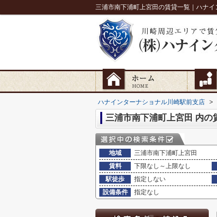
三浦市南下浦町上宮田の賃貸一覧｜ハナイ
ハナインターナショナル川崎駅前支店
>
三浦市南下浦町上宮田 内の
地域
三浦市南下浦町上宮田
賃料
下限なし～上限なし
駅徒歩
指定しない
設備条件
指定なし