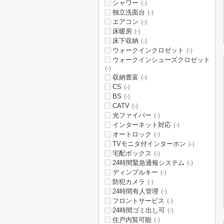
シャワー
(-)
独立洗面台
(-)
エアコン
(-)
床暖房
(-)
床下収納
(-)
ウォークインクロゼット
(-)
ウォークインシューズクロゼット
(-)
収納豊富
(-)
CS
(-)
BS
(-)
CATV
(-)
光ファイバー
(-)
インターネット対応
(-)
オートロック
(-)
TVモニタ付インターホン
(-)
宅配ボックス
(-)
24時間緊急通報システム
(-)
ディンプルキー
(-)
防犯カメラ
(-)
24時間有人管理
(-)
フロントサービス
(-)
24時間ゴミ出し可
(-)
住戸内覧可能
(-)