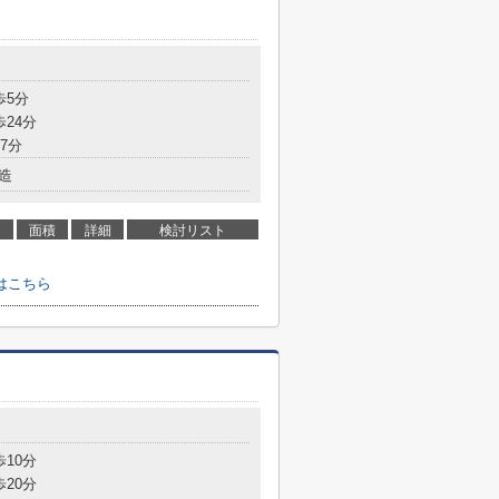
歩5分
歩24分
7分
造
面積
詳細
検討リスト
はこちら
歩10分
歩20分