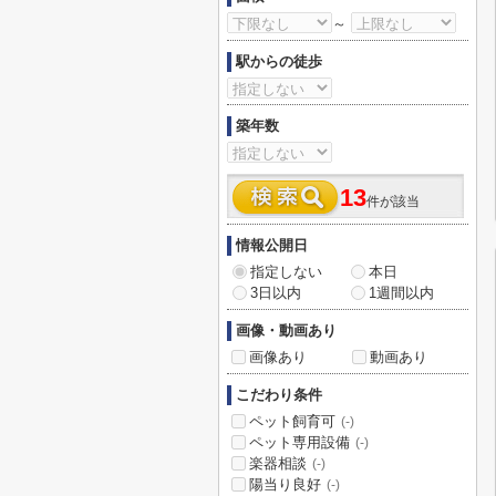
～
駅からの徒歩
築年数
13
件が該当
情報公開日
指定しない
本日
3日以内
1週間以内
画像・動画あり
画像あり
動画あり
こだわり条件
ペット飼育可
(-)
ペット専用設備
(-)
楽器相談
(-)
陽当り良好
(-)