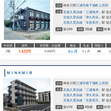
神奈川県
三浦市
南下浦町上宮田
住所
交通
京急久里浜線
「
三浦海岸
」駅 徒
京急久里浜線
「
津久井浜
」駅 徒
京急久里浜線
「
京急長沢
」駅 徒
築19年
2階建
軽量
築年
階数
構造
所在階
賃料
管理費・共益費
敷金
礼金
間取り
7.4
万円
0ヶ月
2階
6,000円
1ヶ月
1K
1
ＭＩＮＡＭＩⅢ
神奈川県
三浦市
南下浦町上宮田
住所
交通
京急久里浜線
「
三浦海岸
」駅 徒
京急久里浜線
「
津久井浜
」駅 徒
京急久里浜線
「
京急長沢
」駅 徒
築15年
4階建
鉄骨
築年
階数
構造