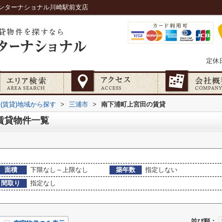
ンターナショナル川崎駅前支店
定休
(賃貸)地域から探す
>
三浦市
>
南下浦町上宮田の賃貸
賃貸物件一覧
面積
下限なし～上限なし
築年数
指定しない
間取り
指定なし
並び順：