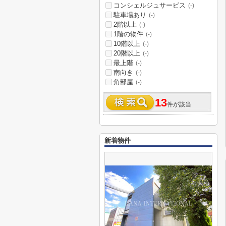
コンシェルジュサービス
(-)
駐車場あり
(-)
2階以上
(-)
1階の物件
(-)
10階以上
(-)
20階以上
(-)
最上階
(-)
南向き
(-)
角部屋
(-)
13
件が該当
新着物件