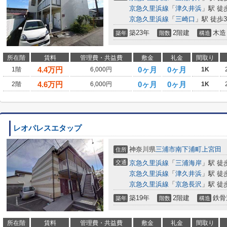
京急久里浜線
「
津久井浜
」駅 徒
京急久里浜線
「
三崎口
」駅 徒歩3
築23年
2階建
木造
築年
階数
構造
所在階
賃料
管理費・共益費
敷金
礼金
間取り
4.4
万円
0ヶ月
0ヶ月
1階
6,000円
1K
4.6
万円
0ヶ月
0ヶ月
2階
6,000円
1K
レオパレスエタップ
神奈川県
三浦市
南下浦町上宮田
住所
交通
京急久里浜線
「
三浦海岸
」駅 徒
京急久里浜線
「
津久井浜
」駅 徒
京急久里浜線
「
京急長沢
」駅 徒
築19年
2階建
鉄骨
築年
階数
構造
所在階
賃料
管理費・共益費
敷金
礼金
間取り