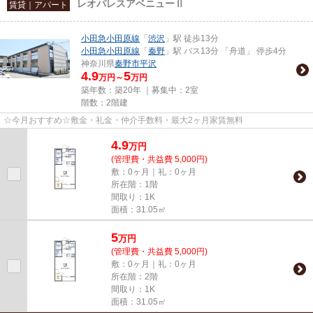
レオパレスアベニューⅡ
賃貸｜アパート
小田急小田原線
「
渋沢
」駅 徒歩13分
小田急小田原線
「
秦野
」駅 バス13分 「舟道」 停歩4分
神奈川県
秦野市
平沢
4.9
5
万円～
万円
築年数：築20年 ｜募集中：
2室
階数：2階建
☆今月おすすめ☆敷金・礼金・仲介手数料・最大2ヶ月家賃無料
4.9
万
円
(管理費・共益費 5,000円)
敷：0ヶ月｜礼：0ヶ月
所在階：1階
間取り：1K
面積：31.05㎡
5
万
円
(管理費・共益費 5,000円)
敷：0ヶ月｜礼：0ヶ月
所在階：2階
間取り：1K
面積：31.05㎡