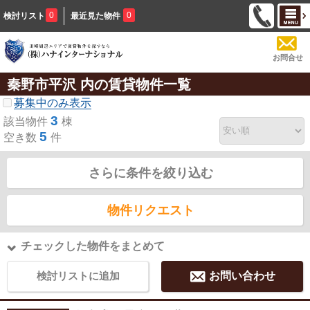
0
0
検討リスト
最近見た物件
お問合せ
秦野市平沢 内の賃貸物件一覧
募集中のみ表示
3
該当物件
棟
5
空き数
件
さらに条件を絞り込む
物件リクエスト
チェックした物件をまとめて
検討リストに追加
お問い合わせ