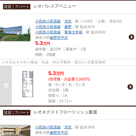
レオパレスアベニュー
賃貸｜アパート
小田急小田原線
「
渋沢
」駅 バス8分 「土橋」 停歩4分
小田急小田原線
「
秦野
」駅 徒歩32分
小田急小田原線
「
東海大学前
」駅 徒歩96分
神奈川県
秦野市
平沢
5.3
万円
築年数：築22年 ｜募集中：
1室
階数：2階建
☆今月おすすめ☆敷金・礼金・仲介手数料・最大2ヶ月家賃無料
5.3
万
円
(管理費・共益費 5,000円)
敷：0ヶ月｜礼：0ヶ月
所在階：1階
間取り：1K
面積：23.71㎡
レオネクストフローリッシュ船道
賃貸｜アパート
小田急小田原線
「
渋沢
」駅 徒歩19分
神奈川県
秦野市
平沢