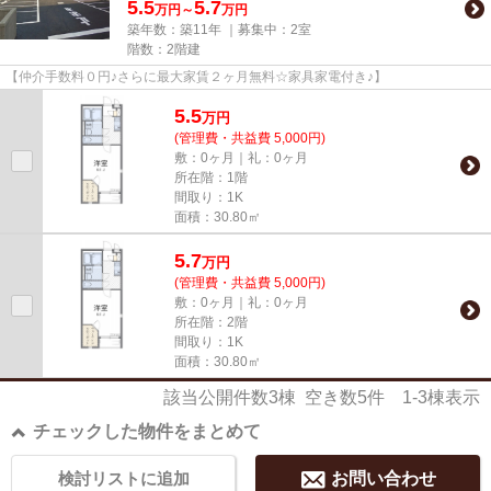
5.5
5.7
万円～
万円
築年数：築11年 ｜募集中：
2室
階数：2階建
【仲介手数料０円♪さらに最大家賃２ヶ月無料☆家具家電付き♪】
5.5
万
円
(管理費・共益費 5,000円)
敷：0ヶ月｜礼：0ヶ月
所在階：1階
間取り：1K
面積：30.80㎡
5.7
万
円
(管理費・共益費 5,000円)
敷：0ヶ月｜礼：0ヶ月
所在階：2階
間取り：1K
面積：30.80㎡
該当公開件数
3
棟 空き数
5
件
1-3
棟表示
チェックした物件をまとめて
検討リストに追加
お問い合わせ