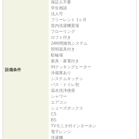
保証人不要
学生相談
法人可
フリーレント 1ヶ月
室内洗濯機置場
フローリング
ロフト付き
24時間換気システム
照明器具付き
駐輪場
家具・家電付き
IHクッキングヒーター
設備条件
冷蔵庫あり
システムキッチン
バス・トイレ別
温水洗浄便座
シャワー
エアコン
シューズボックス
CS
BS
TVモニタ付インターホン
電子レンジ
洗濯機