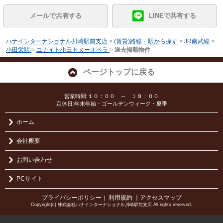
メールで共有する
LINEで共有する
ハナインターナショナル川崎駅前支店
>
(賃貸)路線・駅から探す
>
JR南武線
>
小田栄駅
>
ユナイト小田ドヌーオペラ
>
過去掲載物件
ページトップに戻る
営業時間:１０：００ ～ １８：００
定休日:年末年始・ゴールデンウィーク・夏季
ホーム
会社概要
お問い合わせ
PCサイト
プライバシーポリシー
利用規約
｜アクセスマップ
｜
Copyright(c) 株式会社ハナインターナショナル川崎駅前支店 All rights reserved.