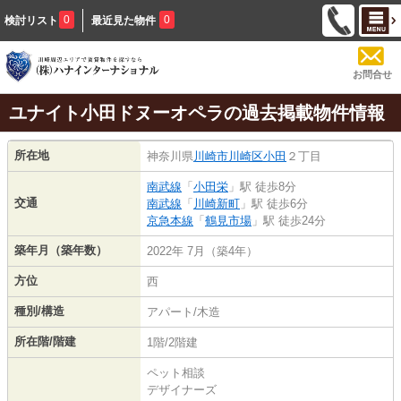
0
0
検討リスト
最近見た物件
お問合せ
ユナイト小田ドヌーオペラの過去掲載物件情報
所在地
神奈川県
川崎市川崎区
小田
２丁目
南武線
「
小田栄
」駅 徒歩8分
交通
南武線
「
川崎新町
」駅 徒歩6分
京急本線
「
鶴見市場
」駅 徒歩24分
築年月（築年数）
2022年 7月（築4年）
方位
西
種別/構造
アパート/木造
所在階/階建
1階/2階建
ペット相談
デザイナーズ