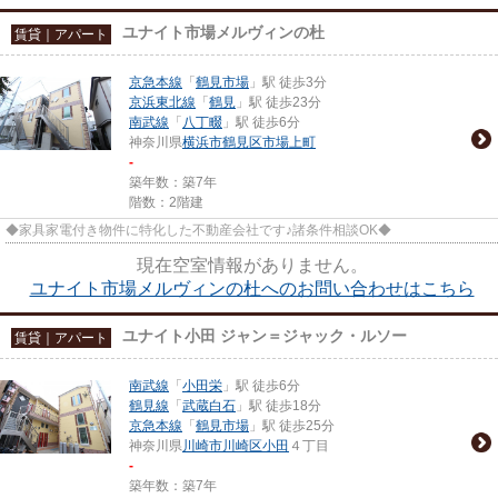
ユナイト市場メルヴィンの杜
賃貸｜アパート
京急本線
「
鶴見市場
」駅 徒歩3分
京浜東北線
「
鶴見
」駅 徒歩23分
南武線
「
八丁畷
」駅 徒歩6分
神奈川県
横浜市鶴見区
市場上町
-
築年数：築7年
階数：2階建
◆家具家電付き物件に特化した不動産会社です♪諸条件相談OK◆
現在空室情報がありません。
ユナイト市場メルヴィンの杜へのお問い合わせはこちら
ユナイト小田 ジャン＝ジャック・ルソー
賃貸｜アパート
南武線
「
小田栄
」駅 徒歩6分
鶴見線
「
武蔵白石
」駅 徒歩18分
京急本線
「
鶴見市場
」駅 徒歩25分
神奈川県
川崎市川崎区
小田
４丁目
-
築年数：築7年