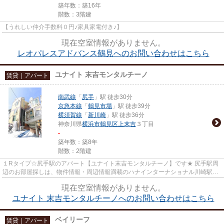
築年数：築16年
階数：3階建
【うれしい仲介手数料０円♪家具家電付き♪】
現在空室情報がありません。
レオパレスアドバンス鶴見へのお問い合わせはこちら
ユナイト 末吉モンタルチーノ
賃貸｜アパート
南武線
「
尻手
」駅 徒歩30分
京急本線
「
鶴見市場
」駅 徒歩39分
横須賀線
「
新川崎
」駅 徒歩36分
神奈川県
横浜市鶴見区
上末吉
３丁目
-
築年数：築8年
階数：2階建
１Rタイプ☆尻手駅のアパート【ユナイト末吉モンタルチーノ】です★ 尻手駅周
辺のお部屋探しは、物件情報・周辺情報満載のハナインターナショナル川崎駅前
店をご利用下さい！ 交通：JR南...
現在空室情報がありません。
ユナイト 末吉モンタルチーノへのお問い合わせはこちら
ベイリーフ
賃貸｜アパート