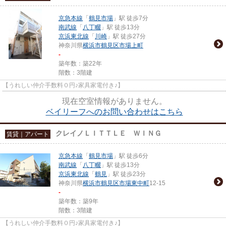
京急本線
「
鶴見市場
」駅 徒歩7分
南武線
「
八丁畷
」駅 徒歩13分
京浜東北線
「
川崎
」駅 徒歩27分
神奈川県
横浜市鶴見区
市場上町
-
築年数：築22年
階数：3階建
【うれしい仲介手数料０円♪家具家電付き♪】
現在空室情報がありません。
ベイリーフへのお問い合わせはこちら
クレイノＬＩＴＴＬＥ ＷＩＮＧ
賃貸｜アパート
京急本線
「
鶴見市場
」駅 徒歩6分
南武線
「
八丁畷
」駅 徒歩13分
京浜東北線
「
鶴見
」駅 徒歩23分
神奈川県
横浜市鶴見区
市場東中町
12-15
-
築年数：築9年
階数：3階建
【うれしい仲介手数料０円♪家具家電付き♪】