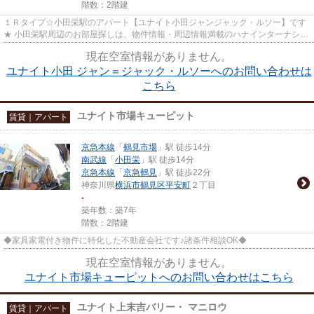
階数：2階建
１Ｒタイプ☆小田栄駅のアパート【ユナイト小田ジャンジャック・ルソー】です
★ 小田栄駅周辺のお部屋探しは、物件情報・周辺情報満載のハナインターナショ
ナル川崎駅前店をご利用下さい...
現在空室情報がありません。
ユナイト小田 ジャン＝ジャック・ルソーへのお問い合わせは
こちら
ユナイト市場キューピット
賃貸｜アパート
京急本線
「
鶴見市場
」駅 徒歩14分
南武線
「
小田栄
」駅 徒歩14分
京急本線
「
京急鶴見
」駅 徒歩22分
神奈川県
横浜市鶴見区
平安町
２丁目
-
築年数：築7年
階数：2階建
◆家具家電付き物件に特化した不動産会社です♪諸条件相談OK◆
現在空室情報がありません。
ユナイト市場キューピットへのお問い合わせはこちら
ユナイト上末吉バリー・ マニロウ
賃貸｜アパート