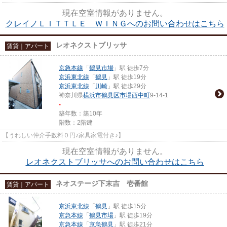
現在空室情報がありません。
クレイノＬＩＴＴＬＥ ＷＩＮＧへのお問い合わせはこちら
レオネクストブリッサ
賃貸｜アパート
京急本線
「
鶴見市場
」駅 徒歩7分
京浜東北線
「
鶴見
」駅 徒歩19分
京浜東北線
「
川崎
」駅 徒歩29分
神奈川県
横浜市鶴見区
市場西中町
9-14-1
-
築年数：築10年
階数：2階建
【うれしい仲介手数料０円♪家具家電付き♪】
現在空室情報がありません。
レオネクストブリッサへのお問い合わせはこちら
ネオステージ下末吉 壱番館
賃貸｜アパート
京浜東北線
「
鶴見
」駅 徒歩15分
京急本線
「
鶴見市場
」駅 徒歩19分
京急本線
「
京急鶴見
」駅 徒歩21分