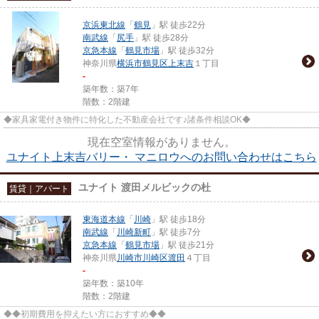
京浜東北線
「
鶴見
」駅 徒歩22分
南武線
「
尻手
」駅 徒歩28分
京急本線
「
鶴見市場
」駅 徒歩32分
神奈川県
横浜市鶴見区
上末吉
１丁目
-
築年数：築7年
階数：2階建
◆家具家電付き物件に特化した不動産会社です♪諸条件相談OK◆
現在空室情報がありません。
ユナイト上末吉バリー・ マニロウへのお問い合わせはこちら
ユナイト 渡田メルビックの杜
賃貸｜アパート
東海道本線
「
川崎
」駅 徒歩18分
南武線
「
川崎新町
」駅 徒歩7分
京急本線
「
鶴見市場
」駅 徒歩21分
神奈川県
川崎市川崎区
渡田
４丁目
-
築年数：築10年
階数：2階建
◆◆初期費用を抑えたい方におすすめ◆◆