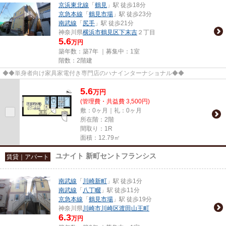
京浜東北線
「
鶴見
」駅 徒歩18分
京急本線
「
鶴見市場
」駅 徒歩23分
南武線
「
尻手
」駅 徒歩21分
神奈川県
横浜市鶴見区
下末吉
２丁目
5.6
万円
築年数：築7年 ｜募集中：
1室
階数：2階建
◆◆単身者向け家具家電付き専門店のハナインターナショナル◆◆
5.6
万
円
(管理費・共益費 3,500円)
敷：0ヶ月｜礼：0ヶ月
所在階：2階
間取り：1R
面積：12.79㎡
ユナイト 新町セントフランシス
賃貸｜アパート
南武線
「
川崎新町
」駅 徒歩1分
南武線
「
八丁畷
」駅 徒歩11分
京急本線
「
鶴見市場
」駅 徒歩19分
神奈川県
川崎市川崎区
渡田山王町
6.3
万円