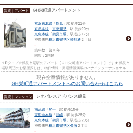
GH栄町通アパートメント
賃貸｜アパート
京浜東北線
「
鶴見
」駅 徒歩22分
京急本線
「
京急鶴見
」駅 徒歩20分
京急本線
「
鶴見市場
」駅 徒歩17分
神奈川県
横浜市鶴見区
栄町通
２丁目
-
築年数：築10年
階数：2階建
１Rタイプ☆鶴見市場駅のアパート【ＧＨ栄町通アパートメント】です★ 鶴見市
場駅周辺のお部屋探しは、物件情報・周辺情報満載のハナインターナショナル川
崎駅前店をご利用下さい！ 交通...
現在空室情報がありません。
GH栄町通アパートメントへのお問い合わせはこちら
レオパレスアドバンス鶴見
賃貸｜マンション
南武線
「
尻手
」駅 徒歩10分
東海道本線
「
川崎
」駅 徒歩25分
京急本線
「
鶴見市場
」駅 徒歩20分
神奈川県
横浜市鶴見区
矢向
２丁目
-