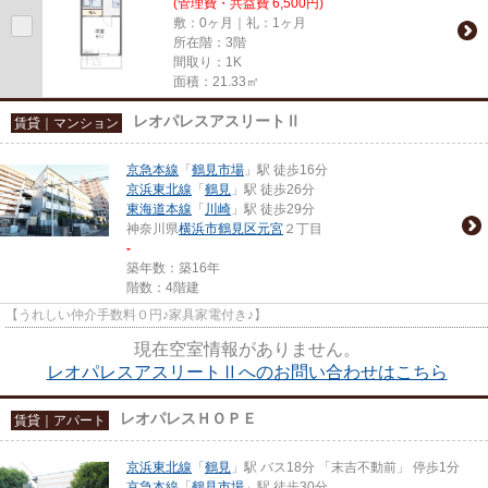
(管理費・共益費 6,500円)
敷：0ヶ月｜礼：1ヶ月
所在階：3階
間取り：1K
面積：21.33㎡
レオパレスアスリートⅡ
賃貸｜マンション
京急本線
「
鶴見市場
」駅 徒歩16分
京浜東北線
「
鶴見
」駅 徒歩26分
東海道本線
「
川崎
」駅 徒歩29分
神奈川県
横浜市鶴見区
元宮
２丁目
-
築年数：築16年
階数：4階建
【うれしい仲介手数料０円♪家具家電付き♪】
現在空室情報がありません。
レオパレスアスリートⅡへのお問い合わせはこちら
レオパレスＨＯＰＥ
賃貸｜アパート
京浜東北線
「
鶴見
」駅 バス18分 「末吉不動前」 停歩1分
京急本線
「
鶴見市場
」駅 徒歩30分