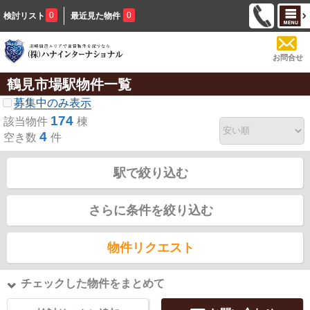
0
0
検討リスト
最近見た物件
お問合せ
鶴見市場駅物件一覧
募集中のみ表示
174
該当物件
棟
4
空き数
件
駅で絞り込む
さらに条件を絞り込む
物件リクエスト
チェックした物件をまとめて