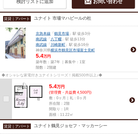
検討リストに追加
お問い合わせ
ユナイト 市場マハビールの杜
賃貸｜アパート
京急本線
「
鶴見市場
」駅 徒歩3分
南武線
「
八丁畷
」駅 徒歩13分
南武線
「
川崎新町
」駅 徒歩16分
神奈川県
横浜市鶴見区
市場富士見町
5.4
万円
築年数：築7年 ｜募集中：
1室
階数：2階建
◆オシャレな家電付きユナイトシリーズ！掲載500件以上♪◆
5.4
万
円
(管理費・共益費 4,500円)
敷：0ヶ月｜礼：0ヶ月
所在階：2階
間取り：1R
面積：11.22㎡
ユナイト鶴見ジョセフ・マッカーシー
賃貸｜アパート