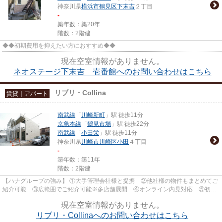
神奈川県
横浜市鶴見区
下末吉
２丁目
-
築年数：築20年
階数：2階建
◆◆初期費用を抑えたい方におすすめ◆◆
現在空室情報がありません。
ネオステージ下末吉 壱番館へのお問い合わせはこちら
リブリ・Collina
賃貸｜アパート
南武線
「
川崎新町
」駅 徒歩11分
京急本線
「
鶴見市場
」駅 徒歩22分
南武線
「
小田栄
」駅 徒歩11分
神奈川県
川崎市川崎区
小田
４丁目
-
築年数：築11年
階数：2階建
【ハナグループの強み】 ①大手管理会社様と提携 ②他社様の物件もまとめてご
紹介可能 ③広範囲でご紹介可能※多店舗展開 ④オンライン内見対応 ⑤初期
費用クレジット決済対応 【お部屋...
現在空室情報がありません。
リブリ・Collinaへのお問い合わせはこちら