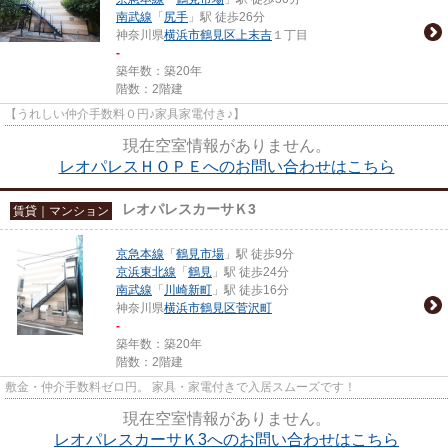
南武線
「
尻手
」駅 徒歩26分
神奈川県
横浜市鶴見区
上末吉
１丁目
-
築年数：築20年
階数：2階建
【うれしい仲介手数料０円♪家具家電付き♪】
現在空室情報がありません。
レオパレスＨＯＰＥへのお問い合わせはこちら
レオパレスカーサＫ3
賃貸｜マンション
京急本線
「
鶴見市場
」駅 徒歩9分
京浜東北線
「
鶴見
」駅 徒歩24分
南武線
「
川崎新町
」駅 徒歩16分
神奈川県
横浜市鶴見区
菅沢町
-
築年数：築20年
階数：2階建
敷金・仲介手数料ゼロ円。 家具・家電付きで入居スムーズです！
現在空室情報がありません。
レオパレスカーサＫ3へのお問い合わせはこちら