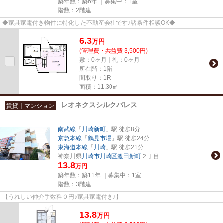
築年数：築6年 ｜募集中：
1室
階数：2階建
◆家具家電付き物件に特化した不動産会社です♪諸条件相談OK◆
6.3
万
円
(管理費・共益費 3,500円)
敷：0ヶ月｜礼：0ヶ月
所在階：1階
間取り：1R
面積：11.30㎡
レオネクスシルクパレス
賃貸｜マンション
南武線
「
川崎新町
」駅 徒歩8分
京急本線
「
鶴見市場
」駅 徒歩24分
東海道本線
「
川崎
」駅 徒歩21分
神奈川県
川崎市川崎区
渡田新町
２丁目
13.8
万円
築年数：築11年 ｜募集中：
1室
階数：3階建
【うれしい仲介手数料０円♪家具家電付き♪】
13.8
万
円