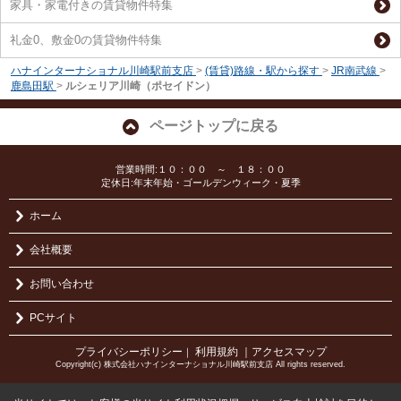
家具・家電付きの賃貸物件特集
礼金0、敷金0の賃貸物件特集
ハナインターナショナル川崎駅前支店
>
(賃貸)路線・駅から探す
>
JR南武線
>
鹿島田駅
>
ルシェリア川崎（ポセイドン）
ページトップに戻る
営業時間:１０：００ ～ １８：００
定休日:年末年始・ゴールデンウィーク・夏季
ホーム
会社概要
お問い合わせ
PCサイト
プライバシーポリシー
利用規約
｜アクセスマップ
｜
Copyright(c) 株式会社ハナインターナショナル川崎駅前支店 All rights reserved.