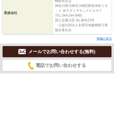
崎駅前支店
神奈川県川崎市川崎区駅前本町１８
－２ 金子ダイヤモンドビル６Ｆ
取扱会社
TEL:044-244-5960
国土交通大臣 (4) 第8123号
・公益社団法人全国宅地建物取引業
協会連合会
情報の見方
メールでお問い合わせする(無料)
電話でお問い合わせする