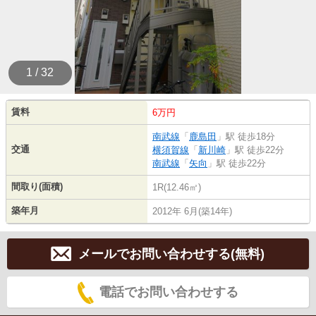
1 / 32
賃料
6万円
南武線
「
鹿島田
」駅 徒歩18分
交通
横須賀線
「
新川崎
」駅 徒歩22分
南武線
「
矢向
」駅 徒歩22分
間取り(面積)
1R(12.46㎡)
築年月
2012年 6月(築14年)
メールでお問い合わせする(無料)
電話でお問い合わせする