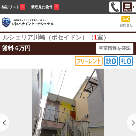
0
0
検討リスト
最近見た物件
お問合せ
ルシェリア川崎（ポセイドン）（
1
室）
賃料
6万円
空室情報を確認