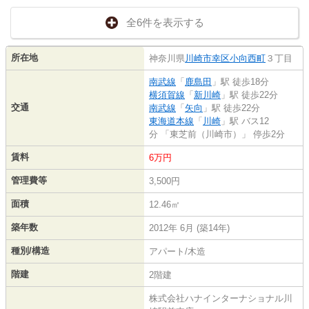
全6件を表示する
所在地
神奈川県
川崎市幸区
小向西町
３丁目
南武線
「
鹿島田
」駅 徒歩18分
横須賀線
「
新川崎
」駅 徒歩22分
交通
南武線
「
矢向
」駅 徒歩22分
東海道本線
「
川崎
」駅 バス12
分 「東芝前（川崎市）」 停歩2分
賃料
6万円
管理費等
3,500円
面積
12.46㎡
築年数
2012年 6月 (築14年)
種別/構造
アパート/木造
階建
2階建
株式会社ハナインターナショナル川