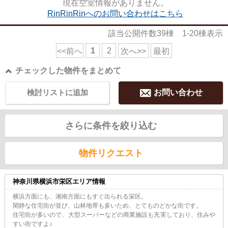
現在空室情報がありません。
RinRinRinへのお問い合わせはこちら
該当公開件数
39
棟
1-20
棟表示
1
2
<<前へ
次へ>>
最初
チェックした物件をまとめて
検討リストに追加
お問い合わせ
さらに条件を絞り込む
物件リクエスト
神奈川県横浜市栄区エリア情報
横浜方面にも、湘南方面にもすぐ出られる栄区。
閑静な住宅街が並び、山林地帯も多いため、とてものどかな街です。
住宅街が多いので、大型スーパーなどの商業施設も充実しており、住みや
すい街ですよ♪