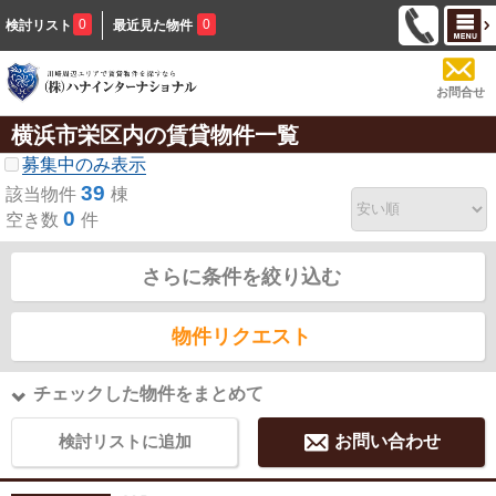
0
0
検討リスト
最近見た物件
お問合せ
横浜市栄区内の賃貸物件一覧
募集中のみ表示
39
該当物件
棟
0
空き数
件
さらに条件を絞り込む
物件リクエスト
チェックした物件をまとめて
検討リストに追加
お問い合わせ