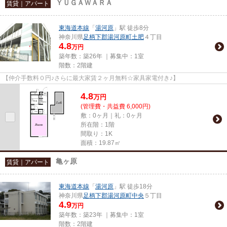
ＹＵＧＡＷＡＲＡ
賃貸｜アパート
東海道本線
「
湯河原
」駅 徒歩8分
神奈川県
足柄下郡湯河原町
土肥
４丁目
4.8
万円
築年数：築26年 ｜募集中：
1室
階数：2階建
【仲介手数料０円♪さらに最大家賃２ヶ月無料☆家具家電付き♪】
4.8
万
円
(管理費・共益費 6,000円)
敷：0ヶ月｜礼：0ヶ月
所在階：1階
間取り：1K
面積：19.87㎡
亀ヶ原
賃貸｜アパート
東海道本線
「
湯河原
」駅 徒歩18分
神奈川県
足柄下郡湯河原町
中央
５丁目
4.9
万円
築年数：築23年 ｜募集中：
1室
階数：2階建