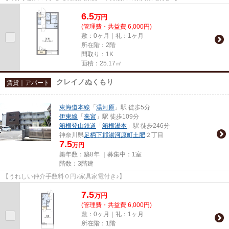
6.5
万
円
(管理費・共益費 6,000円)
敷：0ヶ月｜礼：1ヶ月
所在階：2階
間取り：1K
面積：25.17㎡
クレイノぬくもり
賃貸｜アパート
東海道本線
「
湯河原
」駅 徒歩5分
伊東線
「
来宮
」駅 徒歩109分
箱根登山鉄道
「
箱根湯本
」駅 徒歩246分
神奈川県
足柄下郡湯河原町
土肥
２丁目
7.5
万円
築年数：築8年 ｜募集中：
1室
階数：3階建
【うれしい仲介手数料０円♪家具家電付き♪】
7.5
万
円
(管理費・共益費 6,000円)
敷：0ヶ月｜礼：1ヶ月
所在階：1階