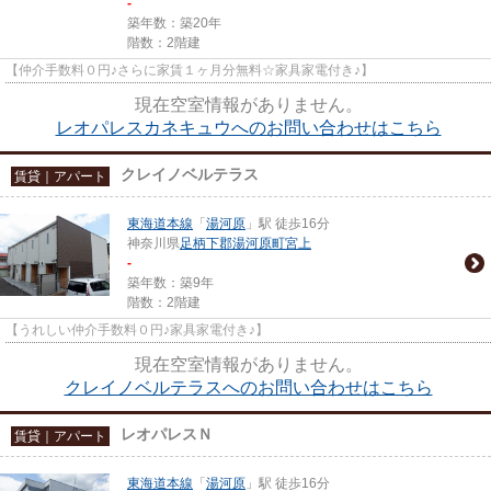
-
築年数：築20年
階数：2階建
【仲介手数料０円♪さらに家賃１ヶ月分無料☆家具家電付き♪】
現在空室情報がありません。
レオパレスカネキュウへのお問い合わせはこちら
クレイノベルテラス
賃貸｜アパート
東海道本線
「
湯河原
」駅 徒歩16分
神奈川県
足柄下郡湯河原町
宮上
-
築年数：築9年
階数：2階建
【うれしい仲介手数料０円♪家具家電付き♪】
現在空室情報がありません。
クレイノベルテラスへのお問い合わせはこちら
レオパレスＮ
賃貸｜アパート
東海道本線
「
湯河原
」駅 徒歩16分