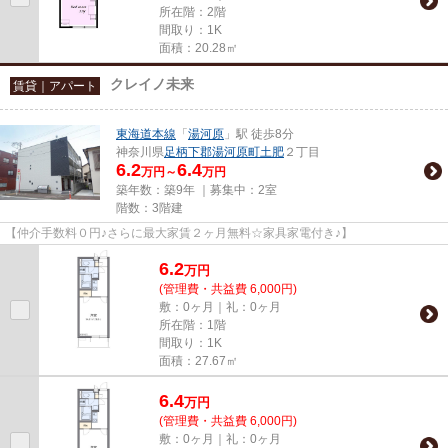
所在階：2階
間取り：1K
面積：20.28㎡
クレイノ未来
賃貸｜アパート
東海道本線
「
湯河原
」駅 徒歩8分
神奈川県
足柄下郡湯河原町
土肥
２丁目
6.2
6.4
万円～
万円
築年数：築9年 ｜募集中：
2室
階数：3階建
【仲介手数料０円♪さらに最大家賃２ヶ月無料☆家具家電付き♪】
6.2
万
円
(管理費・共益費 6,000円)
敷：0ヶ月｜礼：0ヶ月
所在階：1階
間取り：1K
面積：27.67㎡
6.4
万
円
(管理費・共益費 6,000円)
敷：0ヶ月｜礼：0ヶ月