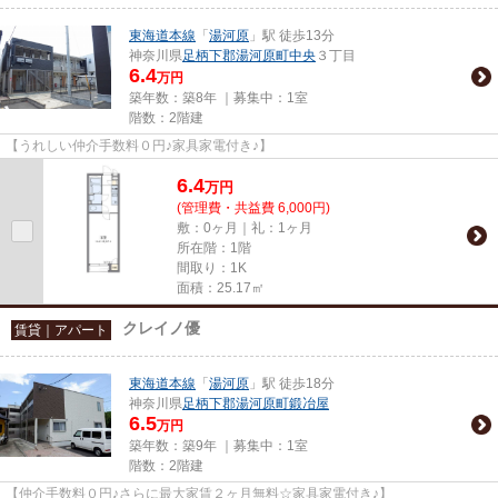
東海道本線
「
湯河原
」駅 徒歩13分
神奈川県
足柄下郡湯河原町
中央
３丁目
6.4
万円
築年数：築8年 ｜募集中：
1室
階数：2階建
【うれしい仲介手数料０円♪家具家電付き♪】
6.4
万
円
(管理費・共益費 6,000円)
敷：0ヶ月｜礼：1ヶ月
所在階：1階
間取り：1K
面積：25.17㎡
クレイノ優
賃貸｜アパート
東海道本線
「
湯河原
」駅 徒歩18分
神奈川県
足柄下郡湯河原町
鍛冶屋
6.5
万円
築年数：築9年 ｜募集中：
1室
階数：2階建
【仲介手数料０円♪さらに最大家賃２ヶ月無料☆家具家電付き♪】