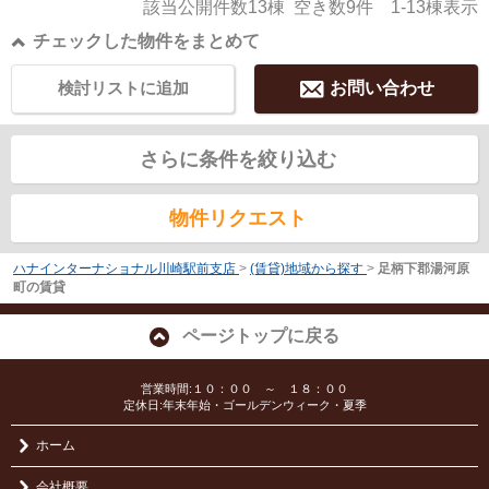
該当公開件数
13
棟 空き数
9
件
1-13
棟表示
チェックした物件をまとめて
検討リストに追加
お問い合わせ
さらに条件を絞り込む
物件リクエスト
ハナインターナショナル川崎駅前支店
>
(賃貸)地域から探す
>
足柄下郡湯河原
町の賃貸
ページトップに戻る
営業時間:１０：００ ～ １８：００
定休日:年末年始・ゴールデンウィーク・夏季
ホーム
会社概要