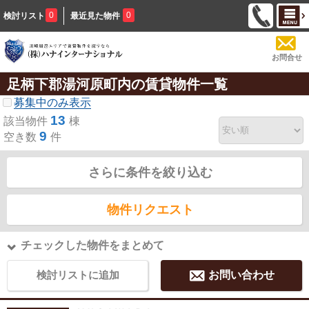
0
0
検討リスト
最近見た物件
お問合せ
足柄下郡湯河原町内の賃貸物件一覧
募集中のみ表示
13
該当物件
棟
9
空き数
件
さらに条件を絞り込む
物件リクエスト
チェックした物件をまとめて
検討リストに追加
お問い合わせ