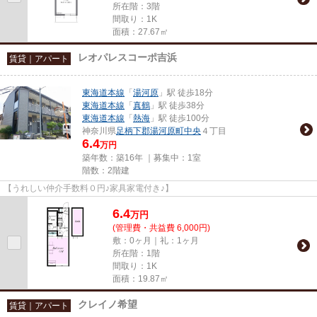
所在階：3階
間取り：1K
面積：27.67㎡
レオパレスコーポ吉浜
賃貸｜アパート
東海道本線
「
湯河原
」駅 徒歩18分
東海道本線
「
真鶴
」駅 徒歩38分
東海道本線
「
熱海
」駅 徒歩100分
神奈川県
足柄下郡湯河原町
中央
４丁目
6.4
万円
築年数：築16年 ｜募集中：
1室
階数：2階建
【うれしい仲介手数料０円♪家具家電付き♪】
6.4
万
円
(管理費・共益費 6,000円)
敷：0ヶ月｜礼：1ヶ月
所在階：1階
間取り：1K
面積：19.87㎡
クレイノ希望
賃貸｜アパート