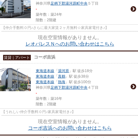
神奈川県
足柄下郡湯河原町
中央
５丁目
-
築年数：築24年
階数：2階建
【仲介手数料０円♪さらに最大家賃２ヶ月無料☆家具家電付き♪】
現在空室情報がありません。
レオパレスＮへのお問い合わせはこちら
コーポ吉浜
賃貸｜アパート
東海道本線
「
湯河原
」駅 徒歩18分
東海道本線
「
真鶴
」駅 徒歩38分
東海道本線
「
熱海
」駅 徒歩100分
神奈川県
足柄下郡湯河原町
中央
４丁目
-
築年数：築16年
階数：2階建
【うれしい仲介手数料０円♪家具家電付き♪】
現在空室情報がありません。
コーポ吉浜へのお問い合わせはこちら