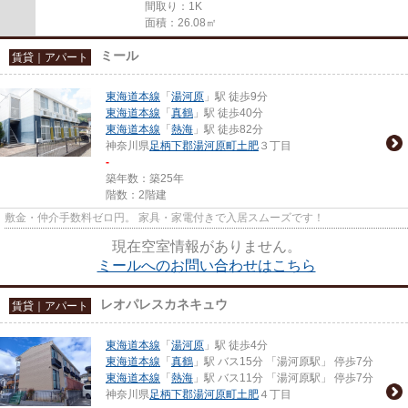
間取り：1K
面積：26.08㎡
ミール
賃貸｜アパート
東海道本線
「
湯河原
」駅 徒歩9分
東海道本線
「
真鶴
」駅 徒歩40分
東海道本線
「
熱海
」駅 徒歩82分
神奈川県
足柄下郡湯河原町
土肥
３丁目
-
築年数：築25年
階数：2階建
敷金・仲介手数料ゼロ円。 家具・家電付きで入居スムーズです！
現在空室情報がありません。
ミールへのお問い合わせはこちら
レオパレスカネキュウ
賃貸｜アパート
東海道本線
「
湯河原
」駅 徒歩4分
東海道本線
「
真鶴
」駅 バス15分 「湯河原駅」 停歩7分
東海道本線
「
熱海
」駅 バス11分 「湯河原駅」 停歩7分
神奈川県
足柄下郡湯河原町
土肥
４丁目