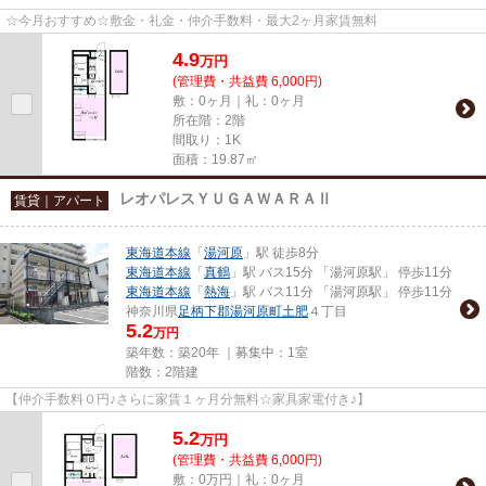
☆今月おすすめ☆敷金・礼金・仲介手数料・最大2ヶ月家賃無料
4.9
万
円
(管理費・共益費 6,000円)
敷：0ヶ月｜礼：0ヶ月
所在階：2階
間取り：1K
面積：19.87㎡
レオパレスＹＵＧＡＷＡＲＡⅡ
賃貸｜アパート
東海道本線
「
湯河原
」駅 徒歩8分
東海道本線
「
真鶴
」駅 バス15分 「湯河原駅」 停歩11分
東海道本線
「
熱海
」駅 バス11分 「湯河原駅」 停歩11分
神奈川県
足柄下郡湯河原町
土肥
４丁目
5.2
万円
築年数：築20年 ｜募集中：
1室
階数：2階建
【仲介手数料０円♪さらに家賃１ヶ月分無料☆家具家電付き♪】
5.2
万
円
(管理費・共益費 6,000円)
敷：0万円｜礼：0ヶ月