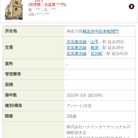
(管理費・共益費 ***円)
敷：***｜礼：***
1階 / *** / ***
所在地
神奈川県
横浜市中区
本牧間門
京浜東北線
「
山手
」駅 徒歩20分
交通
京浜東北線
「
根岸
」駅 徒歩28分
京浜東北線
「
石川町
」駅 徒歩41分
賃料
-
管理費等
-
面積
-
築年数
2015年 9月 (築10年)
種別/構造
アパート/木造
階建
2階建
株式会社ハナインターナショナル川
崎駅前支店