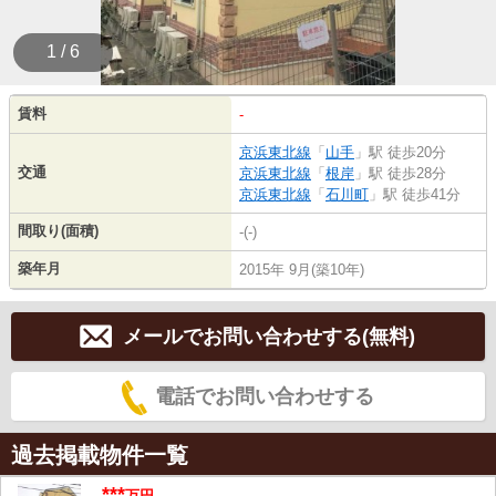
1 / 6
賃料
-
京浜東北線
「
山手
」駅 徒歩20分
交通
京浜東北線
「
根岸
」駅 徒歩28分
京浜東北線
「
石川町
」駅 徒歩41分
間取り(面積)
-(-)
築年月
2015年 9月(築10年)
メールでお問い合わせする(無料)
電話でお問い合わせする
過去掲載物件一覧
***
万円