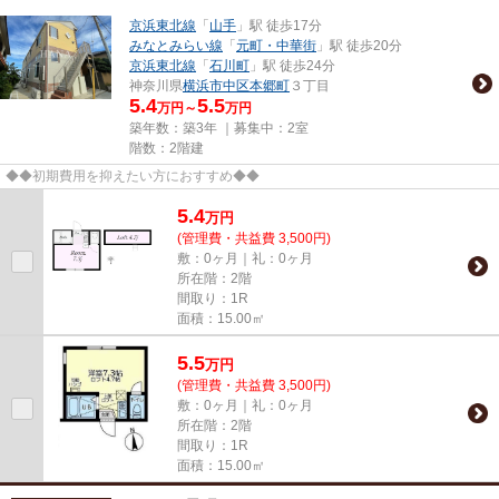
京浜東北線
「
山手
」駅 徒歩17分
みなとみらい線
「
元町・中華街
」駅 徒歩20分
京浜東北線
「
石川町
」駅 徒歩24分
神奈川県
横浜市中区
本郷町
３丁目
5.4
5.5
万円～
万円
築年数：築3年 ｜募集中：
2室
階数：2階建
◆◆初期費用を抑えたい方におすすめ◆◆
5.4
万
円
(管理費・共益費 3,500円)
敷：0ヶ月｜礼：0ヶ月
所在階：2階
間取り：1R
面積：15.00㎡
5.5
万
円
(管理費・共益費 3,500円)
敷：0ヶ月｜礼：0ヶ月
所在階：2階
間取り：1R
面積：15.00㎡