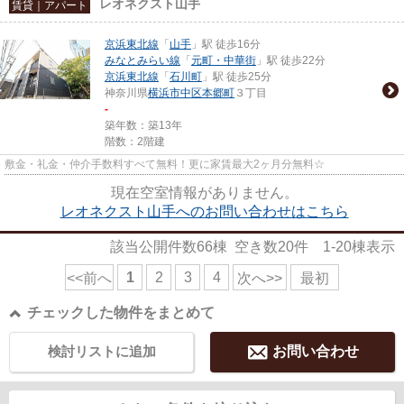
レオネクスト山手
賃貸｜アパート
京浜東北線
「
山手
」駅 徒歩16分
みなとみらい線
「
元町・中華街
」駅 徒歩22分
京浜東北線
「
石川町
」駅 徒歩25分
神奈川県
横浜市中区
本郷町
３丁目
-
築年数：築13年
階数：2階建
敷金・礼金・仲介手数料すべて無料！更に家賃最大2ヶ月分無料☆
現在空室情報がありません。
レオネクスト山手へのお問い合わせはこちら
該当公開件数
66
棟 空き数
20
件
1-20
棟表示
1
2
3
4
<<前へ
次へ>>
最初
チェックした物件をまとめて
検討リストに追加
お問い合わせ