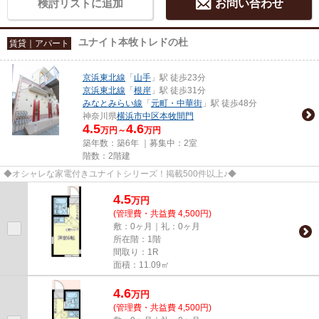
検討リストに追加
お問い合わせ
ユナイト本牧トレドの杜
賃貸｜アパート
京浜東北線
「
山手
」駅 徒歩23分
京浜東北線
「
根岸
」駅 徒歩31分
みなとみらい線
「
元町・中華街
」駅 徒歩48分
神奈川県
横浜市中区
本牧間門
4.5
4.6
万円～
万円
築年数：築6年 ｜募集中：
2室
階数：2階建
◆オシャレな家電付きユナイトシリーズ！掲載500件以上♪◆
4.5
万
円
(管理費・共益費 4,500円)
敷：0ヶ月｜礼：0ヶ月
所在階：1階
間取り：1R
面積：11.09㎡
4.6
万
円
(管理費・共益費 4,500円)