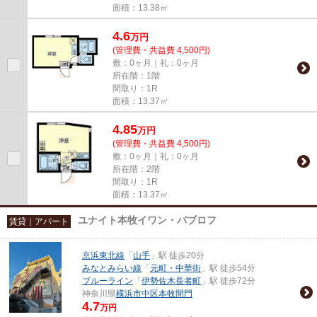
面積：13.38㎡
4.6
万
円
(管理費・共益費 4,500円)
敷：0ヶ月｜礼：0ヶ月
所在階：1階
間取り：1R
面積：13.37㎡
4.85
万
円
(管理費・共益費 4,500円)
敷：0ヶ月｜礼：0ヶ月
所在階：2階
間取り：1R
面積：13.37㎡
ユナイト本牧イワン・パブロフ
賃貸｜アパート
京浜東北線
「
山手
」駅 徒歩20分
みなとみらい線
「
元町・中華街
」駅 徒歩54分
ブルーライン
「
伊勢佐木長者町
」駅 徒歩72分
神奈川県
横浜市中区
本牧間門
4.7
万円