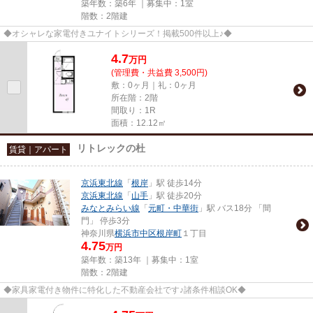
築年数：築6年 ｜募集中：
1室
階数：2階建
◆オシャレな家電付きユナイトシリーズ！掲載500件以上♪◆
4.7
万
円
(管理費・共益費 3,500円)
敷：0ヶ月｜礼：0ヶ月
所在階：2階
間取り：1R
面積：12.12㎡
リトレックの杜
賃貸｜アパート
京浜東北線
「
根岸
」駅 徒歩14分
京浜東北線
「
山手
」駅 徒歩20分
みなとみらい線
「
元町・中華街
」駅 バス18分 「間
門」 停歩3分
神奈川県
横浜市中区
根岸町
１丁目
4.75
万円
築年数：築13年 ｜募集中：
1室
階数：2階建
◆家具家電付き物件に特化した不動産会社です♪諸条件相談OK◆