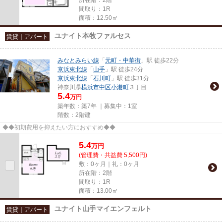
間取り：1R
面積：12.50㎡
ユナイト本牧ファルセス
賃貸｜アパート
みなとみらい線
「
元町・中華街
」駅 徒歩22分
京浜東北線
「
山手
」駅 徒歩24分
京浜東北線
「
石川町
」駅 徒歩31分
神奈川県
横浜市中区
小港町
３丁目
5.4
万円
築年数：築7年 ｜募集中：
1室
階数：2階建
◆◆初期費用を抑えたい方におすすめ◆◆
5.4
万
円
(管理費・共益費 5,500円)
敷：0ヶ月｜礼：0ヶ月
所在階：2階
間取り：1R
面積：13.00㎡
ユナイト山手マイエンフェルト
賃貸｜アパート