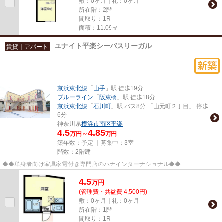
敷：0ヶ月｜礼：0ヶ月
所在階：2階
間取り：1R
面積：11.09㎡
ユナイト平楽シーバスリーガル
賃貸｜アパート
京浜東北線
「
山手
」駅 徒歩19分
ブルーライン
「
阪東橋
」駅 徒歩18分
京浜東北線
「
石川町
」駅 バス8分 「山元町２丁目」 停歩
6分
神奈川県
横浜市南区
平楽
4.5
4.85
万円～
万円
築年数：予定 ｜募集中：
3室
階数：2階建
◆◆単身者向け家具家電付き専門店のハナインターナショナル◆◆
4.5
万
円
(管理費・共益費 4,500円)
敷：0ヶ月｜礼：0ヶ月
所在階：1階
間取り：1R