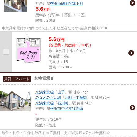
神奈川県
横浜市磯子区
坂下町
5.6
万円
築年数：築1年 ｜募集中：
1室
階数：2階建
◆家具家電付き物件に特化した不動産会社です♪諸条件相談OK◆
5.6
万
円
(管理費・共益費 3,500円)
敷：0ヶ月｜礼：0ヶ月
所在階：2階
間取り：1R
面積：15.00㎡
本牧満坂II
賃貸｜アパート
京浜東北線
「
山手
」駅 徒歩25分
みなとみらい線
「
元町・中華街
」駅 徒歩31分
京浜東北線
「
石川町
」駅 徒歩34分
神奈川県
横浜市中区
本牧満坂
-
築年数：築16年
階数：2階建
敷金・礼金・仲介手数料すべて無料！更に家賃最大2ヶ月分無料☆