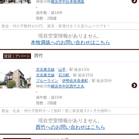
神奈川県
横浜市中区
本牧満坂
-
築年数：築18年
階数：2階建
敷金・仲介手数料ゼロ円。 家具・家電付きで入居スムーズです！
現在空室情報がありません。
本牧満坂へのお問い合わせはこちら
西竹
賃貸｜アパート
京浜東北線
「
山手
」駅 徒歩13分
京浜東北線
「
石川町
」駅 徒歩15分
ブルーライン
「
伊勢佐木長者町
」駅 徒歩20分
神奈川県
横浜市中区
西竹之丸
-
築年数：築15年
階数：2階建
敷金・礼金・仲介手数料すべて無料！更に家賃最大2ヶ月分無料☆
現在空室情報がありません。
西竹へのお問い合わせはこちら