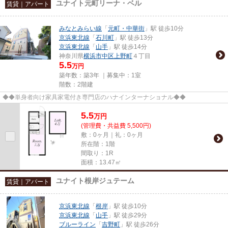
ユナイト元町リーナ・ベル
賃貸｜アパート
みなとみらい線
「
元町・中華街
」駅 徒歩10分
京浜東北線
「
石川町
」駅 徒歩13分
京浜東北線
「
山手
」駅 徒歩14分
神奈川県
横浜市中区
上野町
４丁目
5.5
万円
築年数：築3年 ｜募集中：
1室
階数：2階建
◆◆単身者向け家具家電付き専門店のハナインターナショナル◆◆
5.5
万
円
(管理費・共益費 5,500円)
敷：0ヶ月｜礼：0ヶ月
所在階：1階
間取り：1R
面積：13.47㎡
ユナイト根岸ジュテーム
賃貸｜アパート
京浜東北線
「
根岸
」駅 徒歩10分
京浜東北線
「
山手
」駅 徒歩29分
ブルーライン
「
吉野町
」駅 徒歩26分