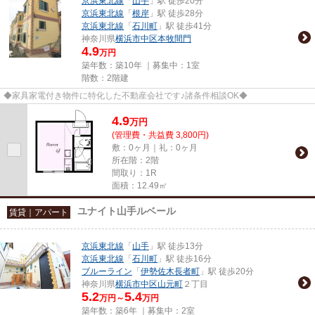
京浜東北線
「
山手
」駅 徒歩20分
京浜東北線
「
根岸
」駅 徒歩28分
京浜東北線
「
石川町
」駅 徒歩41分
神奈川県
横浜市中区
本牧間門
4.9
万円
築年数：築10年 ｜募集中：
1室
階数：2階建
◆家具家電付き物件に特化した不動産会社です♪諸条件相談OK◆
4.9
万
円
(管理費・共益費 3,800円)
敷：0ヶ月｜礼：0ヶ月
所在階：2階
間取り：1R
面積：12.49㎡
ユナイト山手ルベール
賃貸｜アパート
京浜東北線
「
山手
」駅 徒歩13分
京浜東北線
「
石川町
」駅 徒歩16分
ブルーライン
「
伊勢佐木長者町
」駅 徒歩20分
神奈川県
横浜市中区
山元町
２丁目
5.2
5.4
万円～
万円
築年数：築6年 ｜募集中：
2室