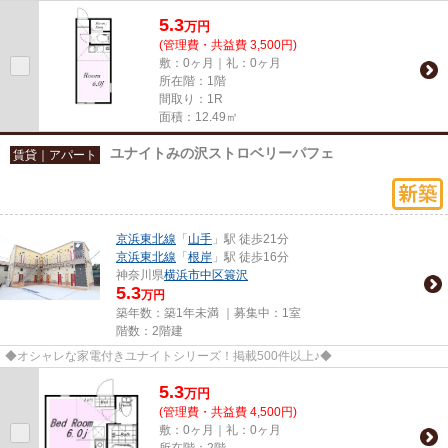
5.3
万
円
(管理費・共益費 3,500円)
敷：0ヶ月｜礼：0ヶ月
所在階：1階
間取り：1R
面積：12.49㎡
ユナイトみの沢ストロベリーパフェ
賃貸｜アパート
京浜東北線
「
山手
」駅 徒歩21分
京浜東北線
「
根岸
」駅 徒歩16分
神奈川県
横浜市中区
簑沢
5.3
万円
築年数：築1年未満 ｜募集中：
1室
階数：2階建
◆オシャレな家電付きユナイトシリーズ！掲載500件以上♪◆
5.3
万
円
(管理費・共益費 4,500円)
敷：0ヶ月｜礼：0ヶ月
所在階：2階