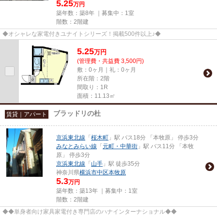
5.25
万円
築年数：築8年 ｜募集中：
1室
階数：2階建
◆オシャレな家電付きユナイトシリーズ！掲載500件以上♪◆
5.25
万
円
(管理費・共益費 3,500円)
敷：0ヶ月｜礼：0ヶ月
所在階：2階
間取り：1R
面積：11.13㎡
ブラッドリの杜
賃貸｜アパート
京浜東北線
「
桜木町
」駅 バス18分 「本牧原」 停歩3分
みなとみらい線
「
元町・中華街
」駅 バス11分 「本牧
原」 停歩3分
京浜東北線
「
山手
」駅 徒歩35分
神奈川県
横浜市中区
本牧原
5.3
万円
築年数：築13年 ｜募集中：
1室
階数：2階建
◆◆単身者向け家具家電付き専門店のハナインターナショナル◆◆