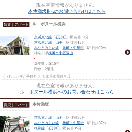
現在空室情報がありません。
本牧満坂IIへのお問い合わせはこちら
ル ボヌール横浜
賃貸｜アパート
京浜東北線
「
石川町
」駅 徒歩13分
京浜東北線
「
山手
」駅 徒歩13分
みなとみらい線
「
元町・中華街
」駅 徒歩20分
神奈川県
横浜市中区
鷺山
-
築年数：築15年
階数：2階建
【うれしい仲介手数料０円♪家具家電付き♪】
現在空室情報がありません。
ル ボヌール横浜へのお問い合わせはこちら
本牧満坂
賃貸｜アパート
京浜東北線
「
山手
」駅 徒歩25分
みなとみらい線
「
元町・中華街
」駅 徒歩37分
根岸線
「
石川町
」駅 徒歩35分