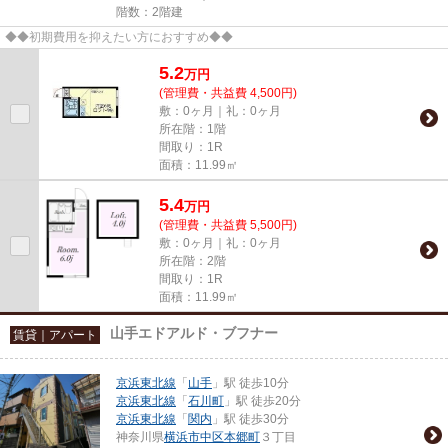
階数：2階建
◆◆初期費用を抑えたい方におすすめ◆◆
5.2
万
円
(管理費・共益費 4,500円)
敷：0ヶ月｜礼：0ヶ月
所在階：1階
間取り：1R
面積：11.99㎡
5.4
万
円
(管理費・共益費 5,500円)
敷：0ヶ月｜礼：0ヶ月
所在階：2階
間取り：1R
面積：11.99㎡
山手エドアルド・ブフナー
賃貸｜アパート
京浜東北線
「
山手
」駅 徒歩10分
京浜東北線
「
石川町
」駅 徒歩20分
京浜東北線
「
関内
」駅 徒歩30分
神奈川県
横浜市中区
本郷町
３丁目