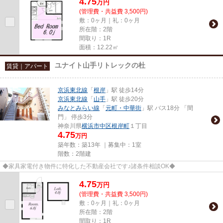
4.75
万
円
(管理費・共益費 3,500円)
敷：0ヶ月｜礼：0ヶ月
所在階：2階
間取り：1R
面積：12.22㎡
ユナイト山手リトレックの杜
賃貸｜アパート
京浜東北線
「
根岸
」駅 徒歩14分
京浜東北線
「
山手
」駅 徒歩20分
みなとみらい線
「
元町・中華街
」駅 バス18分 「間
門」 停歩3分
神奈川県
横浜市中区
根岸町
１丁目
4.75
万円
築年数：築13年 ｜募集中：
1室
階数：2階建
◆家具家電付き物件に特化した不動産会社です♪諸条件相談OK◆
4.75
万
円
(管理費・共益費 3,500円)
敷：0ヶ月｜礼：0ヶ月
所在階：2階
間取り：1R