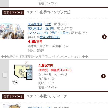
面積：12.22㎡
ユナイト山手コインブラの丘
賃貸｜アパート
京浜東北線
「
山手
」駅 徒歩1分
京浜東北線
「
石川町
」駅 徒歩23分
みなとみらい線
「
元町・中華街
」駅 徒歩27分
神奈川県
横浜市中区
立野
4.85
万円
築年数：築11年 ｜募集中：
1室
階数：2階建
◆◆単身者向け家具家電付き専門店のハナインターナショナル◆◆
4.85
万
円
(管理費・共益費 3,700円)
敷：0ヶ月｜礼：0ヶ月
所在階：1階
間取り：1R
面積：12.46㎡
ユナイト本牧ベルティーナ
賃貸｜アパート