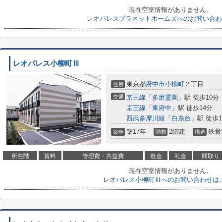
現在空室情報がありません。
レオパレスプラネットホームズへのお問い合わ
レオパレス小柳町Ⅲ
東京都
府中市
小柳町
２丁目
住所
交通
京王線
「
多磨霊園
」駅 徒歩10分
京王線
「
東府中
」駅 徒歩14分
西武多摩川線
「
白糸台
」駅 徒歩1
築17年
2階建
鉄骨
築年
階数
構造
所在階
賃料
管理費・共益費
敷金
礼金
間取り
現在空室情報がありません。
レオパレス小柳町Ⅲへのお問い合わせは