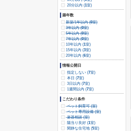
20分以内 (
1
室)
築年数
新築/1年以内 (
0
室)
3年以内 (
0
室)
5年以内 (
0
室)
7年以内 (
0
室)
10年以内 (
1
室)
15年以内 (
3
室)
20年以内 (
6
室)
情報公開日
指定しない (
7
室)
本日 (
7
室)
3日以内 (
7
室)
1週間以内 (
7
室)
こだわり条件
ペット飼育可 (
室)
ペット専用設備 (
室)
楽器相談 (
室)
陽当り良好 (
1
室)
閑静な住宅地 (
5
室)