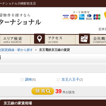
ーナショナル川崎駅前支店
定休
(賃貸)路線・駅から探す
>
京王電鉄京王線の賃貸
面
調布
京王八王子
(5)
(2)
39
件が該当
京王線の家賃相場