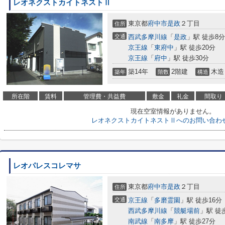
レオネクストカイトネストⅡ
東京都
府中市
是政
２丁目
住所
交通
西武多摩川線
「
是政
」駅 徒歩8分
京王線
「
東府中
」駅 徒歩20分
京王線
「
府中
」駅 徒歩30分
築14年
2階建
木造
築年
階数
構造
所在階
賃料
管理費・共益費
敷金
礼金
間取り
現在空室情報がありません。
レオネクストカイトネストⅡへのお問い合わ
レオパレスコレマサ
東京都
府中市
是政
２丁目
住所
交通
京王線
「
多磨霊園
」駅 徒歩16分
西武多摩川線
「
競艇場前
」駅 徒
南武線
「
南多摩
」駅 徒歩27分