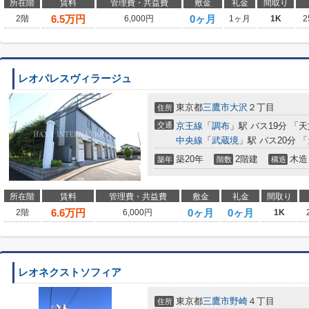
所在階
賃料
管理費・共益費
敷金
礼金
間取り
6.5
万円
0ヶ月
2階
6,000円
1ヶ月
1K
2
レオパレスヴィラージュ
東京都
三鷹市
大沢
２丁目
住所
交通
京王線
「
調布
」駅 バス19分 「
中央線
「
武蔵境
」駅 バス20分 
築20年
2階建
木造
築年
階数
構造
所在階
賃料
管理費・共益費
敷金
礼金
間取り
6.6
万円
0ヶ月
0ヶ月
2階
6,000円
1K
レオネクストソフィア
東京都
三鷹市
野崎
４丁目
住所