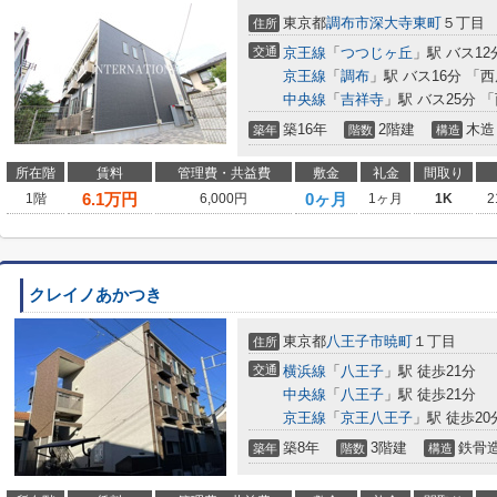
東京都
調布市
深大寺東町
５丁目
住所
交通
京王線
「
つつじヶ丘
」駅 バス12
京王線
「
調布
」駅 バス16分 「
中央線
「
吉祥寺
」駅 バス25分 
築16年
2階建
木造
築年
階数
構造
所在階
賃料
管理費・共益費
敷金
礼金
間取り
6.1
万円
0ヶ月
1階
6,000円
1ヶ月
1K
2
クレイノあかつき
東京都
八王子市
暁町
１丁目
住所
交通
横浜線
「
八王子
」駅 徒歩21分
中央線
「
八王子
」駅 徒歩21分
京王線
「
京王八王子
」駅 徒歩20
築8年
3階建
鉄骨
築年
階数
構造