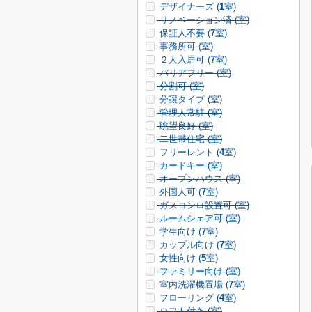
デザイナーズ (
1
室)
リノベーション済 (
室)
保証人不要 (
7
室)
事務所可 (
室)
２人入居可 (
7
室)
バリアフリー (
室)
分割可 (
室)
分譲タイプ (
室)
管理人常駐 (
室)
眺望良好 (
室)
二世帯住宅 (
室)
フリーレント (
4
室)
カードキー (
室)
オープンハウス (
室)
外国人可 (
7
室)
ガスコンロ設置可 (
室)
ルームシェア可 (
室)
学生向け (
7
室)
カップル向け (
7
室)
女性向け (
5
室)
ファミリー向け (
室)
室内洗濯機置場 (
7
室)
フローリング (
4
室)
ロフト付き (
室)