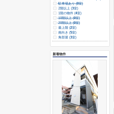
駐車場あり (
0
室)
2階以上 (
3
室)
1階の物件 (
4
室)
10階以上 (
0
室)
20階以上 (
0
室)
最上階 (
2
室)
南向き (
5
室)
角部屋 (
3
室)
新着物件