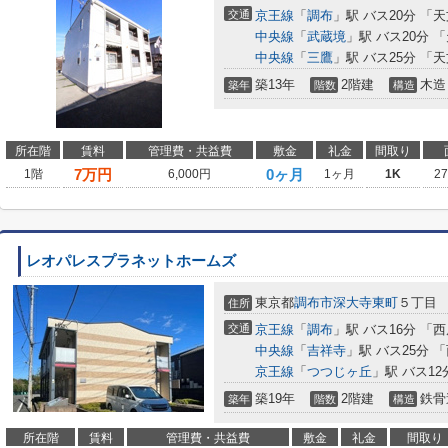
交通
京王線
「
調布
」駅 バス20分 「
中央線
「
武蔵境
」駅 バス20分 
中央線
「
三鷹
」駅 バス25分 「
築13年
2階建
木造
築年
階数
構造
所在階
賃料
管理費・共益費
敷金
礼金
間取り
7
万円
0ヶ月
1階
6,000円
1ヶ月
1K
2
レオパレスプラネットホームズ
東京都
調布市
深大寺東町
５丁目
住所
交通
京王線
「
調布
」駅 バス16分 「
中央線
「
吉祥寺
」駅 バス25分 
京王線
「
つつじヶ丘
」駅 バス12
築19年
2階建
鉄骨
築年
階数
構造
所在階
賃料
管理費・共益費
敷金
礼金
間取り