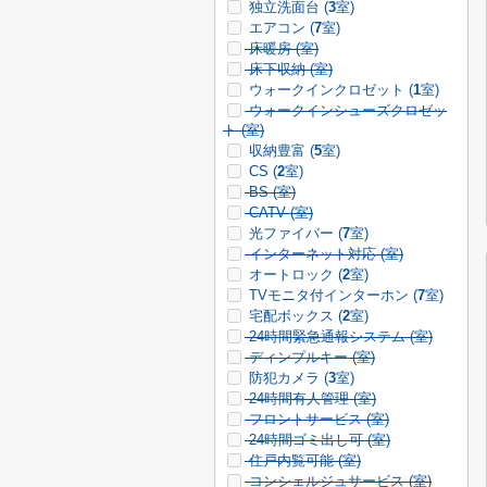
独立洗面台 (
3
室)
エアコン (
7
室)
床暖房 (
室)
床下収納 (
室)
ウォークインクロゼット (
1
室)
ウォークインシューズクロゼッ
ト (
室)
収納豊富 (
5
室)
CS (
2
室)
BS (
室)
CATV (
室)
光ファイバー (
7
室)
インターネット対応 (
室)
オートロック (
2
室)
TVモニタ付インターホン (
7
室)
宅配ボックス (
2
室)
24時間緊急通報システム (
室)
ディンプルキー (
室)
防犯カメラ (
3
室)
24時間有人管理 (
室)
フロントサービス (
室)
24時間ゴミ出し可 (
室)
住戸内覧可能 (
室)
コンシェルジュサービス (
室)