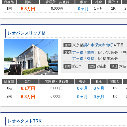
所在階
賃料
管理費・共益費
敷金
礼金
間取り
5.8
万円
0ヶ月
1階
8,000円
1ヶ月
1K
2
レオパレスリッチＭ
東京都
調布市
深大寺南町
４丁目
住所
交通
京王線
「
調布
」駅 バス16分 「
京王線
「
柴崎
」駅 徒歩26分
築17年
2階建
木造
築年
階数
構造
所在階
賃料
管理費・共益費
敷金
礼金
間取り
6.1
万円
0ヶ月
0ヶ月
1階
6,000円
1K
6.8
万円
0ヶ月
0ヶ月
2階
6,000円
1K
レオネクストTRK