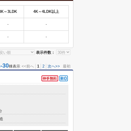
3K～3LDK
4K～4LDK以上
-
-
-
-
表示件数：
30
棟表示
<<前へ
1
2
次へ>>
最初
分
造