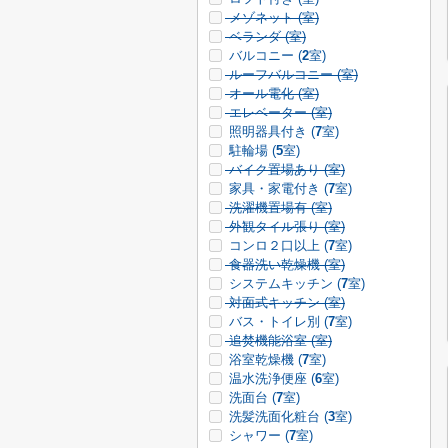
メゾネット (
室)
ベランダ (
室)
バルコニー (
2
室)
ルーフバルコニー (
室)
オール電化 (
室)
エレベーター (
室)
照明器具付き (
7
室)
駐輪場 (
5
室)
バイク置場あり (
室)
家具・家電付き (
7
室)
洗濯機置場有 (
室)
外観タイル張り (
室)
コンロ２口以上 (
7
室)
食器洗い乾燥機 (
室)
システムキッチン (
7
室)
対面式キッチン (
室)
バス・トイレ別 (
7
室)
追焚機能浴室 (
室)
浴室乾燥機 (
7
室)
温水洗浄便座 (
6
室)
洗面台 (
7
室)
洗髪洗面化粧台 (
3
室)
シャワー (
7
室)