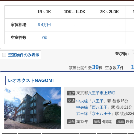
1R～1K
1DK～1LDK
2K～2LDK
家賃相場
6.4万円
-
-
空室件数
7室
-
-
並び順：
空室物件のみ表示
39
7
1-
該当公開件数
棟 空き数
件
レオネクストNAGOMI
東京都
八王子市
上野町
住所
交通
中央線
「
八王子
」駅 徒歩15分
中央線
「
西八王子
」駅 徒歩21分
京王線
「
京王八王子
」駅 徒歩22
築13年
4階建
鉄骨
築年
階数
構造