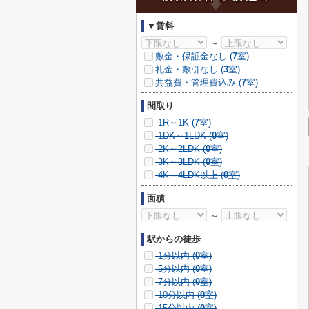
▼賃料
～
敷金・保証金なし (
7
室)
礼金・敷引なし (
3
室)
共益費・管理費込み (
7
室)
間取り
1R～1K (
7
室)
1DK～1LDK (
0
室)
2K～2LDK (
0
室)
3K～3LDK (
0
室)
4K～4LDK以上 (
0
室)
面積
～
駅からの徒歩
1分以内 (
0
室)
5分以内 (
0
室)
7分以内 (
0
室)
10分以内 (
0
室)
15分以内 (
0
室)