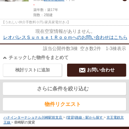
-
築年数：築17年
階数：2階建
【うれしい仲介手数料０円♪家具家電付き♪】
現在空室情報がありません。
レオパレスＳｕｎｓｅｔＲｏｏｍへのお問い合わせはこちら
該当公開件数
3
棟 空き数
2
件
1-3
棟表示
チェックした物件をまとめて
検討リストに追加
お問い合わせ
さらに条件を絞り込む
物件リクエスト
ハナインターナショナル川崎駅前支店
>
(賃貸)路線・駅から探す
>
京王電鉄京
王線
>
柴崎駅の賃貸