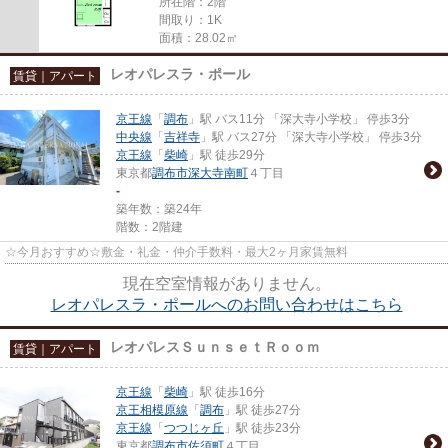
所在階：2階
間取り：1K
面積：28.02㎡
レオパレスラ・ポール
賃貸｜アパート
京王線
「
調布
」駅 バス11分 「深大寺小学校」 停歩3分
中央線
「
吉祥寺
」駅 バス27分 「深大寺小学校」 停歩3分
京王線
「
柴崎
」駅 徒歩29分
東京都
調布市
深大寺南町
４丁目
-
築年数：築24年
階数：2階建
☆今月おすすめ☆敷金・礼金・仲介手数料・最大2ヶ月家賃無料
現在空室情報がありません。
レオパレスラ・ポールへのお問い合わせはこちら
レオパレスＳｕｎｓｅｔＲｏｏｍ
賃貸｜アパート
京王線
「
柴崎
」駅 徒歩16分
京王相模原線
「
調布
」駅 徒歩27分
京王線
「
つつじヶ丘
」駅 徒歩23分
東京都
調布市
佐須町
４丁目