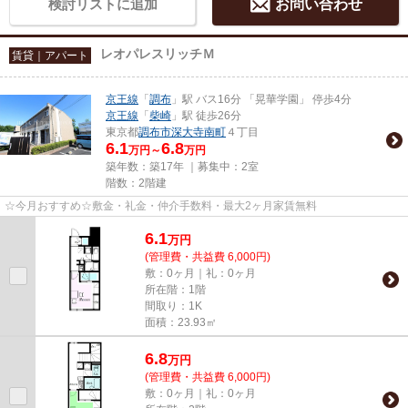
検討リストに追加
お問い合わせ
レオパレスリッチＭ
賃貸｜アパート
京王線
「
調布
」駅 バス16分 「晃華学園」 停歩4分
京王線
「
柴崎
」駅 徒歩26分
東京都
調布市
深大寺南町
４丁目
6.1
6.8
万円～
万円
築年数：築17年 ｜募集中：
2室
階数：2階建
☆今月おすすめ☆敷金・礼金・仲介手数料・最大2ヶ月家賃無料
6.1
万
円
(管理費・共益費 6,000円)
敷：0ヶ月｜礼：0ヶ月
所在階：1階
間取り：1K
面積：23.93㎡
6.8
万
円
(管理費・共益費 6,000円)
敷：0ヶ月｜礼：0ヶ月