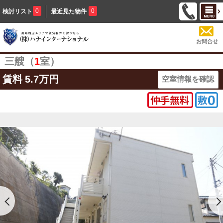
0
0
検討リスト
最近見た物件
お問合せ
三艘（
1
室）
賃料
5.7万円
空室情報を確認