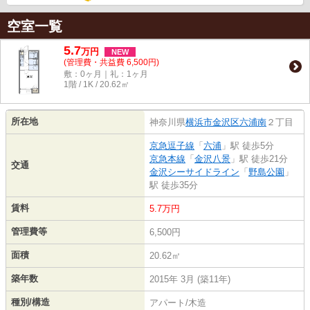
空室一覧
5.7
万
円
NEW
(管理費・共益費 6,500円)
敷：0ヶ月｜礼：1ヶ月
1階 / 1K / 20.62㎡
所在地
神奈川県
横浜市金沢区
六浦南
２丁目
京急逗子線
「
六浦
」駅 徒歩5分
京急本線
「
金沢八景
」駅 徒歩21分
交通
金沢シーサイドライン
「
野島公園
」
駅 徒歩35分
賃料
5.7万円
管理費等
6,500円
面積
20.62㎡
築年数
2015年 3月 (築11年)
種別/構造
アパート/木造