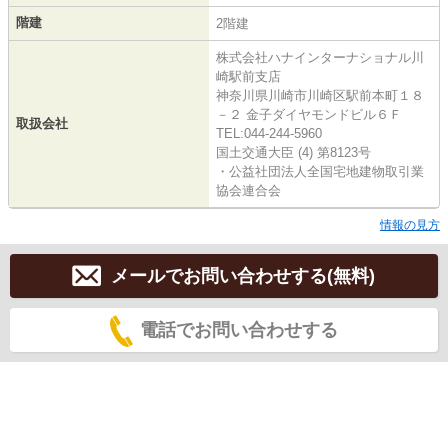
階建
2階建
株式会社ハナインターナショナル川
崎駅前支店
神奈川県川崎市川崎区駅前本町１８
－２ 金子ダイヤモンドビル６Ｆ
取扱会社
TEL:044-244-5960
国土交通大臣 (4) 第8123号
・公益社団法人全国宅地建物取引業
協会連合会
情報の見方
メールでお問い合わせする(無料)
電話でお問い合わせする