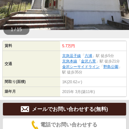
1 / 15
賃料
5.7万円
京急逗子線
「
六浦
」駅 徒歩5分
京急本線
「
金沢八景
」駅 徒歩21分
交通
金沢シーサイドライン
「
野島公園
」
駅 徒歩35分
間取り(面積)
1K(20.62㎡)
築年月
2015年 3月(築11年)
メールでお問い合わせする(無料)
電話でお問い合わせする