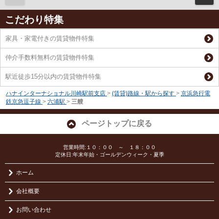
こだわり特集
家具・家電付きの賃貸物件特集
仲介手数料無料の賃貸物件特集
駅近徒歩15分以内の賃貸物件特集
ハナインターナショナル川崎駅前支店
>
(賃貸)路線・駅から探す
>
京浜急行電
鉄京急逗子線
>
六浦駅
>
三艘
ページトップに戻る
営業時間:１０：００ ～ １８：００
定休日:年末年始・ゴールデンウィーク・夏季
ホーム
会社概要
お問い合わせ