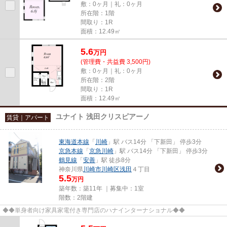
敷：0ヶ月｜礼：0ヶ月
所在階：1階
間取り：1R
面積：12.49㎡
5.6
万
円
(管理費・共益費 3,500円)
敷：0ヶ月｜礼：0ヶ月
所在階：2階
間取り：1R
面積：12.49㎡
ユナイト 浅田クリスピアーノ
賃貸｜アパート
東海道本線
「
川崎
」駅 バス14分 「下新田」 停歩3分
京急本線
「
京急川崎
」駅 バス14分 「下新田」 停歩3分
鶴見線
「
安善
」駅 徒歩8分
神奈川県
川崎市川崎区
浅田
４丁目
5.5
万円
築年数：築11年 ｜募集中：
1室
階数：2階建
◆◆単身者向け家具家電付き専門店のハナインターナショナル◆◆