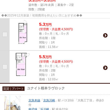
万円～
万円
築年数：築1年未満 ｜募集中：
2室
階数：2階建
◆◆2025年12月新築！初期費用を抑えたい方におすすめ◆◆
5.3
万
円
(管理費・共益費 4,500円)
敷：0ヶ月｜礼：0ヶ月
所在階：1階
間取り：1R
面積：11.56㎡
5.5
万
円
(管理費・共益費 4,500円)
敷：0ヶ月｜礼：0ヶ月
所在階：2階
間取り：1R
面積：12.03㎡
ユナイト桜本ラヴロック
賃貸｜アパート
京急本線
「
京急川崎
」駅 バス10分 「大島三丁目」 停歩3
分
南武線
「
浜川崎
」駅 徒歩22分