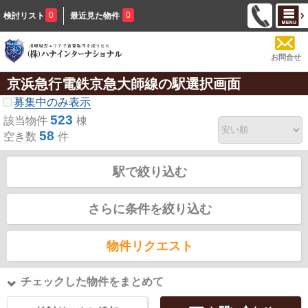
0
0
検討リスト
最近見た物件
お問合せ
京浜急行電鉄京急大師線の駅選択画面
募集中のみ表示
523
該当物件
棟
58
空き数
件
駅で絞り込む
さらに条件を絞り込む
物件リクエスト
チェックした物件をまとめて