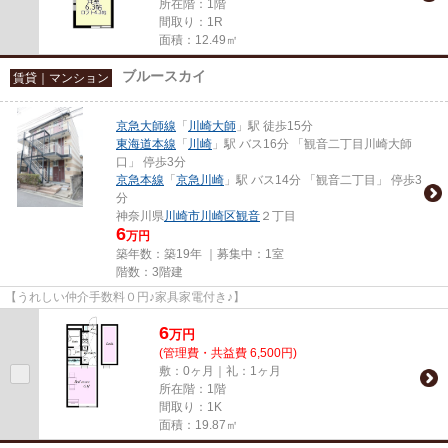
所在階：1階
間取り：1R
面積：12.49㎡
ブルースカイ
賃貸｜マンション
京急大師線
「
川崎大師
」駅 徒歩15分
東海道本線
「
川崎
」駅 バス16分 「観音二丁目川崎大師
口」 停歩3分
京急本線
「
京急川崎
」駅 バス14分 「観音二丁目」 停歩3
分
神奈川県
川崎市川崎区
観音
２丁目
6
万円
築年数：築19年 ｜募集中：
1室
階数：3階建
【うれしい仲介手数料０円♪家具家電付き♪】
6
万
円
(管理費・共益費 6,500円)
敷：0ヶ月｜礼：1ヶ月
所在階：1階
間取り：1K
面積：19.87㎡