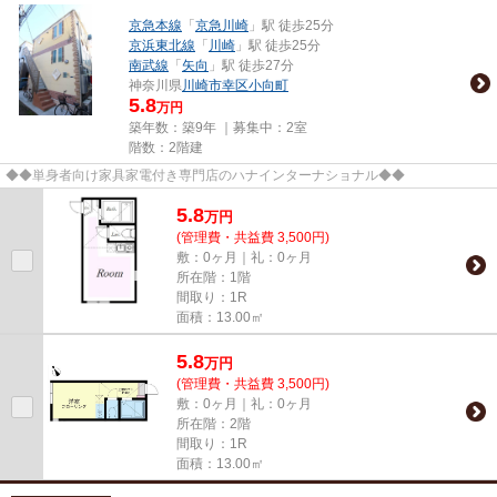
京急本線
「
京急川崎
」駅 徒歩25分
京浜東北線
「
川崎
」駅 徒歩25分
南武線
「
矢向
」駅 徒歩27分
神奈川県
川崎市幸区
小向町
5.8
万円
築年数：築9年 ｜募集中：
2室
階数：2階建
◆◆単身者向け家具家電付き専門店のハナインターナショナル◆◆
5.8
万
円
(管理費・共益費 3,500円)
敷：0ヶ月｜礼：0ヶ月
所在階：1階
間取り：1R
面積：13.00㎡
5.8
万
円
(管理費・共益費 3,500円)
敷：0ヶ月｜礼：0ヶ月
所在階：2階
間取り：1R
面積：13.00㎡