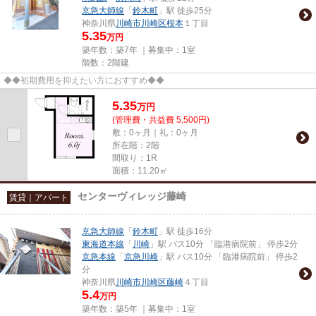
京急大師線
「
鈴木町
」駅 徒歩25分
神奈川県
川崎市川崎区
桜本
１丁目
5.35
万円
築年数：築7年 ｜募集中：
1室
階数：2階建
◆◆初期費用を抑えたい方におすすめ◆◆
5.35
万
円
(管理費・共益費 5,500円)
敷：0ヶ月｜礼：0ヶ月
所在階：2階
間取り：1R
面積：11.20㎡
センターヴィレッジ藤崎
賃貸｜アパート
京急大師線
「
鈴木町
」駅 徒歩16分
東海道本線
「
川崎
」駅 バス10分 「臨港病院前」 停歩2分
京急本線
「
京急川崎
」駅 バス10分 「臨港病院前」 停歩2
分
神奈川県
川崎市川崎区
藤崎
４丁目
5.4
万円
築年数：築5年 ｜募集中：
1室