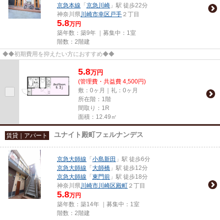
京急本線
「
京急川崎
」駅 徒歩22分
神奈川県
川崎市幸区
戸手
２丁目
5.8
万円
築年数：築9年 ｜募集中：
1室
階数：2階建
◆◆初期費用を抑えたい方におすすめ◆◆
5.8
万
円
(管理費・共益費 4,500円)
敷：0ヶ月｜礼：0ヶ月
所在階：1階
間取り：1R
面積：12.49㎡
ユナイト殿町フェルナンデス
賃貸｜アパート
京急大師線
「
小島新田
」駅 徒歩6分
京急大師線
「
大師橋
」駅 徒歩12分
京急大師線
「
東門前
」駅 徒歩18分
神奈川県
川崎市川崎区
殿町
２丁目
5.8
万円
築年数：築14年 ｜募集中：
1室
階数：2階建