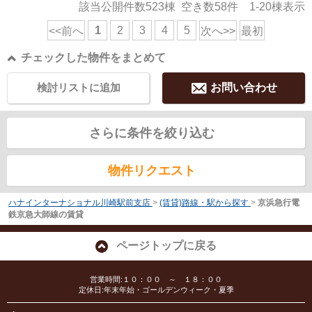
該当公開件数
523
棟 空き数
58
件
1-20
棟表示
1
2
3
4
5
<<前へ
次へ>>
最初
チェックした物件をまとめて
検討リストに追加
お問い合わせ
さらに条件を絞り込む
物件リクエスト
ハナインターナショナル川崎駅前支店
>
(賃貸)路線・駅から探す
>
京浜急行電
鉄京急大師線の賃貸
ページトップに戻る
営業時間:１０：００ ～ １８：００
定休日:年末年始・ゴールデンウィーク・夏季