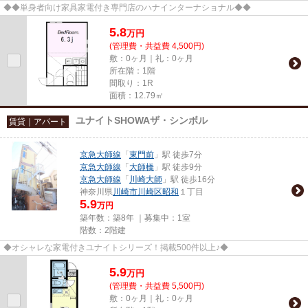
◆◆単身者向け家具家電付き専門店のハナインターナショナル◆◆
5.8
万
円
(管理費・共益費 4,500円)
敷：0ヶ月｜礼：0ヶ月
所在階：1階
間取り：1R
面積：12.79㎡
ユナイトSHOWAザ・シンボル
賃貸｜アパート
京急大師線
「
東門前
」駅 徒歩7分
京急大師線
「
大師橋
」駅 徒歩9分
京急大師線
「
川崎大師
」駅 徒歩16分
神奈川県
川崎市川崎区
昭和
１丁目
5.9
万円
築年数：築8年 ｜募集中：
1室
階数：2階建
◆オシャレな家電付きユナイトシリーズ！掲載500件以上♪◆
5.9
万
円
(管理費・共益費 5,500円)
敷：0ヶ月｜礼：0ヶ月