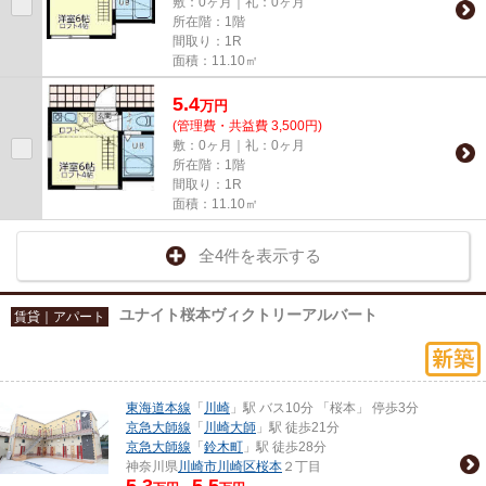
敷：0ヶ月｜礼：0ヶ月
所在階：1階
間取り：1R
面積：11.10㎡
5.4
万
円
(管理費・共益費 3,500円)
敷：0ヶ月｜礼：0ヶ月
所在階：1階
間取り：1R
面積：11.10㎡
全4件を表示する
ユナイト桜本ヴィクトリーアルバート
賃貸｜アパート
東海道本線
「
川崎
」駅 バス10分 「桜本」 停歩3分
京急大師線
「
川崎大師
」駅 徒歩21分
京急大師線
「
鈴木町
」駅 徒歩28分
神奈川県
川崎市川崎区
桜本
２丁目
5.3
5.5