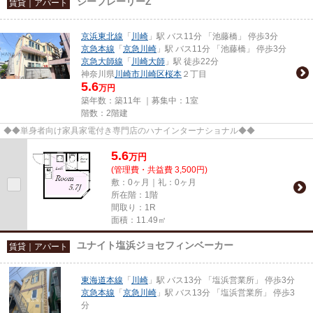
シープレーリーZ
賃貸｜アパート
京浜東北線
「
川崎
」駅 バス11分 「池藤橋」 停歩3分
京急本線
「
京急川崎
」駅 バス11分 「池藤橋」 停歩3分
京急大師線
「
川崎大師
」駅 徒歩22分
神奈川県
川崎市川崎区
桜本
２丁目
5.6
万円
築年数：築11年 ｜募集中：
1室
階数：2階建
◆◆単身者向け家具家電付き専門店のハナインターナショナル◆◆
5.6
万
円
(管理費・共益費 3,500円)
敷：0ヶ月｜礼：0ヶ月
所在階：1階
間取り：1R
面積：11.49㎡
ユナイト塩浜ジョセフィンベーカー
賃貸｜アパート
東海道本線
「
川崎
」駅 バス13分 「塩浜営業所」 停歩3分
京急本線
「
京急川崎
」駅 バス13分 「塩浜営業所」 停歩3
分