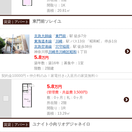
間取り：1K
面積：20.81㎡
東門前ソレイユ
賃貸｜アパート
京急大師線
「
東門前
」駅 徒歩7分
東海道本線
「
川崎
」駅 バス13分 「昭和町」 停歩1分
京急空港線
「
穴守稲荷
」駅 徒歩38分
神奈川県
川崎市川崎区
昭和
１丁目
5.8
万円
築年数：築16年 ｜募集中：
1室
階数：2階建
契約金10000円＋仲介料のみ！家電付き♪入居月の家賃無料☆
5.8
万
円
(管理費・共益費 3,500円)
敷：0ヶ月｜礼：0ヶ月
所在階：2階
間取り：1R
面積：13.29㎡
ユナイト小向リオデジャネイロ
賃貸｜アパート