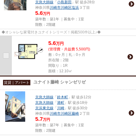
京急大師線
「
小島新田
」駅 徒歩28分
神奈川県
川崎市川崎区
塩浜
３丁目
5.6
万円
築年数：築1年 ｜募集中：
1室
階数：2階建
◆オシャレな家電付きユナイトシリーズ！掲載500件以上♪◆
5.6
万
円
(管理費・共益費 5,500円)
敷：0ヶ月｜礼：0ヶ月
所在階：2階
間取り：1R
面積：12.10㎡
ユナイト藤崎 シャンゼリゼ
賃貸｜アパート
京急大師線
「
鈴木町
」駅 徒歩12分
京急大師線
「
港町
」駅 徒歩18分
京浜東北線
「
川崎
」駅 徒歩30分
神奈川県
川崎市川崎区
藤崎
２丁目
5.7
万円
築年数：築7年 ｜募集中：
1室
階数：2階建