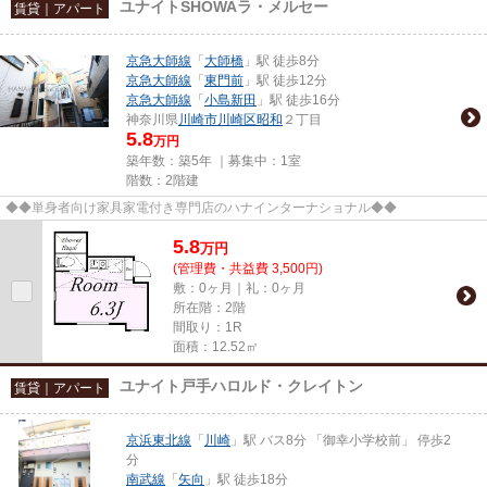
ユナイトSHOWAラ・メルセー
賃貸｜アパート
京急大師線
「
大師橋
」駅 徒歩8分
京急大師線
「
東門前
」駅 徒歩12分
京急大師線
「
小島新田
」駅 徒歩16分
神奈川県
川崎市川崎区
昭和
２丁目
5.8
万円
築年数：築5年 ｜募集中：
1室
階数：2階建
◆◆単身者向け家具家電付き専門店のハナインターナショナル◆◆
5.8
万
円
(管理費・共益費 3,500円)
敷：0ヶ月｜礼：0ヶ月
所在階：2階
間取り：1R
面積：12.52㎡
ユナイト戸手ハロルド・クレイトン
賃貸｜アパート
京浜東北線
「
川崎
」駅 バス8分 「御幸小学校前」 停歩2
分
南武線
「
矢向
」駅 徒歩18分