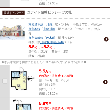
面積：12.35㎡
ユナイト藤崎ビッシーガの杜
賃貸｜アパート
東海道本線
「
川崎
」駅 バス8分 「中島２丁目」 停歩1分
京急本線
「
京急川崎
」駅 バス8分 「中島２丁目」 停歩1
分
京急大師線
「
鈴木町
」駅 徒歩13分
神奈川県
川崎市川崎区
藤崎
２丁目
5.5
5.8
万円～
万円
築年数：築1年 ｜募集中：
2室
階数：2階建
◆家具家電付き物件に特化した不動産会社です♪諸条件相談OK◆
5.5
万
円
(管理費・共益費 4,000円)
敷：0ヶ月｜礼：0ヶ月
所在階：1階
間取り：1R
面積：11.20㎡
5.8
万
円
(管理費・共益費 4,500円)