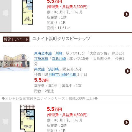
5.5
万
円
(管理費・共益費 3,500円)
敷：0ヶ月｜礼：0ヶ月
所在階：1階
間取り：1R
面積：11.61㎡
ユナイト浜町クリスピーナッツ
賃貸｜アパート
東海道本線
「
川崎
」駅 バス15分 「大島四ツ角」 停歩1分
京急本線
「
京急川崎
」駅 バス15分 「大島四ツ角」 停歩1
分
南武線
「
浜川崎
」駅 徒歩15分
神奈川県
川崎市川崎区
浜町
３丁目
5.5
万円
築年数：築1年 ｜募集中：
1室
階数：2階建
◆オシャレな家電付きユナイトシリーズ！掲載500件以上♪◆
5.5
万
円
(管理費・共益費 4,500円)
敷：0ヶ月｜礼：0ヶ月
所在階：2階
間取り：1R