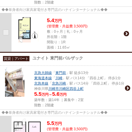
階数：2階建
◆◆単身者向け家具家電付き専門店のハナインターナショナル◆◆
5.4
万
円
(管理費・共益費 3,500円)
敷：0ヶ月｜礼：0ヶ月
所在階：1階
間取り：1R
面積：11.65㎡
ユナイト 東門前バルザック
賃貸｜アパート
京急大師線
「
東門前
」駅 徒歩13分
東海道本線
「
川崎
」駅 バス14分 「四谷上町」 停歩1分
京急本線
「
京急川崎
」駅 バス14分 「四谷上町」 停歩1分
神奈川県
川崎市川崎区
四谷上町
5.5
5.6
万円～
万円
築年数：築14年 ｜募集中：
2室
階数：2階建
◆◆単身者向け家具家電付き専門店のハナインターナショナル◆◆
5.5
万
円
(管理費・共益費 3,500円)