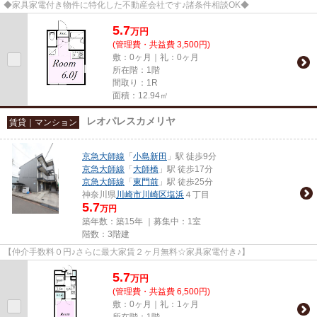
◆家具家電付き物件に特化した不動産会社です♪諸条件相談OK◆
5.7
万
円
(管理費・共益費 3,500円)
敷：0ヶ月｜礼：0ヶ月
所在階：1階
間取り：1R
面積：12.94㎡
レオパレスカメリヤ
賃貸｜マンション
京急大師線
「
小島新田
」駅 徒歩9分
京急大師線
「
大師橋
」駅 徒歩17分
京急大師線
「
東門前
」駅 徒歩25分
神奈川県
川崎市川崎区
塩浜
４丁目
5.7
万円
築年数：築15年 ｜募集中：
1室
階数：3階建
【仲介手数料０円♪さらに最大家賃２ヶ月無料☆家具家電付き♪】
5.7
万
円
(管理費・共益費 6,500円)
敷：0ヶ月｜礼：1ヶ月
所在階：1階