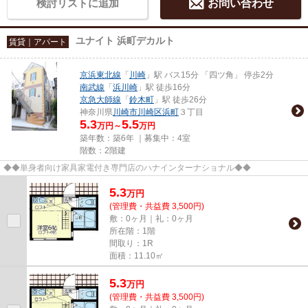
検討リストに追加
お問い合わせ
ユナイト 浜町デカルト
賃貸｜アパート
京浜東北線
「
川崎
」駅 バス15分 「四ツ角」 停歩2分
南武線
「
浜川崎
」駅 徒歩16分
京急大師線
「
鈴木町
」駅 徒歩26分
神奈川県
川崎市川崎区
浜町
３丁目
5.3
5.5
万円～
万円
築年数：築6年 ｜募集中：
4室
階数：2階建
◆◆単身者向け家具家電付き専門店のハナインターナショナル◆◆
5.3
万
円
(管理費・共益費 3,500円)
敷：0ヶ月｜礼：0ヶ月
所在階：1階
間取り：1R
面積：11.10㎡
5.3
万
円
(管理費・共益費 3,500円)