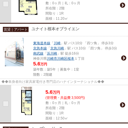
敷：0ヶ月｜礼：0ヶ月
所在階：2階
間取り：1R
面積：11.20㎡
ユナイト桜本オブライエン
賃貸｜アパート
東海道本線
「
川崎
」駅 バス10分 「四ツ角」 停歩3分
京急本線
「
京急川崎
」駅 バス10分 「四ツ角」 停歩3分
南武線
「
浜川崎
」駅 徒歩16分
神奈川県
川崎市川崎区
桜本
１丁目
5.6
万円
築年数：築5年 ｜募集中：
1室
階数：2階建
◆◆単身者向け家具家電付き専門店のハナインターナショナル◆◆
5.6
万
円
(管理費・共益費 3,500円)
敷：0ヶ月｜礼：0ヶ月
所在階：2階
間取り：1R
面積：12.50㎡