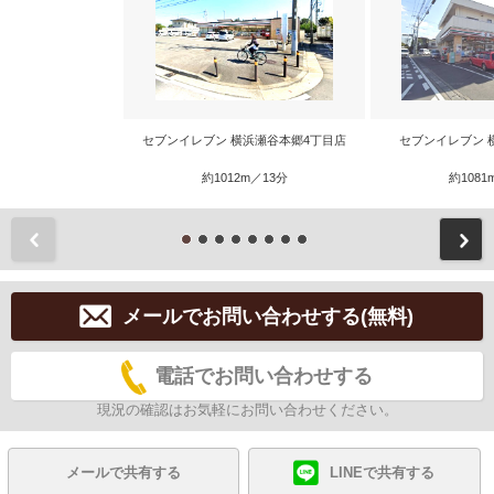
セブンイレブン 横浜瀬谷本郷4丁目店
セブンイレブン 
約1012m／13分
約1081
前
メールでお問い合わせする(無料)
電話でお問い合わせする
現況の確認はお気軽にお問い合わせください。
メールで共有する
LINEで共有する