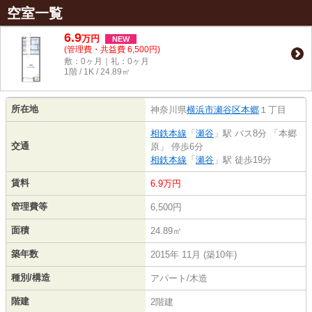
空室一覧
6.9
万
円
NEW
(管理費・共益費 6,500円)
敷：0ヶ月｜礼：0ヶ月
1階 / 1K / 24.89㎡
所在地
神奈川県
横浜市瀬谷区
本郷
１丁目
相鉄本線
「
瀬谷
」駅 バス8分 「本郷
交通
原」 停歩6分
相鉄本線
「
瀬谷
」駅 徒歩19分
賃料
6.9万円
管理費等
6,500円
面積
24.89㎡
築年数
2015年 11月 (築10年)
種別/構造
アパート/木造
階建
2階建