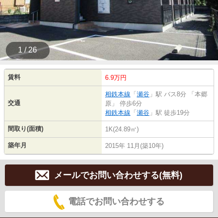
1 / 26
賃料
6.9万円
相鉄本線
「
瀬谷
」駅 バス8分 「本郷
交通
原」 停歩6分
相鉄本線
「
瀬谷
」駅 徒歩19分
間取り(面積)
1K(24.89㎡)
築年月
2015年 11月(築10年)
メールでお問い合わせする(無料)
電話でお問い合わせする