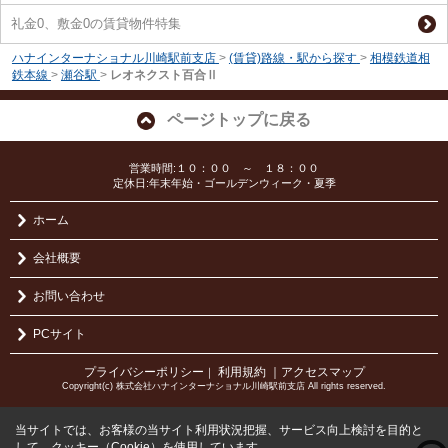
礼金0、敷金0の賃貸物件特集
ハナインターナショナル川崎駅前支店
>
(賃貸)路線・駅から探す
>
相模鉄道相
鉄本線
>
瀬谷駅
>
レオネクスト百合Ⅱ
ページトップに戻る
営業時間:１０：００ ～ １８：００
定休日:年末年始・ゴールデンウィーク・夏季
ホーム
会社概要
お問い合わせ
PCサイト
プライバシーポリシー
利用規約
｜アクセスマップ
｜
Copyright(c) 株式会社ハナインターナショナル川崎駅前支店 All rights reserved.
当サイトでは、お客様の当サイト利用状況把握、サービス向上検討を目的と
して、クッキー（Cookie）を使用しています。