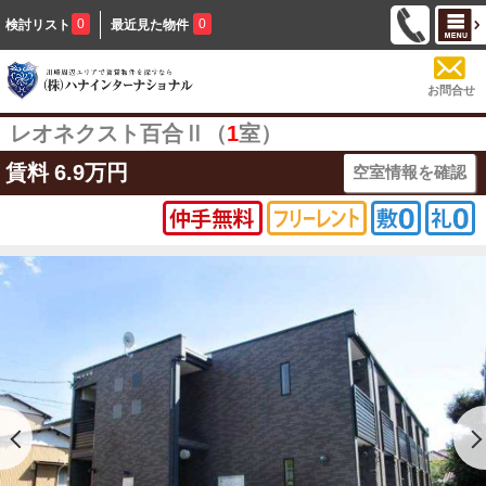
0
0
検討リスト
最近見た物件
お問合せ
レオネクスト百合Ⅱ（
1
室）
賃料
6.9万円
空室情報を確認