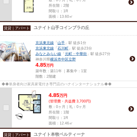
所在階：2階
間取り：1R
面積：13.60㎡
ユナイト山手コインブラの丘
賃貸｜アパート
京浜東北線
「
山手
」駅 徒歩1分
京浜東北線
「
石川町
」駅 徒歩23分
みなとみらい線
「
元町・中華街
」駅 徒歩27分
神奈川県
横浜市中区
立野
4.85
万円
築年数：築11年 ｜募集中：
1室
階数：2階建
◆◆単身者向け家具家電付き専門店のハナインターナショナル◆◆
4.85
万
円
(管理費・共益費 3,700円)
敷：0ヶ月｜礼：0ヶ月
所在階：1階
間取り：1R
面積：12.46㎡
ユナイト本牧ベルティーナ
賃貸｜アパート