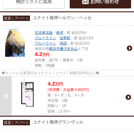
検討リストに追加
お問い合わせ
ユナイト根岸ヘルマン・ヘッセ
賃貸｜アパート
京浜東北線
「
根岸
」駅 徒歩20分
ブルーライン
「
吉野町
」駅 徒歩23分
ブルーライン
「
蒔田
」駅 徒歩23分
神奈川県
横浜市磯子区
丸山
１丁目
4.2
万円
築年数：築7年 ｜募集中：
1室
階数：2階建
◆オシャレな家電付きユナイトシリーズ！掲載500件以上♪◆
4.2
万
円
(管理費・共益費 4,600円)
敷：0ヶ月｜礼：0ヶ月
所在階：1階
間取り：1R
面積：12.50㎡
ユナイト根岸グランヴィル
賃貸｜アパート