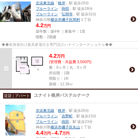
京浜東北線
「
根岸
」駅 徒歩20分
ブルーライン
「
蒔田
」駅 徒歩28分
ブルーライン
「
弘明寺
」駅 徒歩32分
神奈川県
横浜市磯子区
岡村
３丁目
4.2
万円
築年数：築4年 ｜募集中：
1室
階数：2階建
◆◆単身者向け家具家電付き専門店のハナインターナショナル◆◆
4.2
万
円
(管理費・共益費 3,500円)
敷：0ヶ月｜礼：0ヶ月
所在階：1階
間取り：1R
面積：12.38㎡
ユナイト根岸パステルナーク
賃貸｜アパート
京浜東北線
「
根岸
」駅 徒歩20分
ブルーライン
「
吉野町
」駅 徒歩23分
ブルーライン
「
蒔田
」駅 徒歩23分
神奈川県
横浜市磯子区
丸山
１丁目
4.4
4.7
万円～
万円