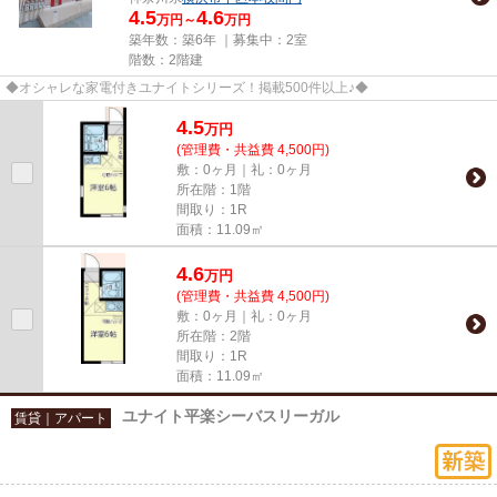
4.5
4.6
万円～
万円
築年数：築6年 ｜募集中：
2室
階数：2階建
◆オシャレな家電付きユナイトシリーズ！掲載500件以上♪◆
4.5
万
円
(管理費・共益費 4,500円)
敷：0ヶ月｜礼：0ヶ月
所在階：1階
間取り：1R
面積：11.09㎡
4.6
万
円
(管理費・共益費 4,500円)
敷：0ヶ月｜礼：0ヶ月
所在階：2階
間取り：1R
面積：11.09㎡
ユナイト平楽シーバスリーガル
賃貸｜アパート