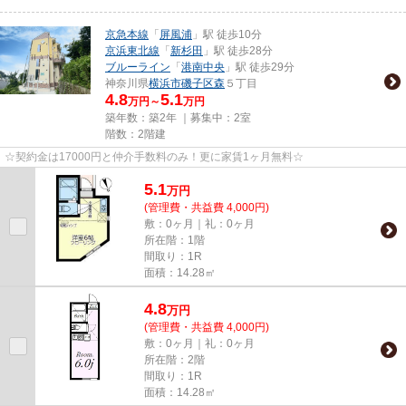
京急本線
「
屏風浦
」駅 徒歩10分
京浜東北線
「
新杉田
」駅 徒歩28分
ブルーライン
「
港南中央
」駅 徒歩29分
神奈川県
横浜市磯子区
森
５丁目
4.8
5.1
万円～
万円
築年数：築2年 ｜募集中：
2室
階数：2階建
☆契約金は17000円と仲介手数料のみ！更に家賃1ヶ月無料☆
5.1
万
円
(管理費・共益費 4,000円)
敷：0ヶ月｜礼：0ヶ月
所在階：1階
間取り：1R
面積：14.28㎡
4.8
万
円
(管理費・共益費 4,000円)
敷：0ヶ月｜礼：0ヶ月
所在階：2階
間取り：1R
面積：14.28㎡