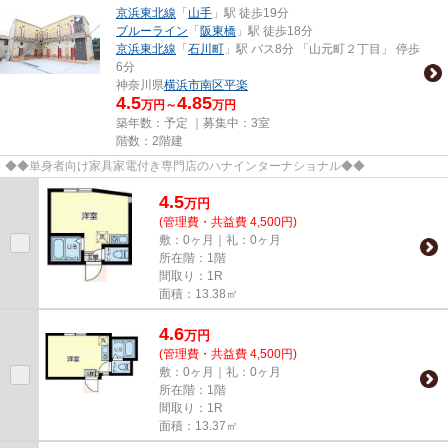
京浜東北線
「
山手
」駅 徒歩19分
ブルーライン
「
阪東橋
」駅 徒歩18分
京浜東北線
「
石川町
」駅 バス8分 「山元町２丁目」 停歩
6分
神奈川県
横浜市南区
平楽
4.5
4.85
万円～
万円
築年数：予定 ｜募集中：
3室
階数：2階建
◆◆単身者向け家具家電付き専門店のハナインターナショナル◆◆
4.5
万
円
(管理費・共益費 4,500円)
敷：0ヶ月｜礼：0ヶ月
所在階：1階
間取り：1R
面積：13.38㎡
4.6
万
円
(管理費・共益費 4,500円)
敷：0ヶ月｜礼：0ヶ月
所在階：1階
間取り：1R
面積：13.37㎡