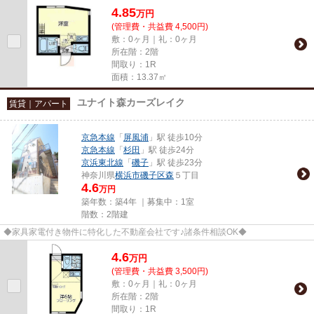
4.85
万
円
(管理費・共益費 4,500円)
敷：0ヶ月｜礼：0ヶ月
所在階：2階
間取り：1R
面積：13.37㎡
ユナイト森カーズレイク
賃貸｜アパート
京急本線
「
屏風浦
」駅 徒歩10分
京急本線
「
杉田
」駅 徒歩24分
京浜東北線
「
磯子
」駅 徒歩23分
神奈川県
横浜市磯子区
森
５丁目
4.6
万円
築年数：築4年 ｜募集中：
1室
階数：2階建
◆家具家電付き物件に特化した不動産会社です♪諸条件相談OK◆
4.6
万
円
(管理費・共益費 3,500円)
敷：0ヶ月｜礼：0ヶ月
所在階：2階
間取り：1R