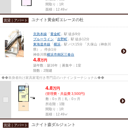
間取り：1R
面積：12.49㎡
ユナイト黄金町エレーヌの杜
賃貸｜アパート
京急本線
「
黄金町
」駅 徒歩9分
ブルーライン
「
吉野町
」駅 徒歩12分
東海道本線
「
横浜
」駅 バス15分 「久保山（神奈川
県）」 停歩1分
神奈川県
横浜市南区
三春台
4.8
万円
築年数：築16年 ｜募集中：
1室
階数：2階建
◆◆単身者向け家具家電付き専門店のハナインターナショナル◆◆
4.8
万
円
(管理費・共益費 3,500円)
敷：0ヶ月｜礼：0ヶ月
所在階：1階
間取り：1R
面積：12.49㎡
ユナイト森ダルジェント
賃貸｜アパート