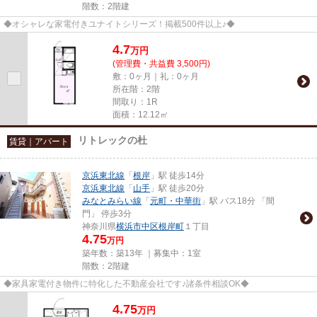
階数：2階建
◆オシャレな家電付きユナイトシリーズ！掲載500件以上♪◆
4.7
万
円
(管理費・共益費 3,500円)
敷：0ヶ月｜礼：0ヶ月
所在階：2階
間取り：1R
面積：12.12㎡
リトレックの杜
賃貸｜アパート
京浜東北線
「
根岸
」駅 徒歩14分
京浜東北線
「
山手
」駅 徒歩20分
みなとみらい線
「
元町・中華街
」駅 バス18分 「間
門」 停歩3分
神奈川県
横浜市中区
根岸町
１丁目
4.75
万円
築年数：築13年 ｜募集中：
1室
階数：2階建
◆家具家電付き物件に特化した不動産会社です♪諸条件相談OK◆
4.75
万
円