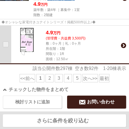
4.9
万円
築年数：築4年 ｜募集中：
1室
階数：2階建
◆オシャレな家電付きユナイトシリーズ！掲載500件以上♪◆
4.9
万
円
(管理費・共益費 3,500円)
敷：0ヶ月｜礼：0ヶ月
所在階：1階
間取り：1R
面積：12.50㎡
該当公開件数
297
棟 空き数
92
件
1-20
棟表示
1
2
3
4
5
<<前へ
次へ>>
最初
チェックした物件をまとめて
検討リストに追加
お問い合わせ
さらに条件を絞り込む