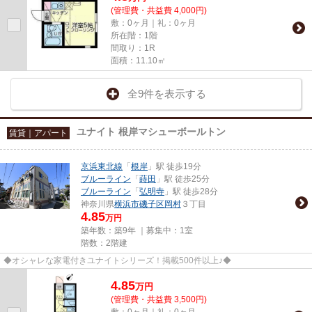
(管理費・共益費 4,000円)
敷：0ヶ月｜礼：0ヶ月
所在階：1階
間取り：1R
面積：11.10㎡
全9件を表示する
ユナイト 根岸マシューボールトン
賃貸｜アパート
京浜東北線
「
根岸
」駅 徒歩19分
ブルーライン
「
蒔田
」駅 徒歩25分
ブルーライン
「
弘明寺
」駅 徒歩28分
神奈川県
横浜市磯子区
岡村
３丁目
4.85
万円
築年数：築9年 ｜募集中：
1室
階数：2階建
◆オシャレな家電付きユナイトシリーズ！掲載500件以上♪◆
4.85
万
円
(管理費・共益費 3,500円)
敷：0ヶ月｜礼：0ヶ月