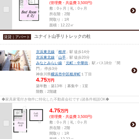
(管理費・共益費 3,500円)
敷：0ヶ月｜礼：0ヶ月
所在階：2階
間取り：1R
面積：12.22㎡
ユナイト山手リトレックの杜
賃貸｜アパート
京浜東北線
「
根岸
」駅 徒歩14分
京浜東北線
「
山手
」駅 徒歩20分
みなとみらい線
「
元町・中華街
」駅 バス18分 「間
門」 停歩3分
神奈川県
横浜市中区
根岸町
１丁目
4.75
万円
築年数：築13年 ｜募集中：
1室
階数：2階建
◆家具家電付き物件に特化した不動産会社です♪諸条件相談OK◆
4.75
万
円
(管理費・共益費 3,500円)
敷：0ヶ月｜礼：0ヶ月
所在階：2階
間取り：1R
面積：12.22㎡