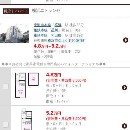
横浜エトランゼ
賃貸｜アパート
東海道本線
「
横浜
」駅 徒歩22分
相鉄本線
「
星川
」駅 徒歩10分
相鉄本線
「
和田町
」駅 徒歩19分
神奈川県
横浜市保土ケ谷区
鎌谷町
4.8
5.2
万円～
万円
築年数：築9年 ｜募集中：
2室
階数：2階建
◆◆単身者向け家具家電付き専門店のハナインターナショナル◆◆
4.8
万
円
(管理費・共益費 3,500円)
敷：0ヶ月｜礼：0ヶ月
所在階：1階
間取り：1R
面積：12.49㎡
5.2
万
円
(管理費・共益費 3,500円)
敷：0ヶ月｜礼：0ヶ月
所在階：2階