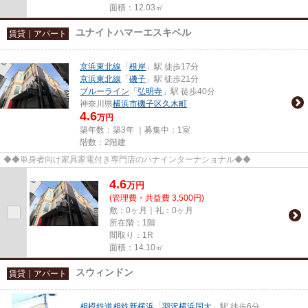
面積：12.03㎡
ユナイトハマーエスキベル
賃貸｜アパート
京浜東北線
「
根岸
」駅 徒歩17分
京浜東北線
「
磯子
」駅 徒歩21分
ブルーライン
「
弘明寺
」駅 徒歩40分
神奈川県
横浜市磯子区
久木町
4.6
万円
築年数：築3年 ｜募集中：
1室
階数：2階建
◆◆単身者向け家具家電付き専門店のハナインターナショナル◆◆
4.6
万
円
(管理費・共益費 3,500円)
敷：0ヶ月｜礼：0ヶ月
所在階：1階
間取り：1R
面積：14.10㎡
スウィンドン
賃貸｜アパート
相模鉄道相鉄新横浜
「
羽沢横浜国大
」駅 徒歩6分