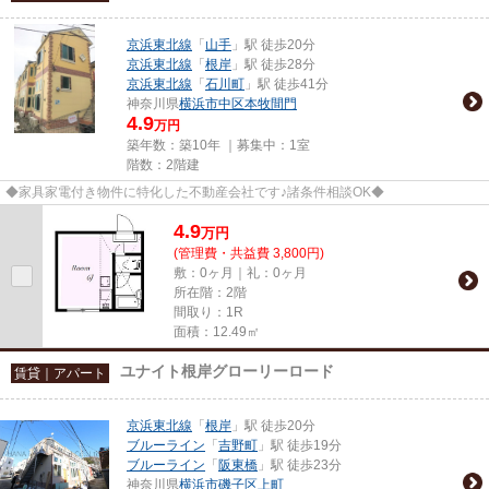
京浜東北線
「
山手
」駅 徒歩20分
京浜東北線
「
根岸
」駅 徒歩28分
京浜東北線
「
石川町
」駅 徒歩41分
神奈川県
横浜市中区
本牧間門
4.9
万円
築年数：築10年 ｜募集中：
1室
階数：2階建
◆家具家電付き物件に特化した不動産会社です♪諸条件相談OK◆
4.9
万
円
(管理費・共益費 3,800円)
敷：0ヶ月｜礼：0ヶ月
所在階：2階
間取り：1R
面積：12.49㎡
ユナイト根岸グローリーロード
賃貸｜アパート
京浜東北線
「
根岸
」駅 徒歩20分
ブルーライン
「
吉野町
」駅 徒歩19分
ブルーライン
「
阪東橋
」駅 徒歩23分
神奈川県
横浜市磯子区
上町