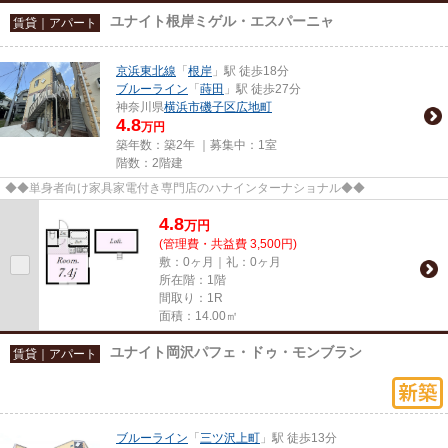
ユナイト根岸ミゲル・エスパーニャ
賃貸｜アパート
京浜東北線
「
根岸
」駅 徒歩18分
ブルーライン
「
蒔田
」駅 徒歩27分
神奈川県
横浜市磯子区
広地町
4.8
万円
築年数：築2年 ｜募集中：
1室
階数：2階建
◆◆単身者向け家具家電付き専門店のハナインターナショナル◆◆
4.8
万
円
(管理費・共益費 3,500円)
敷：0ヶ月｜礼：0ヶ月
所在階：1階
間取り：1R
面積：14.00㎡
ユナイト岡沢パフェ・ドゥ・モンブラン
賃貸｜アパート
ブルーライン
「
三ツ沢上町
」駅 徒歩13分