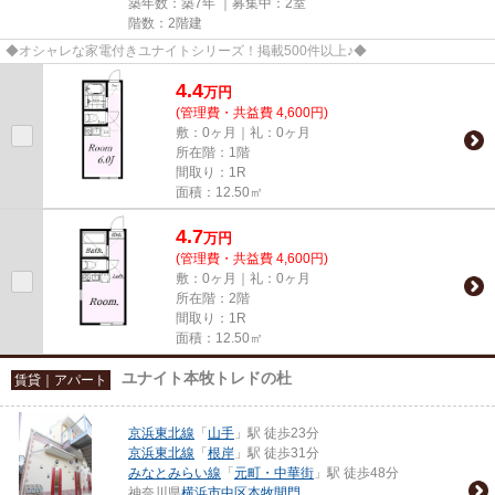
築年数：築7年 ｜募集中：
2室
階数：2階建
◆オシャレな家電付きユナイトシリーズ！掲載500件以上♪◆
4.4
万
円
(管理費・共益費 4,600円)
敷：0ヶ月｜礼：0ヶ月
所在階：1階
間取り：1R
面積：12.50㎡
4.7
万
円
(管理費・共益費 4,600円)
敷：0ヶ月｜礼：0ヶ月
所在階：2階
間取り：1R
面積：12.50㎡
ユナイト本牧トレドの杜
賃貸｜アパート
京浜東北線
「
山手
」駅 徒歩23分
京浜東北線
「
根岸
」駅 徒歩31分
みなとみらい線
「
元町・中華街
」駅 徒歩48分
神奈川県
横浜市中区
本牧間門