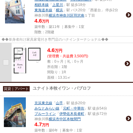
相鉄本線
「
上星川
」駅 徒歩18分
東海道本線
「
横浜
」駅 バス20分 「西釜台」 停歩2分
神奈川県
横浜市神奈川区
羽沢南
１丁目
4.6
万円
築年数：築11年 ｜募集中：
1室
階数：2階建
◆◆単身者向け家具家電付き専門店のハナインターナショナル◆◆
4.6
万
円
(管理費・共益費 3,500円)
敷：0ヶ月｜礼：0ヶ月
所在階：1階
間取り：1R
面積：13.31㎡
ユナイト本牧イワン・パブロフ
賃貸｜アパート
京浜東北線
「
山手
」駅 徒歩20分
みなとみらい線
「
元町・中華街
」駅 徒歩54分
ブルーライン
「
伊勢佐木長者町
」駅 徒歩72分
神奈川県
横浜市中区
本牧間門
4.7
万円
築年数：築6年 ｜募集中：
1室