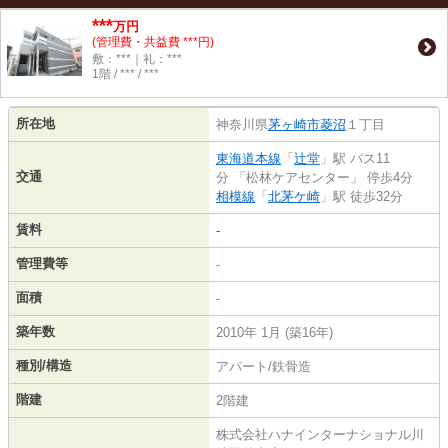
***
万円
(管理費・共益費 ***円)
敷：***｜礼：***
1階 / *** / ***
所在地
神奈川県
茅ヶ崎市
菱沼
１丁目
東海道本線
「
辻堂
」駅 バス11
交通
分 「松林ケアセンター」 停歩4分
相模線
「
北茅ケ崎
」駅 徒歩32分
賃料
-
管理費等
-
面積
-
築年数
2010年 1月 (築16年)
種別/構造
アパート/鉄骨造
階建
2階建
株式会社ハナインターナショナル川