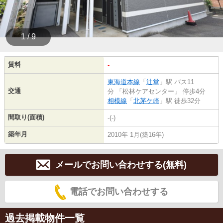
1 / 9
賃料
-
東海道本線
「
辻堂
」駅 バス11
交通
分 「松林ケアセンター」 停歩4分
相模線
「
北茅ケ崎
」駅 徒歩32分
間取り(面積)
-(-)
築年月
2010年 1月(築16年)
メールでお問い合わせする(無料)
電話でお問い合わせする
過去掲載物件一覧