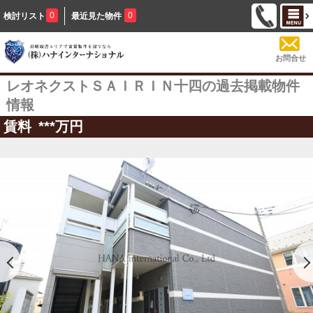
0
0
検討リスト
最近見た物件
お問合せ
レオネクストＳＡＩＲＩＮ十四の過去掲載物件
情報
賃料
***
万円