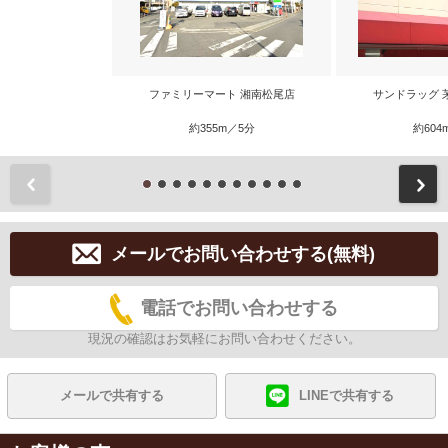
ファミリーマート 湘南松尾店
サンドラッグ 
約355m／5分
約604
前
メールでお問い合わせする(無料)
電話でお問い合わせする
現況の確認はお気軽にお問い合わせください。
メールで共有する
LINEで共有する