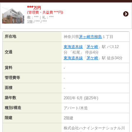
***
万円
(管理費・共益費 ***円)
敷：***｜礼：***
1階 / *** / ***
所在地
神奈川県
茅ヶ崎市
柳島
１丁目
東海道本線
「
茅ケ崎
」駅 バス12
交通
分 「松尾」 停歩4分
東海道本線
「
茅ケ崎
」駅 徒歩34分
賃料
-
管理費等
-
面積
-
築年数
2001年 6月 (築25年)
種別/構造
アパート/木造
階建
2階建
株式会社ハナインターナショナル川