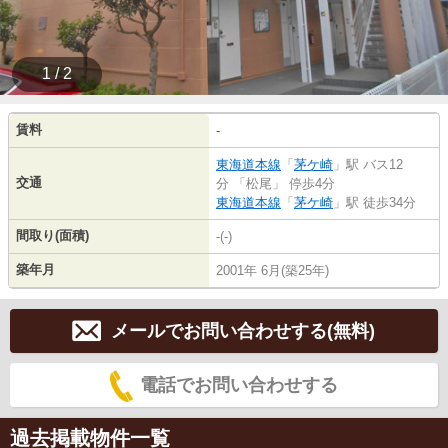
1 / 2
賃料
-
東海道本線
「
茅ケ崎
」駅 バス12
交通
分 「松尾」 停歩4分
東海道本線
「
茅ケ崎
」駅 徒歩34分
間取り(面積)
-(-)
築年月
2001年 6月(築25年)
メールでお問い合わせする(無料)
電話でお問い合わせする
過去掲載物件一覧