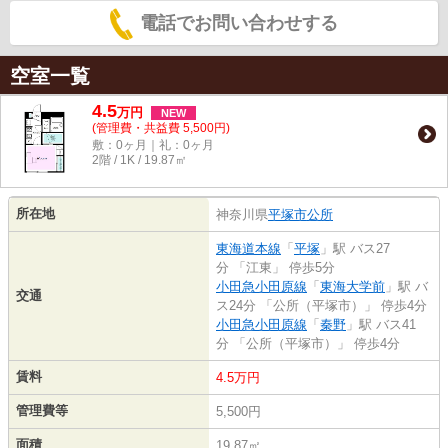
電話でお問い合わせする
空室一覧
4.5
万
円
NEW
(管理費・共益費 5,500円)
敷：0ヶ月｜礼：0ヶ月
2階 / 1K / 19.87㎡
所在地
神奈川県
平塚市
公所
東海道本線
「
平塚
」駅 バス27
分 「江東」 停歩5分
小田急小田原線
「
東海大学前
」駅 バ
交通
ス24分 「公所（平塚市）」 停歩4分
小田急小田原線
「
秦野
」駅 バス41
分 「公所（平塚市）」 停歩4分
賃料
4.5万円
管理費等
5,500円
面積
19.87㎡