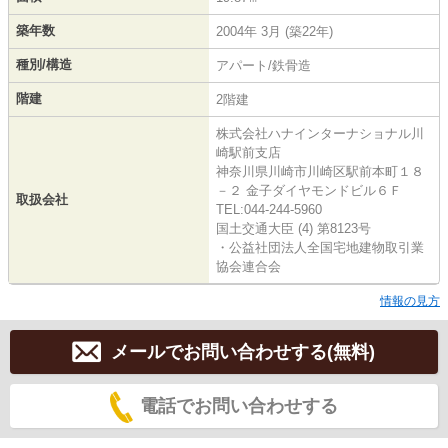
築年数
2004年 3月 (築22年)
種別/構造
アパート/鉄骨造
階建
2階建
株式会社ハナインターナショナル川
崎駅前支店
神奈川県川崎市川崎区駅前本町１８
－２ 金子ダイヤモンドビル６Ｆ
取扱会社
TEL:044-244-5960
国土交通大臣 (4) 第8123号
・公益社団法人全国宅地建物取引業
協会連合会
情報の見方
メールでお問い合わせする(無料)
電話でお問い合わせする