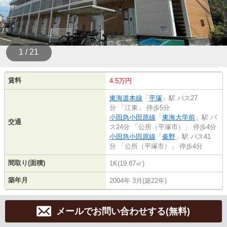
1 / 21
賃料
4.5万円
東海道本線
「
平塚
」駅 バス27
分 「江東」 停歩5分
小田急小田原線
「
東海大学前
」駅 バ
交通
ス24分 「公所（平塚市）」 停歩4分
小田急小田原線
「
秦野
」駅 バス41
分 「公所（平塚市）」 停歩4分
間取り(面積)
1K(19.87㎡)
築年月
2004年 3月(築22年)
メールでお問い合わせする(無料)