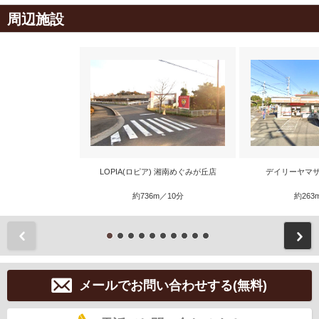
周辺施設
LOPIA(ロピア) 湘南めぐみが丘店
デイリーヤマザ
約736m／10分
約263
前
メールでお問い合わせする(無料)