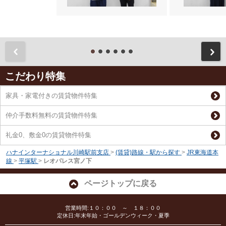
前
こだわり特集
家具・家電付きの賃貸物件特集
仲介手数料無料の賃貸物件特集
礼金0、敷金0の賃貸物件特集
ハナインターナショナル川崎駅前支店
>
(賃貸)路線・駅から探す
>
JR東海道本
線
>
平塚駅
>
レオパレス宮ノ下
ページトップに戻る
営業時間:１０：００ ～ １８：００
定休日:年末年始・ゴールデンウィーク・夏季