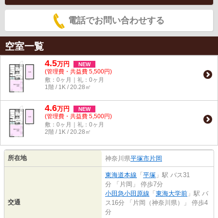
電話でお問い合わせする
空室一覧
4.5
万
円
NEW
(管理費・共益費 5,500円)
敷：0ヶ月｜礼：0ヶ月
1階 / 1K / 20.28㎡
4.6
万
円
NEW
(管理費・共益費 5,500円)
敷：0ヶ月｜礼：0ヶ月
2階 / 1K / 20.28㎡
所在地
神奈川県
平塚市
片岡
東海道本線
「
平塚
」駅 バス31
分 「片岡」 停歩7分
小田急小田原線
「
東海大学前
」駅 バ
交通
ス16分 「片岡（神奈川県）」 停歩4
分