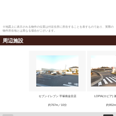
※地図上に表示される物件の位置は付近住所に所在することを表すものであり、実際の
物件所在地とは異なる場合がございます。
周辺施設
セブンイレブン 平塚南金目店
LOPIA(ロピア
約767m／10分
約952