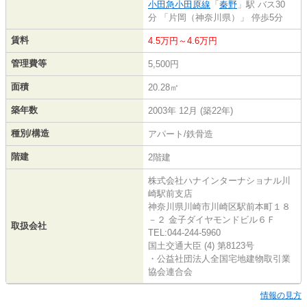
小田急小田原線
「
秦野
」駅 バス30
分 「片岡（神奈川県）」 停歩5分
賃料
4.5万円～4.6万円
管理費等
5,500円
面積
20.28㎡
築年数
2003年 12月 (築22年)
種別/構造
アパート/鉄骨造
階建
2階建
株式会社ハナインターナショナル川
崎駅前支店
神奈川県川崎市川崎区駅前本町１８
－２ 金子ダイヤモンドビル６Ｆ
取扱会社
TEL:044-244-5960
国土交通大臣 (4) 第8123号
・公益社団法人全国宅地建物取引業
協会連合会
情報の見方