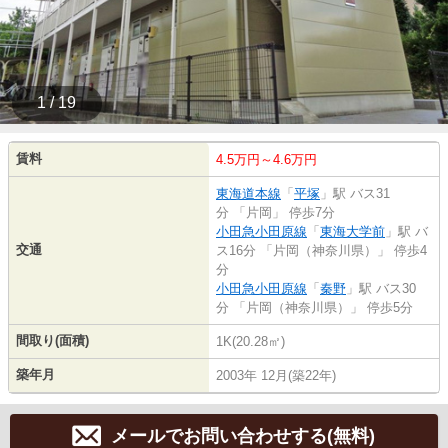
1 / 19
賃料
4.5万円～4.6万円
東海道本線
「
平塚
」駅 バス31
分 「片岡」 停歩7分
小田急小田原線
「
東海大学前
」駅 バ
交通
ス16分 「片岡（神奈川県）」 停歩4
分
小田急小田原線
「
秦野
」駅 バス30
分 「片岡（神奈川県）」 停歩5分
間取り(面積)
1K(20.28㎡)
築年月
2003年 12月(築22年)
メールでお問い合わせする(無料)