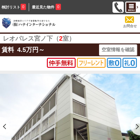
0
0
検討リスト
最近見た物件
お問合せ
レオパレス宮ノ下（
2
室）
賃料
4.5
万円～
空室情報を確認