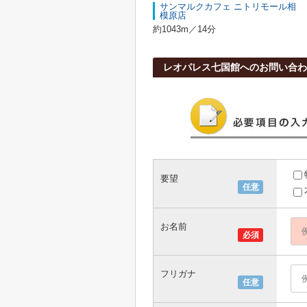
サンマルクカフェ ニトリモール相
模原店
約1043m／14分
レオパレス七国館へのお問い合わ
要望
任意
お名前
必須
フリガナ
任意