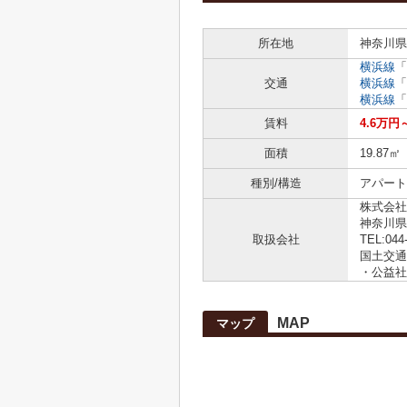
所在地
神奈川県
横浜線
「
交通
横浜線
「
横浜線
「
賃料
4.6万円
面積
19.87㎡
種別/構造
アパート 
株式会社
神奈川県
取扱会社
TEL:044
国土交通大
・公益社
MAP
マップ