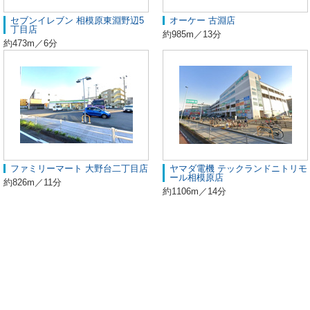
セブンイレブン 相模原東淵野辺5
オーケー 古淵店
丁目店
約985m／13分
約473m／6分
ファミリーマート 大野台二丁目店
ヤマダ電機 テックランドニトリモ
ール相模原店
約826m／11分
約1106m／14分