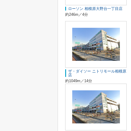
ローソン 相模原大野台一丁目店
約246m／4分
ザ・ダイソー ニトリモール相模原
店
約1049m／14分