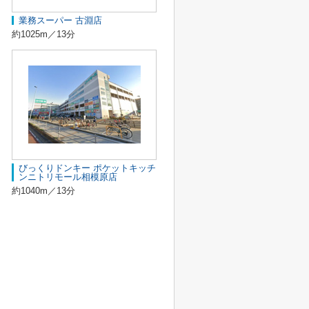
業務スーパー 古淵店
約1025m／13分
びっくりドンキー ポケットキッチ
ンニトリモール相模原店
約1040m／13分