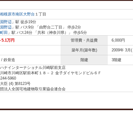
相模原市南区
大野台
１丁目
淵野辺
」駅 徒歩19分
淵野辺
」駅 バス9分 「由野台二丁目」 停歩2分
町田
」駅 バス24分 「共和（神奈川県）」 停歩5分
～5.1万円
管理費・共益費
6,000円
築年月(築年数)
2009年 3月(
/ 鉄骨造
階建
3階建
ハナインターナショナル川崎駅前支店
川崎市川崎区駅前本町１８－２ 金子ダイヤモンドビル６Ｆ
-244-5960
臣 (4) 第8123号
団法人全国宅地建物取引業協会連合会