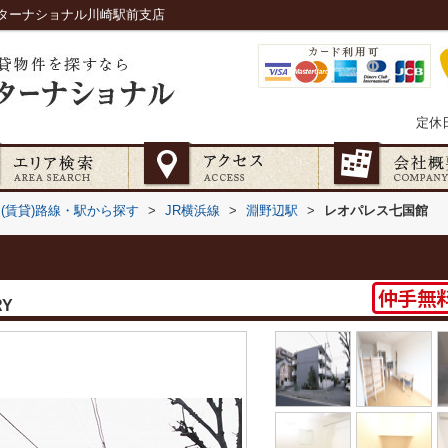
ターナショナル川崎駅前支店
定休
(賃貸)路線・駅から探す
>
JR横浜線
>
淵野辺駅
>
レオパレス七国館
RY