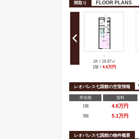
FLOOR PLANS
間取り
-
1K / 19.87㎡
1階 /
4.6万円
レオパレス七国館の空室情報
所在階
賃料
4.6万円
1階
5.1万円
3階
レオパレス七国館の物件概要