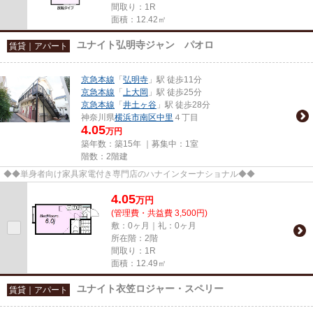
間取り：1R
面積：12.42㎡
ユナイト弘明寺ジャン パオロ
賃貸｜アパート
京急本線
「
弘明寺
」駅 徒歩11分
京急本線
「
上大岡
」駅 徒歩25分
京急本線
「
井土ヶ谷
」駅 徒歩28分
神奈川県
横浜市南区
中里
４丁目
4.05
万円
築年数：築15年 ｜募集中：
1室
階数：2階建
◆◆単身者向け家具家電付き専門店のハナインターナショナル◆◆
4.05
万
円
(管理費・共益費 3,500円)
敷：0ヶ月｜礼：0ヶ月
所在階：2階
間取り：1R
面積：12.49㎡
ユナイト衣笠ロジャー・スペリー
賃貸｜アパート