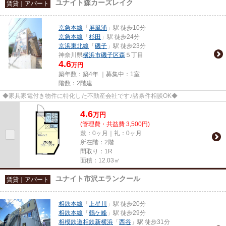
ユナイト森カーズレイク
賃貸｜アパート
京急本線
「
屏風浦
」駅 徒歩10分
京急本線
「
杉田
」駅 徒歩24分
京浜東北線
「
磯子
」駅 徒歩23分
神奈川県
横浜市磯子区
森
５丁目
4.6
万円
築年数：築4年 ｜募集中：
1室
階数：2階建
◆家具家電付き物件に特化した不動産会社です♪諸条件相談OK◆
4.6
万
円
(管理費・共益費 3,500円)
敷：0ヶ月｜礼：0ヶ月
所在階：2階
間取り：1R
面積：12.03㎡
ユナイト市沢エランクール
賃貸｜アパート
相鉄本線
「
上星川
」駅 徒歩20分
相鉄本線
「
鶴ケ峰
」駅 徒歩29分
相模鉄道相鉄新横浜
「
西谷
」駅 徒歩31分