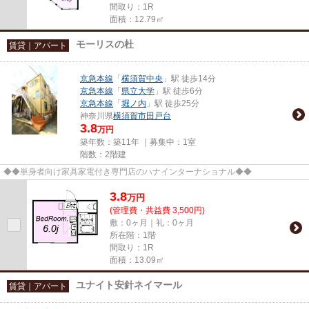
間取り：1R
面積：12.79㎡
モーリスの杜
賃貸｜アパート
京急本線
「
横須賀中央
」駅 徒歩14分
京急本線
「
県立大学
」駅 徒歩6分
京急本線
「
堀ノ内
」駅 徒歩25分
神奈川県
横須賀市
田戸台
3.8
万円
築年数：築11年 ｜募集中：
1室
階数：2階建
◆◆単身者向け家具家電付き専門店のハナインターナショナル◆◆
3.8
万
円
(管理費・共益費 3,500円)
敷：0ヶ月｜礼：0ヶ月
所在階：1階
間取り：1R
面積：13.09㎡
ユナイト安針ネイマール
賃貸｜アパート