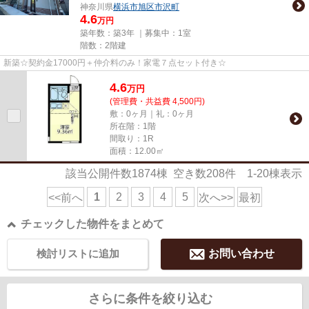
神奈川県
横浜市旭区
市沢町
4.6
万円
築年数：築3年 ｜募集中：
1室
階数：2階建
新築☆契約金17000円＋仲介料のみ！家電７点セット付き☆
4.6
万
円
(管理費・共益費 4,500円)
敷：0ヶ月｜礼：0ヶ月
所在階：1階
間取り：1R
面積：12.00㎡
該当公開件数
1874
棟 空き数
208
件
1-20
棟表示
1
2
3
4
5
<<前へ
次へ>>
最初
チェックした物件をまとめて
検討リストに追加
お問い合わせ
さらに条件を絞り込む