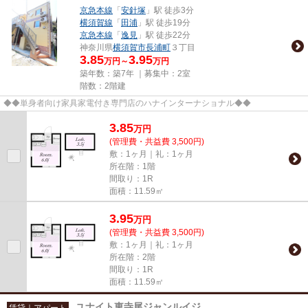
京急本線
「
安針塚
」駅 徒歩3分
横須賀線
「
田浦
」駅 徒歩19分
京急本線
「
逸見
」駅 徒歩22分
神奈川県
横須賀市
長浦町
３丁目
3.85
3.95
万円～
万円
築年数：築7年 ｜募集中：
2室
階数：2階建
◆◆単身者向け家具家電付き専門店のハナインターナショナル◆◆
3.85
万
円
(管理費・共益費 3,500円)
敷：1ヶ月｜礼：1ヶ月
所在階：1階
間取り：1R
面積：11.59㎡
3.95
万
円
(管理費・共益費 3,500円)
敷：1ヶ月｜礼：1ヶ月
所在階：2階
間取り：1R
面積：11.59㎡
ユナイト東寺尾ジャンルイジ
賃貸｜アパート