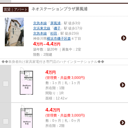
ネオステーションプラザ屏風浦
賃貸｜アパート
京急本線
「
屏風浦
」駅 徒歩3分
京浜東北線
「
磯子
」駅 徒歩17分
京急本線
「
杉田
」駅 徒歩23分
神奈川県
横浜市磯子区
森
４丁目
4
4.4
万円～
万円
築年数：築20年 ｜募集中：
2室
階数：2階建
◆◆単身者向け家具家電付き専門店のハナインターナショナル◆◆
4
万
円
(管理費・共益費 3,000円)
敷：1ヶ月｜礼：1ヶ月
所在階：1階
間取り：1R
面積：12.42㎡
4.4
万
円
(管理費・共益費 3,000円)
敷：0ヶ月｜礼：0ヶ月
所在階：2階