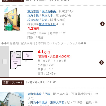
京急本線
「
横須賀中央
」駅 徒歩14分
京急本線
「
県立大学
」駅 徒歩14分
横須賀線
「
衣笠
」駅 徒歩28分
神奈川県
横須賀市
上町
４丁目
4.1
万円
築年数：築7年 ｜募集中：
1室
階数：2階建
◆◆単身者向け家具家電付き専門店のハナインターナショナル◆◆
4.1
万
円
(管理費・共益費 4,000円)
敷：0ヶ月｜礼：0ヶ月
所在階：2階
間取り：1R
面積：12.49㎡
レオパレスＣＲＥＷ
賃貸｜アパート
東海道本線
「
平塚
」駅 バス21分 「平塚養護学校前」 停
歩7分
小田急小田原線
「
東海大学前
」駅 バス19分 「飯島（平