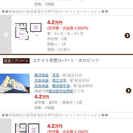
階数：2階建
◆◆単身者向け家具家電付き専門店のハナインターナショナル◆◆
4.2
万
円
(管理費・共益費 3,500円)
敷：0ヶ月｜礼：0ヶ月
所在階：1階
間取り：1R
面積：12.38㎡
ユナイト衣笠ロバート・ホロビッツ
賃貸｜アパート
横須賀線
「
衣笠
」駅 徒歩11分
京急本線
「
県立大学
」駅 徒歩22分
京急本線
「
横須賀中央
」駅 徒歩30分
神奈川県
横須賀市
佐野町
５丁目
4.2
万円
築年数：築8年 ｜募集中：
1室
階数：2階建
◆◆単身者向け家具家電付き専門店のハナインターナショナル◆◆
4.2
万
円
(管理費・共益費 3,700円)