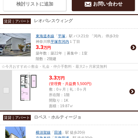
検討リストに追加
お問い合わせ
レオパレスウィング
賃貸｜アパート
東海道本線
「
平塚
」駅 バス21分 「河内」 停歩3分
神奈川県
平塚市
河内
１丁目
3.3
万円
築年数：築22年 ｜募集中：
1室
階数：2階建
☆今月おすすめ☆敷金・礼金・仲介手数料・最大2ヶ月家賃無料
3.3
万
円
(管理費・共益費 5,500円)
敷：0ヶ月｜礼：0ヶ月
所在階：1階
間取り：1K
面積：19.87㎡
ロペス・ホルティージョ
賃貸｜アパート
横須賀線
「
田浦
」駅 徒歩20分
京急本線
「
京急田浦
」駅 徒歩30分