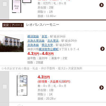
敷：0万円｜礼：0ヶ月
所在階：2階
間取り：1R
面積：11.83㎡
レオパレスハーモニー
賃貸｜アパート
横須賀線
「
衣笠
」駅 徒歩14分
京急久里浜線
「
北久里浜
」駅 徒歩26分
京急本線
「
県立大学
」駅 徒歩28分
神奈川県
横須賀市
公郷町
３丁目１０７-４
4.3
4.6
万円～
万円
築年数：築20年 ｜募集中：
2室
階数：2階建
☆今月おすすめ☆敷金・礼金・仲介手数料・最大2ヶ月家賃無料
4.3
万
円
(管理費・共益費 6,000円)
敷：0ヶ月｜礼：0ヶ月
所在階：1階
間取り：1K
面積：20.28㎡