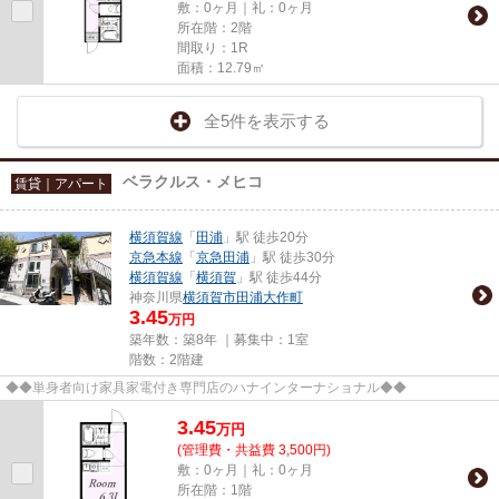
敷：0ヶ月｜礼：0ヶ月
所在階：2階
間取り：1R
面積：12.79㎡
全5件を表示する
ベラクルス・メヒコ
賃貸｜アパート
横須賀線
「
田浦
」駅 徒歩20分
京急本線
「
京急田浦
」駅 徒歩30分
横須賀線
「
横須賀
」駅 徒歩44分
神奈川県
横須賀市
田浦大作町
3.45
万円
築年数：築8年 ｜募集中：
1室
階数：2階建
◆◆単身者向け家具家電付き専門店のハナインターナショナル◆◆
3.45
万
円
(管理費・共益費 3,500円)
敷：0ヶ月｜礼：0ヶ月
所在階：1階