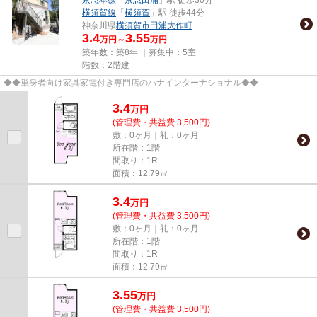
横須賀線
「
横須賀
」駅 徒歩44分
神奈川県
横須賀市
田浦大作町
3.4
3.55
万円～
万円
築年数：築8年 ｜募集中：
5室
階数：2階建
◆◆単身者向け家具家電付き専門店のハナインターナショナル◆◆
3.4
万
円
(管理費・共益費 3,500円)
敷：0ヶ月｜礼：0ヶ月
所在階：1階
間取り：1R
面積：12.79㎡
3.4
万
円
(管理費・共益費 3,500円)
敷：0ヶ月｜礼：0ヶ月
所在階：1階
間取り：1R
面積：12.79㎡
3.55
万
円
(管理費・共益費 3,500円)