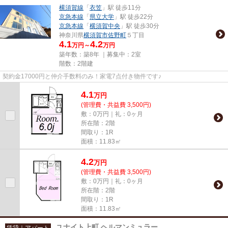
横須賀線
「
衣笠
」駅 徒歩11分
京急本線
「
県立大学
」駅 徒歩22分
京急本線
「
横須賀中央
」駅 徒歩30分
神奈川県
横須賀市
佐野町
５丁目
4.1
4.2
万円～
万円
築年数：築8年 ｜募集中：
2室
階数：2階建
契約金17000円と仲介手数料のみ！家電7点付き物件です♪
4.1
万
円
(管理費・共益費 3,500円)
敷：0万円｜礼：0ヶ月
所在階：2階
間取り：1R
面積：11.83㎡
4.2
万
円
(管理費・共益費 3,500円)
敷：0万円｜礼：0ヶ月
所在階：2階
間取り：1R
面積：11.83㎡
ユナイト上町 ヘルマンミュラー
賃貸｜アパート