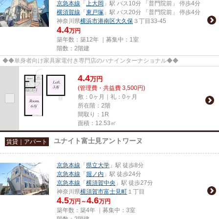
京急本線
「
上大岡
」駅 バス10分 「普門院前」 停歩4分
横須賀線
「
東戸塚
」駅 バス20分 「普門院前」 停歩4分
神奈川県
横浜市港南区
大久保
３丁目33-45
4.4
万円
築年数：築12年 ｜募集中：
1室
階数：2階建
◆◆単身者向け家具家電付き専門店のハナインターナショナル◆◆
4.4
万
円
(管理費・共益費 3,500円)
敷：0ヶ月｜礼：0ヶ月
所在階：2階
間取り：1R
面積：12.53㎡
ユナイト富士見アントワーヌ
賃貸｜アパート
京急本線
「
県立大学
」駅 徒歩8分
京急本線
「
堀ノ内
」駅 徒歩24分
京急本線
「
横須賀中央
」駅 徒歩27分
神奈川県
横須賀市
富士見町
１丁目
4.5
4.6
万円～
万円
築年数：築4年 ｜募集中：
3室
階数：2階建