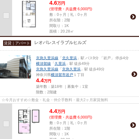
4.6
万
円
(管理費・共益費 6,000円)
敷：0ヶ月｜礼：0ヶ月
所在階：2階
間取り：1K
面積：20.28㎡
レオパレスイラブルヒルズ
賃貸｜アパート
京急久里浜線
「
北久里浜
」駅 バス9分 「岩戸」 停歩4分
横須賀線
「
久里浜
」駅 徒歩49分
京急久里浜線
「
京急久里浜
」駅 徒歩49分
神奈川県
横須賀市
岩戸
１丁目
4.4
万円
築年数：築18年 ｜募集中：
1室
階数：2階建
☆今月おすすめ☆敷金・礼金・仲介手数料・最大2ヶ月家賃無料
4.4
万
円
(管理費・共益費 6,000円)
敷：0ヶ月｜礼：0ヶ月
所在階：1階
間取り：1K