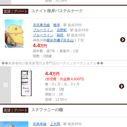
面積：20.28㎡
ユナイト根岸パステルナーク
賃貸｜アパート
京浜東北線
「
根岸
」駅 徒歩20分
ブルーライン
「
吉野町
」駅 徒歩23分
ブルーライン
「
蒔田
」駅 徒歩23分
神奈川県
横浜市磯子区
丸山
１丁目
4.4
万円
築年数：築7年 ｜募集中：
1室
階数：2階建
◆◆単身者向け家具家電付き専門店のハナインターナショナル◆◆
4.4
万
円
(管理費・共益費 4,600円)
敷：0ヶ月｜礼：0ヶ月
所在階：1階
間取り：1R
面積：12.50㎡
ステファニーの瞳
賃貸｜アパート
京急本線
「
上大岡
」駅 徒歩20分