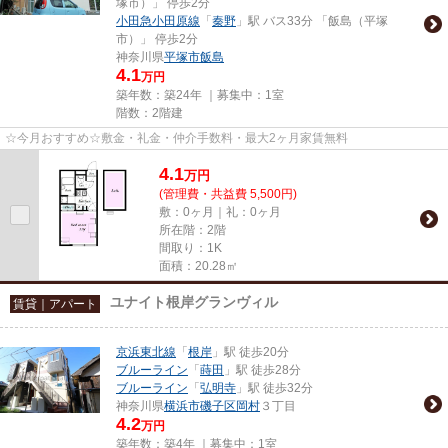
塚市）」 停歩2分
小田急小田原線
「
秦野
」駅 バス33分 「飯島（平塚
市）」 停歩2分
神奈川県
平塚市
飯島
4.1
万円
築年数：築24年 ｜募集中：
1室
階数：2階建
☆今月おすすめ☆敷金・礼金・仲介手数料・最大2ヶ月家賃無料
4.1
万
円
(管理費・共益費 5,500円)
敷：0ヶ月｜礼：0ヶ月
所在階：2階
間取り：1K
面積：20.28㎡
ユナイト根岸グランヴィル
賃貸｜アパート
京浜東北線
「
根岸
」駅 徒歩20分
ブルーライン
「
蒔田
」駅 徒歩28分
ブルーライン
「
弘明寺
」駅 徒歩32分
神奈川県
横浜市磯子区
岡村
３丁目
4.2
万円
築年数：築4年 ｜募集中：
1室