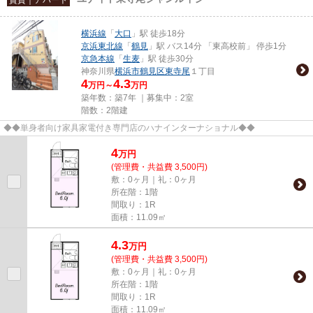
横浜線
「
大口
」駅 徒歩18分
京浜東北線
「
鶴見
」駅 バス14分 「東高校前」 停歩1分
京急本線
「
生麦
」駅 徒歩30分
神奈川県
横浜市鶴見区
東寺尾
１丁目
4
4.3
万円～
万円
築年数：築7年 ｜募集中：
2室
階数：2階建
◆◆単身者向け家具家電付き専門店のハナインターナショナル◆◆
4
万
円
(管理費・共益費 3,500円)
敷：0ヶ月｜礼：0ヶ月
所在階：1階
間取り：1R
面積：11.09㎡
4.3
万
円
(管理費・共益費 3,500円)
敷：0ヶ月｜礼：0ヶ月
所在階：1階
間取り：1R
面積：11.09㎡