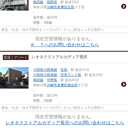
南武線
「
稲田堤
」駅 徒歩23分
神奈川県
川崎市多摩区
生田
３丁目
-
築年数：築25年
階数：3階建
敷金・礼金・仲介手数料すべてゼロ円！さらに家賃１ヵ月分無料☆
現在空室情報がありません。
Ｋ Ｔへのお問い合わせはこちら
レオネクストアルカディア長沢
賃貸｜アパート
小田急小田原線
「
生田
」駅 徒歩21分
小田急小田原線
「
読売ランド前
」駅 徒歩33分
南武線
「
中野島
」駅 徒歩45分
神奈川県
川崎市多摩区
南生田
６丁目
-
築年数：築11年
階数：2階建
敷金・礼金・仲介手数料すべてゼロ円！さらに家賃１ヵ月分無料☆
現在空室情報がありません。
レオネクストアルカディア長沢へのお問い合わせはこちら