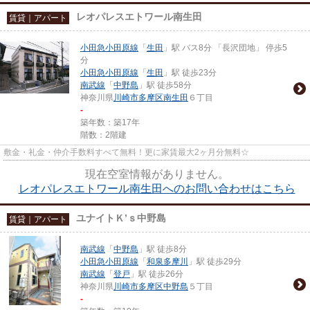
レオパレスエトワール南生田
賃貸｜アパート
小田急小田原線
「
生田
」駅 バス8分 「長沢団地」 停歩5
分
小田急小田原線
「
生田
」駅 徒歩23分
南武線
「
中野島
」駅 徒歩58分
神奈川県
川崎市多摩区
南生田
６丁目
-
築年数：築17年
階数：2階建
敷金・礼金・仲介手数料すべて無料！更に家賃最大2ヶ月分無料☆
現在空室情報がありません。
レオパレスエトワール南生田へのお問い合わせはこちら
ユナイトＫ’ｓ中野島
賃貸｜アパート
南武線
「
中野島
」駅 徒歩8分
小田急小田原線
「
和泉多摩川
」駅 徒歩29分
南武線
「
登戸
」駅 徒歩26分
神奈川県
川崎市多摩区
中野島
５丁目
-