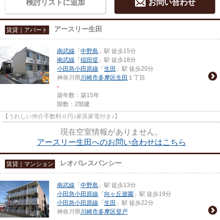
検討リストに追加
お問い合わせ
アースリー生田
賃貸｜アパート
南武線
「
中野島
」駅 徒歩15分
南武線
「
稲田堤
」駅 徒歩18分
小田急小田原線
「
生田
」駅 徒歩20分
神奈川県
川崎市多摩区
生田
１丁目
-
築年数：築15年
階数：2階建
【うれしい仲介手数料０円♪家具家電付き♪】
現在空室情報がありません。
アースリー生田へのお問い合わせはこちら
レオパレスパンシー
賃貸｜マンション
南武線
「
中野島
」駅 徒歩13分
小田急小田原線
「
向ヶ丘遊園
」駅 徒歩19分
小田急小田原線
「
生田
」駅 徒歩22分
神奈川県
川崎市多摩区
登戸