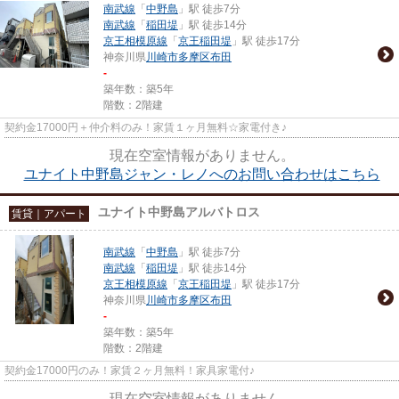
南武線
「
中野島
」駅 徒歩7分
南武線
「
稲田堤
」駅 徒歩14分
京王相模原線
「
京王稲田堤
」駅 徒歩17分
神奈川県
川崎市多摩区
布田
-
築年数：築5年
階数：2階建
契約金17000円＋仲介料のみ！家賃１ヶ月無料☆家電付き♪
現在空室情報がありません。
ユナイト中野島ジャン・レノへのお問い合わせはこちら
ユナイト中野島アルバトロス
賃貸｜アパート
南武線
「
中野島
」駅 徒歩7分
南武線
「
稲田堤
」駅 徒歩14分
京王相模原線
「
京王稲田堤
」駅 徒歩17分
神奈川県
川崎市多摩区
布田
-
築年数：築5年
階数：2階建
契約金17000円のみ！家賃２ヶ月無料！家具家電付♪
現在空室情報がありません。