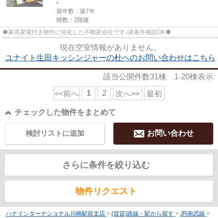
-
築年数：築7年
階数：2階建
◆家具家電付き物件に特化した不動産会社です♪諸条件相談OK◆
現在空室情報がありません。
ユナイト生田キッシンジャーの杜へのお問い合わせはこちら
該当公開件数
31
棟
1-20
棟表示
1
2
<<前へ
次へ>>
最初
チェックした物件をまとめて
検討リストに追加
お問い合わせ
さらに条件を絞り込む
物件リクエスト
ハナインターナショナル川崎駅前支店
>
(賃貸)路線・駅から探す
>
JR南武線
>