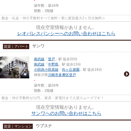
-
築年数：築16年
階数：3階建
敷金・礼金・仲介手数料すべて無料！更に家賃最大2ヶ月分無料☆
現在空室情報がありません。
レオパレスパンシーへのお問い合わせはこちら
サンワ
賃貸｜アパート
南武線
「
登戸
」駅 徒歩20分
南武線
「
中野島
」駅 徒歩13分
小田急小田原線
「
向ヶ丘遊園
」駅 徒歩18分
神奈川県
川崎市多摩区
登戸
-
築年数：築26年
階数：2階建
敷金・仲介手数料ゼロ円。 家具・家電付きで入居スムーズです！
現在空室情報がありません。
サンワへのお問い合わせはこちら
ウブスナ
賃貸｜マンション