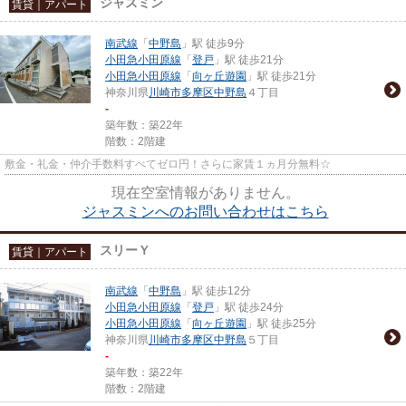
ジャスミン
賃貸｜アパート
南武線
「
中野島
」駅 徒歩9分
小田急小田原線
「
登戸
」駅 徒歩21分
小田急小田原線
「
向ヶ丘遊園
」駅 徒歩21分
神奈川県
川崎市多摩区
中野島
４丁目
-
築年数：築22年
階数：2階建
敷金・礼金・仲介手数料すべてゼロ円！さらに家賃１ヵ月分無料☆
現在空室情報がありません。
ジャスミンへのお問い合わせはこちら
スリーＹ
賃貸｜アパート
南武線
「
中野島
」駅 徒歩12分
小田急小田原線
「
登戸
」駅 徒歩24分
小田急小田原線
「
向ヶ丘遊園
」駅 徒歩25分
神奈川県
川崎市多摩区
中野島
５丁目
-
築年数：築22年
階数：2階建