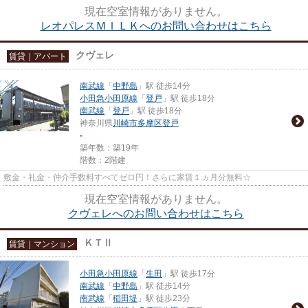
現在空室情報がありません。
レオパレスＭＩＬＫへのお問い合わせはこちら
クヴェレ
賃貸｜アパート
南武線
「
中野島
」駅 徒歩14分
小田急小田原線
「
登戸
」駅 徒歩18分
南武線
「
登戸
」駅 徒歩18分
神奈川県
川崎市多摩区
登戸
-
築年数：築19年
階数：2階建
敷金・礼金・仲介手数料すべてゼロ円！さらに家賃１ヵ月分無料☆
現在空室情報がありません。
クヴェレへのお問い合わせはこちら
ＫＴⅡ
賃貸｜マンション
小田急小田原線
「
生田
」駅 徒歩17分
南武線
「
中野島
」駅 徒歩14分
南武線
「
稲田堤
」駅 徒歩23分