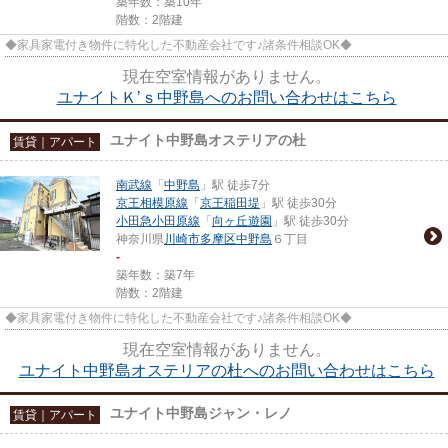
築年数：築10年
階数：2階建
◆家具家電付き物件に特化した不動産会社です♪諸条件相談OK◆
現在空室情報がありません。
ユナイトＫ’ｓ中野島へのお問い合わせはこちら
ユナイト中野島オステリアの杜
賃貸｜アパート
南武線
「
中野島
」駅 徒歩7分
京王相模原線
「
京王稲田堤
」駅 徒歩30分
小田急小田原線
「
向ヶ丘遊園
」駅 徒歩30分
神奈川県
川崎市多摩区
中野島
６丁目
-
築年数：築7年
階数：2階建
◆家具家電付き物件に特化した不動産会社です♪諸条件相談OK◆
現在空室情報がありません。
ユナイト中野島オステリアの杜へのお問い合わせはこちら
ユナイト中野島ジャン・レノ
賃貸｜アパート