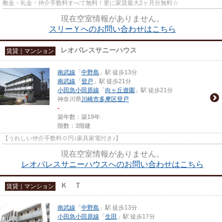
敷金・礼金・仲介手数料すべて無料！更に家賃最大2ヶ月分無料☆
現在空室情報がありません。
スリーＹへのお問い合わせはこちら
レオパレスサニーハウス
賃貸｜マンション
南武線
「
中野島
」駅 徒歩13分
南武線
「
登戸
」駅 徒歩21分
小田急小田原線
「
向ヶ丘遊園
」駅 徒歩21分
神奈川県
川崎市多摩区
登戸
-
築年数：築19年
階数：3階建
【うれしい仲介手数料０円♪家具家電付き♪】
現在空室情報がありません。
レオパレスサニーハウスへのお問い合わせはこちら
Ｋ Ｔ
賃貸｜マンション
南武線
「
中野島
」駅 徒歩13分
小田急小田原線
「
生田
」駅 徒歩17分