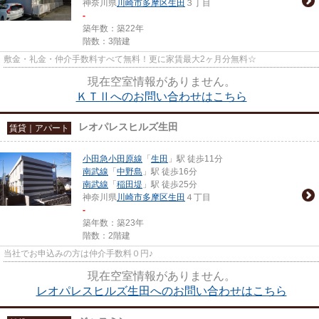
神奈川県
川崎市多摩区
生田
３丁目
-
築年数：築22年
階数：3階建
敷金・礼金・仲介手数料すべて無料！更に家賃最大2ヶ月分無料☆
現在空室情報がありません。
ＫＴⅡへのお問い合わせはこちら
レオパレスヒルズ生田
賃貸｜アパート
小田急小田原線
「
生田
」駅 徒歩11分
南武線
「
中野島
」駅 徒歩16分
南武線
「
稲田堤
」駅 徒歩25分
神奈川県
川崎市多摩区
生田
４丁目
-
築年数：築23年
階数：2階建
当社でお申込みの方は仲介手数料０円♪
現在空室情報がありません。
レオパレスヒルズ生田へのお問い合わせはこちら