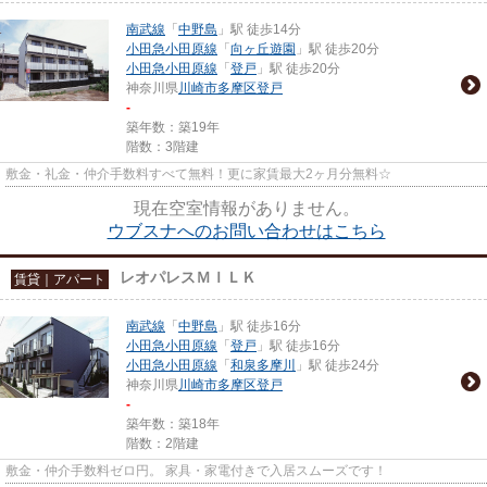
南武線
「
中野島
」駅 徒歩14分
小田急小田原線
「
向ヶ丘遊園
」駅 徒歩20分
小田急小田原線
「
登戸
」駅 徒歩20分
神奈川県
川崎市多摩区
登戸
-
築年数：築19年
階数：3階建
敷金・礼金・仲介手数料すべて無料！更に家賃最大2ヶ月分無料☆
現在空室情報がありません。
ウブスナへのお問い合わせはこちら
レオパレスＭＩＬＫ
賃貸｜アパート
南武線
「
中野島
」駅 徒歩16分
小田急小田原線
「
登戸
」駅 徒歩16分
小田急小田原線
「
和泉多摩川
」駅 徒歩24分
神奈川県
川崎市多摩区
登戸
-
築年数：築18年
階数：2階建
敷金・仲介手数料ゼロ円。 家具・家電付きで入居スムーズです！