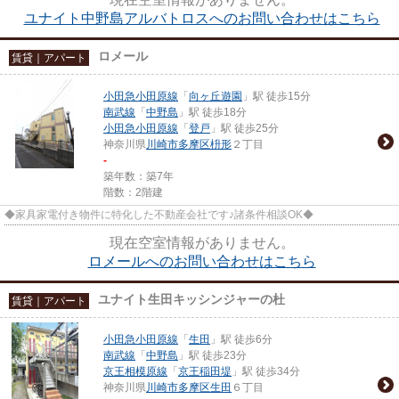
ユナイト中野島アルバトロスへのお問い合わせはこちら
ロメール
賃貸｜アパート
小田急小田原線
「
向ヶ丘遊園
」駅 徒歩15分
南武線
「
中野島
」駅 徒歩18分
小田急小田原線
「
登戸
」駅 徒歩25分
神奈川県
川崎市多摩区
枡形
２丁目
-
築年数：築7年
階数：2階建
◆家具家電付き物件に特化した不動産会社です♪諸条件相談OK◆
現在空室情報がありません。
ロメールへのお問い合わせはこちら
ユナイト生田キッシンジャーの杜
賃貸｜アパート
小田急小田原線
「
生田
」駅 徒歩6分
南武線
「
中野島
」駅 徒歩23分
京王相模原線
「
京王稲田堤
」駅 徒歩34分
神奈川県
川崎市多摩区
生田
６丁目