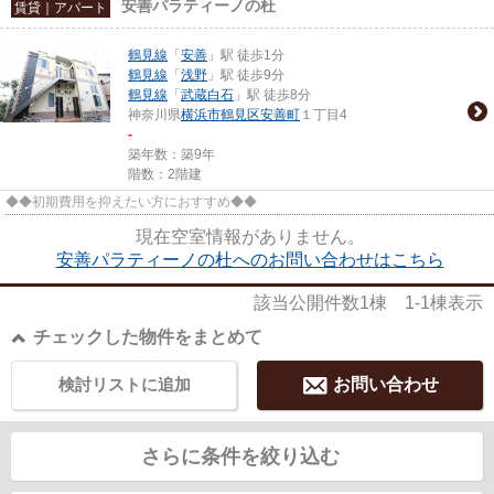
安善パラティーノの杜
賃貸｜アパート
鶴見線
「
安善
」駅 徒歩1分
鶴見線
「
浅野
」駅 徒歩9分
鶴見線
「
武蔵白石
」駅 徒歩8分
神奈川県
横浜市鶴見区
安善町
１丁目4
-
築年数：築9年
階数：2階建
◆◆初期費用を抑えたい方におすすめ◆◆
現在空室情報がありません。
安善パラティーノの杜へのお問い合わせはこちら
該当公開件数
1
棟
1-1
棟表示
チェックした物件をまとめて
検討リストに追加
お問い合わせ
さらに条件を絞り込む