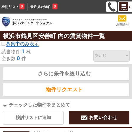
0
0
検討リスト
最近見た物件
お問合せ
横浜市鶴見区安善町 内の賃貸物件一覧
募集中のみ表示
1
該当物件
棟
0
空き数
件
さらに条件を絞り込む
物件リクエスト
チェックした物件をまとめて
検討リストに追加
お問い合わせ