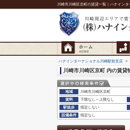
川崎市川崎区京町の賃貸一覧｜ハナインタ
ハナインターナショナル川崎駅前支店
>
川崎市川崎区京町 内の賃貸
地域
川崎市川崎区京町
賃料
下限なし～上限なし
駅徒歩
指定しない
設備条件
指定なし