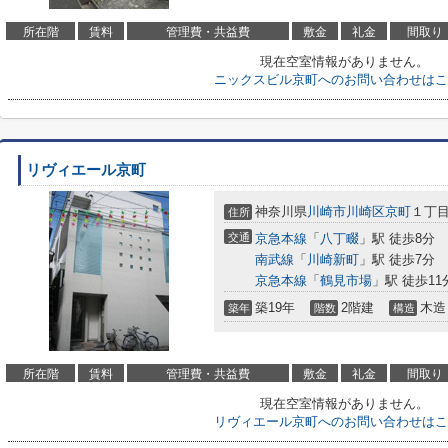
所在階
賃料
管理費・共益費
敷金
礼金
間取り
現在空室情報がありません。
ニックスビル京町へのお問い合わせはこ
リヴィエール京町
神奈川県
川崎市川崎区
京町
１丁
住所
交通
京急本線
「
八丁畷
」駅 徒歩8分
南武線
「
川崎新町
」駅 徒歩7分
京急本線
「
鶴見市場
」駅 徒歩11
築19年
2階建
木造
築年
階数
構造
所在階
賃料
管理費・共益費
敷金
礼金
間取り
現在空室情報がありません。
リヴィエール京町へのお問い合わせはこ