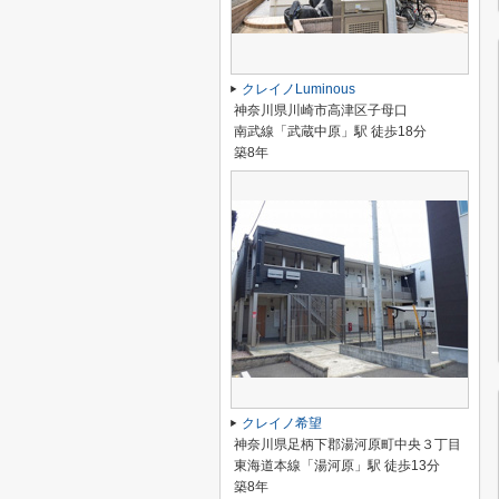
クレイノLuminous
神奈川県川崎市高津区子母口
南武線「武蔵中原」駅 徒歩18分
築8年
クレイノ希望
神奈川県足柄下郡湯河原町中央３丁目
東海道本線「湯河原」駅 徒歩13分
築8年