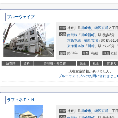
ブルーウェイブ
神奈川県
川崎市川崎区
京町
２丁
住所
交通
南武線
「
川崎新町
」駅 徒歩8分
京急本線
「
鶴見市場
」駅 徒歩13
東海道本線
「
川崎
」駅 バス9分 
築37年
3階建
鉄筋
築年
階数
構造
所在階
賃料
管理費・共益費
敷金
礼金
間取り
現在空室情報がありません。
ブルーウェイブへのお問い合わせはこ
ラフィネＴ・Ｈ
神奈川県
川崎市川崎区
京町
１丁
住所
交通
南武線
「
川崎新町
」駅 徒歩8分