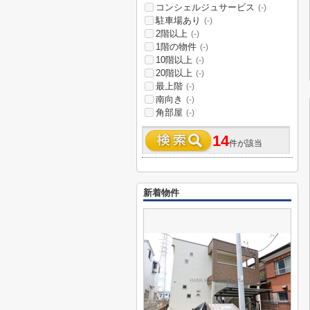
コンシェルジュサービス
(-)
駐車場あり
(-)
2階以上
(-)
1階の物件
(-)
10階以上
(-)
20階以上
(-)
最上階
(-)
南向き
(-)
角部屋
(-)
14
件が該当
新着物件