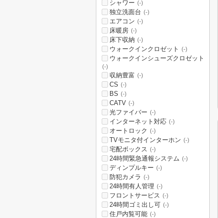
シャワー
(-)
独立洗面台
(-)
エアコン
(-)
床暖房
(-)
床下収納
(-)
ウォークインクロゼット
(-)
ウォークインシューズクロゼット
(-)
収納豊富
(-)
CS
(-)
BS
(-)
CATV
(-)
光ファイバー
(-)
インターネット対応
(-)
オートロック
(-)
TVモニタ付インターホン
(-)
宅配ボックス
(-)
24時間緊急通報システム
(-)
ディンプルキー
(-)
防犯カメラ
(-)
24時間有人管理
(-)
フロントサービス
(-)
24時間ゴミ出し可
(-)
住戸内覧可能
(-)