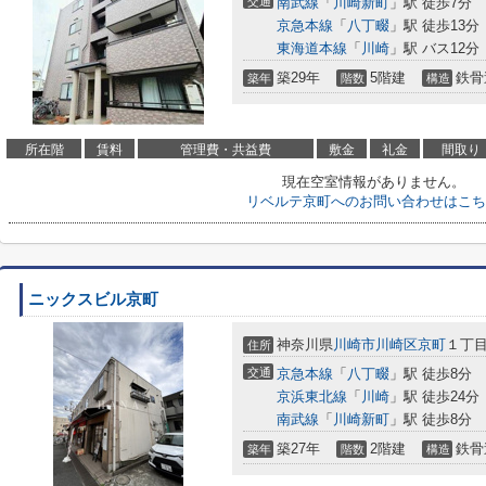
交通
南武線
「
川崎新町
」駅 徒歩7分
京急本線
「
八丁畷
」駅 徒歩13分
東海道本線
「
川崎
」駅 バス12分
築29年
5階建
鉄骨
築年
階数
構造
所在階
賃料
管理費・共益費
敷金
礼金
間取り
現在空室情報がありません。
リベルテ京町へのお問い合わせはこち
ニックスビル京町
神奈川県
川崎市川崎区
京町
１丁
住所
交通
京急本線
「
八丁畷
」駅 徒歩8分
京浜東北線
「
川崎
」駅 徒歩24分
南武線
「
川崎新町
」駅 徒歩8分
築27年
2階建
鉄骨
築年
階数
構造