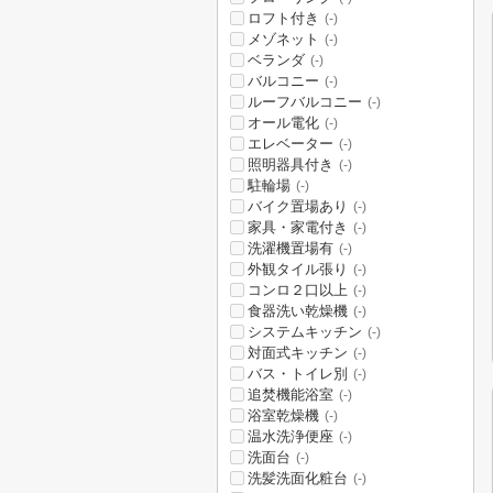
ロフト付き
(-)
メゾネット
(-)
ベランダ
(-)
バルコニー
(-)
ルーフバルコニー
(-)
オール電化
(-)
エレベーター
(-)
照明器具付き
(-)
駐輪場
(-)
バイク置場あり
(-)
家具・家電付き
(-)
洗濯機置場有
(-)
外観タイル張り
(-)
コンロ２口以上
(-)
食器洗い乾燥機
(-)
システムキッチン
(-)
対面式キッチン
(-)
バス・トイレ別
(-)
追焚機能浴室
(-)
浴室乾燥機
(-)
温水洗浄便座
(-)
洗面台
(-)
洗髪洗面化粧台
(-)