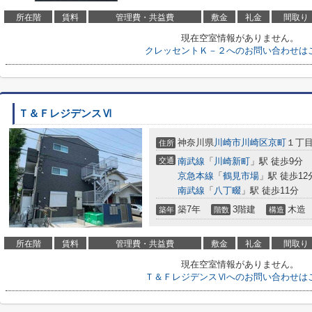
所在階
賃料
管理費・共益費
敷金
礼金
間取り
現在空室情報がありません。
クレッセントＫ－２へのお問い合わせは
Ｔ＆ＦレジデンスⅥ
神奈川県
川崎市川崎区
京町
１丁
住所
交通
南武線
「
川崎新町
」駅 徒歩9分
京急本線
「
鶴見市場
」駅 徒歩12
南武線
「
八丁畷
」駅 徒歩11分
築7年
3階建
木造
築年
階数
構造
所在階
賃料
管理費・共益費
敷金
礼金
間取り
現在空室情報がありません。
Ｔ＆ＦレジデンスⅥへのお問い合わせは