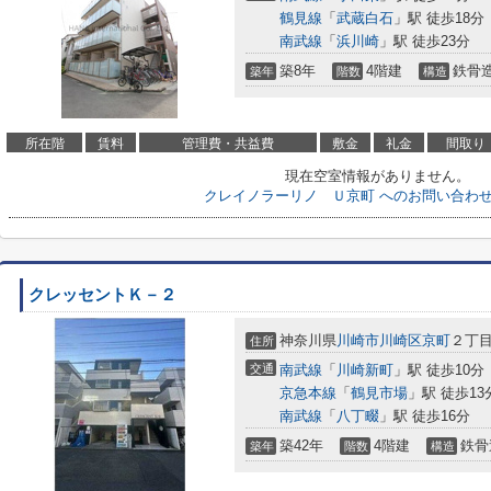
鶴見線
「
武蔵白石
」駅 徒歩18分
南武線
「
浜川崎
」駅 徒歩23分
築8年
4階建
鉄骨
築年
階数
構造
所在階
賃料
管理費・共益費
敷金
礼金
間取り
現在空室情報がありません。
クレイノラーリノ Ｕ京町 へのお問い合わ
クレッセントＫ－２
神奈川県
川崎市川崎区
京町
２丁
住所
交通
南武線
「
川崎新町
」駅 徒歩10分
京急本線
「
鶴見市場
」駅 徒歩13
南武線
「
八丁畷
」駅 徒歩16分
築42年
4階建
鉄骨
築年
階数
構造