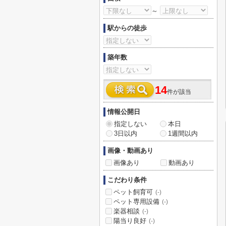
～
駅からの徒歩
築年数
14
件が該当
情報公開日
指定しない
本日
3日以内
1週間以内
画像・動画あり
画像あり
動画あり
こだわり条件
ペット飼育可
(-)
ペット専用設備
(-)
楽器相談
(-)
陽当り良好
(-)