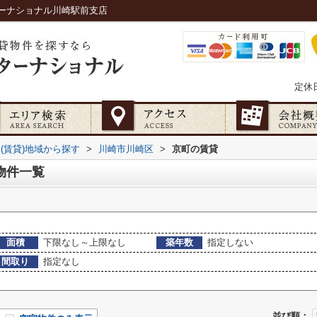
ーナショナル川崎駅前支店
定休
(賃貸)地域から探す
>
川崎市川崎区
>
京町の賃貸
物件一覧
面積
下限なし～上限なし
築年数
指定しない
間取り
指定なし
並び順：