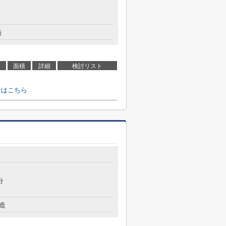
造
面積
詳細
検討リスト
せはこちら
目
分
造