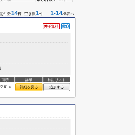
14
1
1-14
開件数
棟 空き数
件
棟表示
目
造
面積
詳細
検討リスト
22.61㎡
詳細を見る
追加する
目