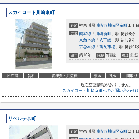
スカイコート川崎京町
神奈川県
川崎市川崎区
京町
１丁
住所
交通
南武線
「
川崎新町
」駅 徒歩8分
京急本線
「
八丁畷
」駅 徒歩9分
京急本線
「
鶴見市場
」駅 徒歩10
築10年
7階建
鉄筋
築年
階数
構造
所在階
賃料
管理費・共益費
敷金
礼金
間取り
現在空室情報がありません。
スカイコート川崎京町へのお問い合わせは
リベルテ京町
神奈川県
川崎市川崎区
京町
２丁
住所