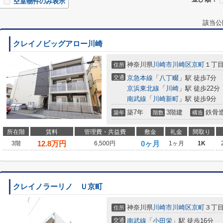
空室物件のみ表示
該当公
クレイノビッグアロー川崎
神奈川県
川崎市川崎区
京町
１丁
住所
交通
京急本線
「
八丁畷
」駅 徒歩7分
京浜東北線
「
川崎
」駅 徒歩22分
南武線
「
川崎新町
」駅 徒歩9分
築7年
3階建
鉄骨
築年
階数
構造
所在階
賃料
管理費・共益費
敷金
礼金
間取り
12.8
万円
0ヶ月
3階
6,500円
1ヶ月
1K
クレイノラーリノ Ｕ京町
神奈川県
川崎市川崎区
京町
３丁
住所
交通
南武線
「
小田栄
」駅 徒歩16分