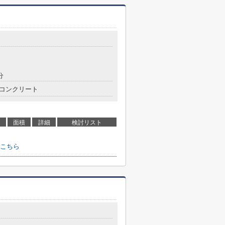
目
分
コンクリート
面積
詳細
検討リスト
こちら
目