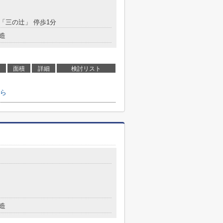
 「三の辻」 停歩1分
造
面積
詳細
検討リスト
ら
目
造