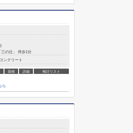
目
分
「三の辻」 停歩1分
コンクリート
面積
詳細
検討リスト
ちら
目