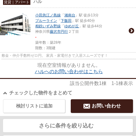
ハル
賃貸｜アパート
小田急江ノ島線
「
湘南台
」駅 徒歩13分
ブルーライン
「
下飯田
」駅 徒歩40分
相鉄いずみ野線
「
ゆめが丘
」駅 徒歩44分
神奈川県
藤沢市
円行
２丁目
-
築年数：築28年
階数：3階建
敷金・仲介手数料ゼロ円。 家具・家電付きで入居スムーズです！
現在空室情報がありません。
ハルへのお問い合わせはこちら
該当公開件数
1
棟
1-1
棟表示
チェックした物件をまとめて
検討リストに追加
お問い合わせ
さらに条件を絞り込む