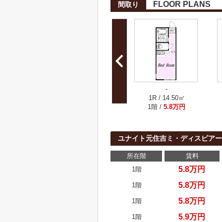
FLOOR PLANS
間取り
-
1R / 14.50㎡
1階 /
5.8万円
ユナイト元住吉ミ・ディスピア
所在階
賃料
5.8万円
1階
5.8万円
1階
5.8万円
1階
5.9万円
1階