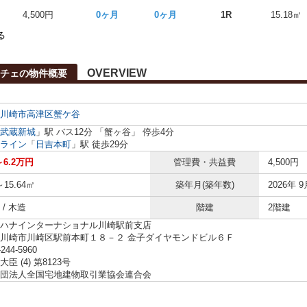
4,500円
0ヶ月
0ヶ月
1R
15.18㎡
る
OVERVIEW
ーチェの物件概要
川崎市高津区
蟹ケ谷
武蔵新城
」駅 バス12分 「蟹ヶ谷」 停歩4分
ライン
「
日吉本町
」駅 徒歩29分
～6.2万円
管理費・共益費
4,500円
～15.64㎡
築年月(築年数)
2026年 9
/ 木造
階建
2階建
ハナインターナショナル川崎駅前支店
川崎市川崎区駅前本町１８－２ 金子ダイヤモンドビル６Ｆ
-244-5960
臣 (4) 第8123号
団法人全国宅地建物取引業協会連合会