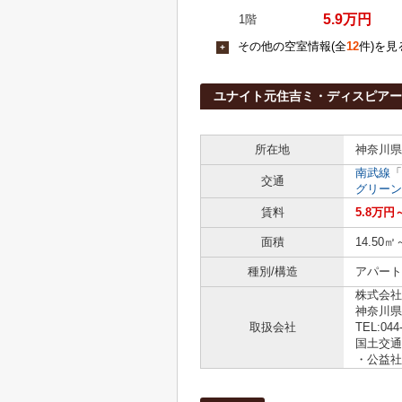
5.9万円
1階
その他の空室情報(全
12
件)を見
+
ユナイト元住吉ミ・ディスピア
所在地
神奈川県
南武線
「
交通
グリーン
賃料
5.8万円
面積
14.50㎡
種別/構造
アパート 
株式会社
神奈川県
取扱会社
TEL:044
国土交通大
・公益社