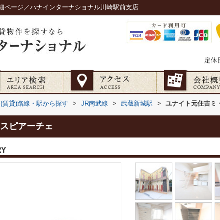
細ページ／ハナインターナショナル川崎駅前支店
定休
(賃貸)路線・駅から探す
>
JR南武線
>
武蔵新城駅
>
ユナイト元住吉ミ
スピアーチェ
RY