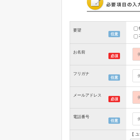
要望
任意
お名前
必須
フリガナ
任意
メールアドレス
必須
電話番号
任意
【 