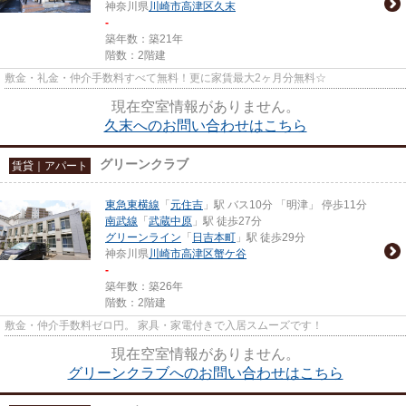
神奈川県
川崎市高津区
久末
-
築年数：築21年
階数：2階建
敷金・礼金・仲介手数料すべて無料！更に家賃最大2ヶ月分無料☆
現在空室情報がありません。
久末へのお問い合わせはこちら
グリーンクラブ
賃貸｜アパート
東急東横線
「
元住吉
」駅 バス10分 「明津」 停歩11分
南武線
「
武蔵中原
」駅 徒歩27分
グリーンライン
「
日吉本町
」駅 徒歩29分
神奈川県
川崎市高津区
蟹ケ谷
-
築年数：築26年
階数：2階建
敷金・仲介手数料ゼロ円。 家具・家電付きで入居スムーズです！
現在空室情報がありません。
グリーンクラブへのお問い合わせはこちら