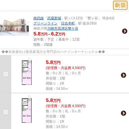
南武線
「
武蔵新城
」駅 バス12分 「蟹ヶ谷」 停歩4分
グリーンライン
「
日吉本町
」駅 徒歩29分
神奈川県
川崎市高津区
蟹ケ谷
5.8
6.2
万円～
万円
築年数：予定 ｜募集中：
12室
階数：2階建
◆◆単身者向け家具家電付き専門店のハナインターナショナル◆◆
5.8
万
円
(管理費・共益費 4,500円)
敷：0ヶ月｜礼：0ヶ月
所在階：1階
間取り：1R
面積：14.50㎡
5.8
万
円
(管理費・共益費 4,500円)
敷：0ヶ月｜礼：0ヶ月
所在階：1階
間取り：1R
面積：14.50㎡