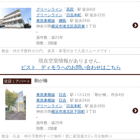
グリーンライン
「
高田
」駅 徒歩6分
グリーンライン
「
日吉本町
」駅 徒歩12分
東急東横線
「
綱島
」駅 徒歩24分
神奈川県
横浜市港北区
高田東
２丁目
-
築年数：築21年
階数：3階建
敷金・仲介手数料ゼロ円。 家具・家電付きで入居スムーズです！
現在空室情報がありません。
ビスト ディモラへのお問い合わせはこちら
駒が橋
賃貸｜アパート
東急東横線
「
日吉
」駅 バス11分 「駒が橋」 停歩4分
東急東横線
「
日吉
」駅 徒歩24分
グリーンライン
「
日吉本町
」駅 徒歩19分
神奈川県
横浜市港北区
下田町
３丁目
-
築年数：築25年
階数：2階建
敷金・礼金・仲介手数料すべて無料！更に家賃最大2ヶ月分無料☆