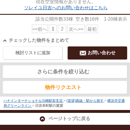
現在空室情報がありません。
ソレイユ日吉へのお問い合わせはこちら
該当公開件数
33
棟 空き数
16
件
1-20
棟表示
1
2
<<前へ
次へ>>
最初
チェックした物件をまとめて
検討リストに追加
お問い合わせ
さらに条件を絞り込む
物件リクエスト
ハナインターナショナル川崎駅前支店
>
(賃貸)路線・駅から探す
>
横浜市交通
局グリーンライン
>
日吉本町駅の賃貸
ページトップに戻る