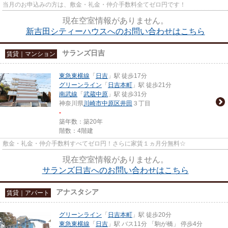
当月のお申込みの方は、敷金・礼金・仲介手数料全てゼロ円です！
現在空室情報がありません。
新吉田シティーハウスへのお問い合わせはこちら
サランズ日吉
賃貸｜マンション
東急東横線
「
日吉
」駅 徒歩17分
グリーンライン
「
日吉本町
」駅 徒歩21分
南武線
「
武蔵中原
」駅 徒歩31分
神奈川県
川崎市中原区
井田
３丁目
-
築年数：築20年
階数：4階建
敷金・礼金・仲介手数料すべてゼロ円！さらに家賃１ヵ月分無料☆
現在空室情報がありません。
サランズ日吉へのお問い合わせはこちら
アナスタシア
賃貸｜アパート
グリーンライン
「
日吉本町
」駅 徒歩20分
東急東横線
「
日吉
」駅 バス11分 「駒が橋」 停歩4分