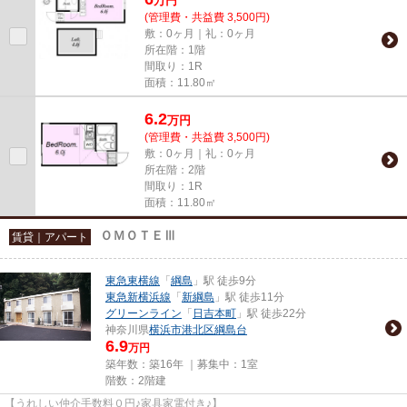
万
円
(管理費・共益費 3,500円)
敷：0ヶ月｜礼：0ヶ月
所在階：1階
間取り：1R
面積：11.80㎡
6.2
万
円
(管理費・共益費 3,500円)
敷：0ヶ月｜礼：0ヶ月
所在階：2階
間取り：1R
面積：11.80㎡
ＯＭＯＴＥⅢ
賃貸｜アパート
東急東横線
「
綱島
」駅 徒歩9分
東急新横浜線
「
新綱島
」駅 徒歩11分
グリーンライン
「
日吉本町
」駅 徒歩22分
神奈川県
横浜市港北区
綱島台
6.9
万円
築年数：築16年 ｜募集中：
1室
階数：2階建
【うれしい仲介手数料０円♪家具家電付き♪】