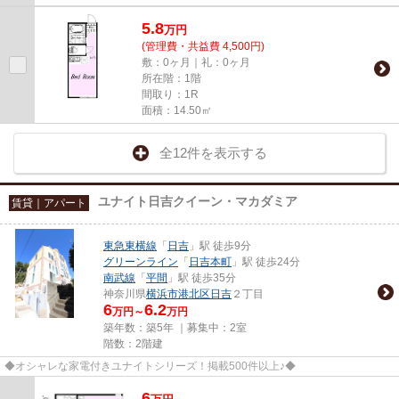
5.8
万
円
(管理費・共益費 4,500円)
敷：0ヶ月｜礼：0ヶ月
所在階：1階
間取り：1R
面積：14.50㎡
全12件を表示する
ユナイト日吉クイーン・マカダミア
賃貸｜アパート
東急東横線
「
日吉
」駅 徒歩9分
グリーンライン
「
日吉本町
」駅 徒歩24分
南武線
「
平間
」駅 徒歩35分
神奈川県
横浜市港北区
日吉
２丁目
6
6.2
万円～
万円
築年数：築5年 ｜募集中：
2室
階数：2階建
◆オシャレな家電付きユナイトシリーズ！掲載500件以上♪◆
6