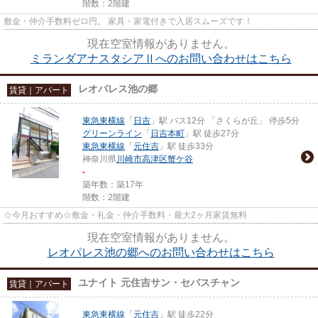
階数：2階建
敷金・仲介手数料ゼロ円。 家具・家電付きで入居スムーズです！
現在空室情報がありません。
ミランダアナスタシアⅡへのお問い合わせはこちら
レオパレス池の郷
賃貸｜アパート
東急東横線
「
日吉
」駅 バス12分 「さくらが丘」 停歩5分
グリーンライン
「
日吉本町
」駅 徒歩27分
東急東横線
「
元住吉
」駅 徒歩33分
神奈川県
川崎市高津区
蟹ケ谷
-
築年数：築17年
階数：2階建
☆今月おすすめ☆敷金・礼金・仲介手数料・最大2ヶ月家賃無料
現在空室情報がありません。
レオパレス池の郷へのお問い合わせはこちら
ユナイト 元住吉サン・セバスチャン
賃貸｜アパート
東急東横線
「
元住吉
」駅 徒歩22分