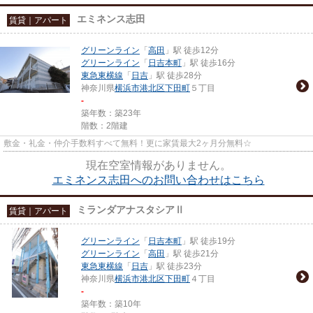
エミネンス志田
賃貸｜アパート
グリーンライン
「
高田
」駅 徒歩12分
グリーンライン
「
日吉本町
」駅 徒歩16分
東急東横線
「
日吉
」駅 徒歩28分
神奈川県
横浜市港北区
下田町
５丁目
-
築年数：築23年
階数：2階建
敷金・礼金・仲介手数料すべて無料！更に家賃最大2ヶ月分無料☆
現在空室情報がありません。
エミネンス志田へのお問い合わせはこちら
ミランダアナスタシアⅡ
賃貸｜アパート
グリーンライン
「
日吉本町
」駅 徒歩19分
グリーンライン
「
高田
」駅 徒歩21分
東急東横線
「
日吉
」駅 徒歩23分
神奈川県
横浜市港北区
下田町
４丁目
-
築年数：築10年