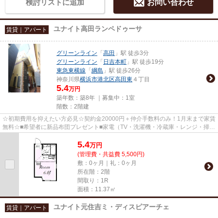
検討リストに追加
お問い合わせ
ユナイト高田ランペドゥーサ
賃貸｜アパート
グリーンライン
「
高田
」駅 徒歩3分
グリーンライン
「
日吉本町
」駅 徒歩19分
東急東横線
「
綱島
」駅 徒歩26分
神奈川県
横浜市港北区
高田東
４丁目
5.4
万円
築年数：築8年 ｜募集中：
1室
階数：2階建
☆初期費用を抑えたい方必見☆契約金20000円＋仲介手数料のみ！1月末まで家賃
無料☆■希望者に新品布団プレゼント■家電（TV・洗濯機・冷蔵庫・レンジ・掃除
機・ケトル・炊飯器）■地震・火...
5.4
万
円
(管理費・共益費 5,500円)
敷：0ヶ月｜礼：0ヶ月
所在階：2階
間取り：1R
面積：11.37㎡
ユナイト元住吉ミ・ディスピアーチェ
賃貸｜アパート