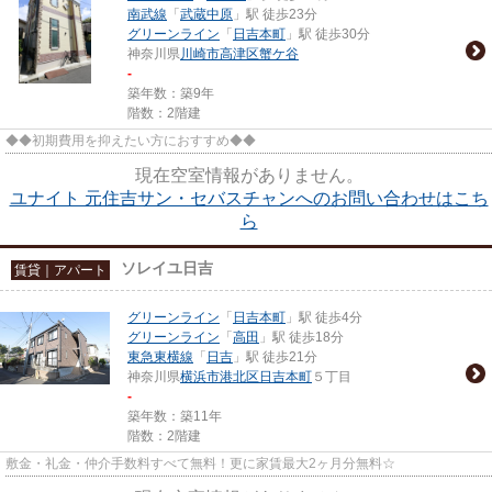
南武線
「
武蔵中原
」駅 徒歩23分
グリーンライン
「
日吉本町
」駅 徒歩30分
神奈川県
川崎市高津区
蟹ケ谷
-
築年数：築9年
階数：2階建
◆◆初期費用を抑えたい方におすすめ◆◆
現在空室情報がありません。
ユナイト 元住吉サン・セバスチャンへのお問い合わせはこち
ら
ソレイユ日吉
賃貸｜アパート
グリーンライン
「
日吉本町
」駅 徒歩4分
グリーンライン
「
高田
」駅 徒歩18分
東急東横線
「
日吉
」駅 徒歩21分
神奈川県
横浜市港北区
日吉本町
５丁目
-
築年数：築11年
階数：2階建
敷金・礼金・仲介手数料すべて無料！更に家賃最大2ヶ月分無料☆