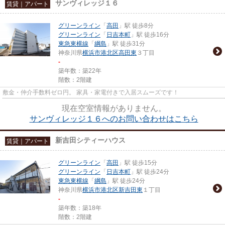
サンヴィレッジ１６
賃貸｜アパート
グリーンライン
「
高田
」駅 徒歩8分
グリーンライン
「
日吉本町
」駅 徒歩16分
東急東横線
「
綱島
」駅 徒歩31分
神奈川県
横浜市港北区
高田東
３丁目
-
築年数：築22年
階数：2階建
敷金・仲介手数料ゼロ円。 家具・家電付きで入居スムーズです！
現在空室情報がありません。
サンヴィレッジ１６へのお問い合わせはこちら
新吉田シティーハウス
賃貸｜アパート
グリーンライン
「
高田
」駅 徒歩15分
グリーンライン
「
日吉本町
」駅 徒歩24分
東急東横線
「
綱島
」駅 徒歩24分
神奈川県
横浜市港北区
新吉田東
１丁目
-
築年数：築18年
階数：2階建