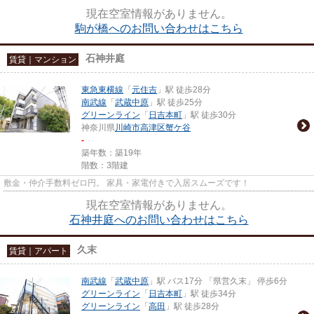
現在空室情報がありません。
駒が橋へのお問い合わせはこちら
石神井庭
賃貸｜マンション
東急東横線
「
元住吉
」駅 徒歩28分
南武線
「
武蔵中原
」駅 徒歩25分
グリーンライン
「
日吉本町
」駅 徒歩30分
神奈川県
川崎市高津区
蟹ケ谷
-
築年数：築19年
階数：3階建
敷金・仲介手数料ゼロ円。 家具・家電付きで入居スムーズです！
現在空室情報がありません。
石神井庭へのお問い合わせはこちら
久末
賃貸｜アパート
南武線
「
武蔵中原
」駅 バス17分 「県営久末」 停歩6分
グリーンライン
「
日吉本町
」駅 徒歩34分
グリーンライン
「
高田
」駅 徒歩28分