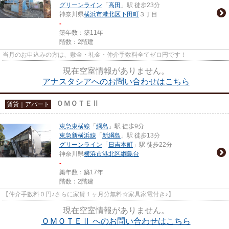
グリーンライン
「
高田
」駅 徒歩23分
神奈川県
横浜市港北区
下田町
３丁目
-
築年数：築11年
階数：2階建
当月のお申込みの方は、敷金・礼金・仲介手数料全てゼロ円です！
現在空室情報がありません。
アナスタシアへのお問い合わせはこちら
ＯＭＯＴＥⅡ
賃貸｜アパート
東急東横線
「
綱島
」駅 徒歩9分
東急新横浜線
「
新綱島
」駅 徒歩13分
グリーンライン
「
日吉本町
」駅 徒歩22分
神奈川県
横浜市港北区
綱島台
-
築年数：築17年
階数：2階建
【仲介手数料０円♪さらに家賃１ヶ月分無料☆家具家電付き♪】
現在空室情報がありません。
ＯＭＯＴＥⅡ へのお問い合わせはこちら