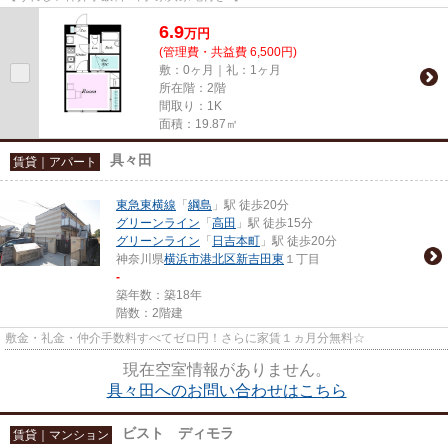
6.9
万
円
(管理費・共益費 6,500円)
敷：0ヶ月｜礼：1ヶ月
所在階：2階
間取り：1K
面積：19.87㎡
具々田
賃貸｜アパート
東急東横線
「
綱島
」駅 徒歩20分
グリーンライン
「
高田
」駅 徒歩15分
グリーンライン
「
日吉本町
」駅 徒歩20分
神奈川県
横浜市港北区
新吉田東
１丁目
-
築年数：築18年
階数：2階建
敷金・礼金・仲介手数料すべてゼロ円！さらに家賃１ヵ月分無料☆
現在空室情報がありません。
具々田へのお問い合わせはこちら
ビスト ディモラ
賃貸｜マンション