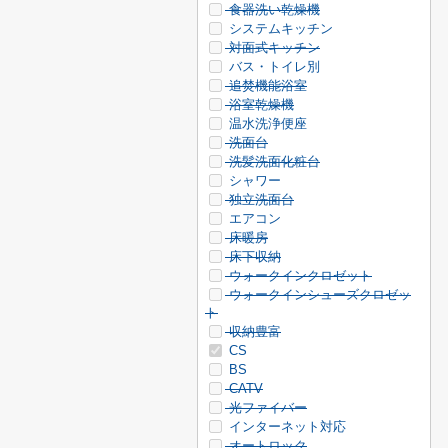
食器洗い乾燥機
システムキッチン
対面式キッチン
バス・トイレ別
追焚機能浴室
浴室乾燥機
温水洗浄便座
洗面台
洗髪洗面化粧台
シャワー
独立洗面台
エアコン
床暖房
床下収納
ウォークインクロゼット
ウォークインシューズクロゼッ
ト
収納豊富
CS
BS
CATV
光ファイバー
インターネット対応
オートロック