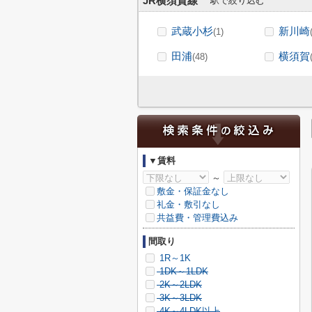
JR横須賀線
駅で絞り込む
武蔵小杉
新川崎
(1)
田浦
横須賀
(48)
▼賃料
～
敷金・保証金なし
礼金・敷引なし
共益費・管理費込み
間取り
1R～1K
1DK～1LDK
2K～2LDK
3K～3LDK
4K～4LDK以上