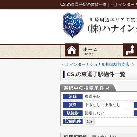
CS,の東逗子駅の賃貸一覧｜ハナインター
ハナインターナショナル川崎駅前支店
>
CS,の東逗子駅物件一覧
沿線
東逗子駅
賃料
下限なし～上限なし
駅徒歩
指定しない
設備条件
CS