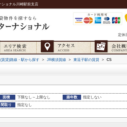
ナショナル川崎駅前支店
定休
(賃貸)路線・駅から探す
>
JR横須賀線
>
東逗子駅の賃貸
>
CS
面積
下限なし～上限なし
築年数
指定しない
間取り
指定なし