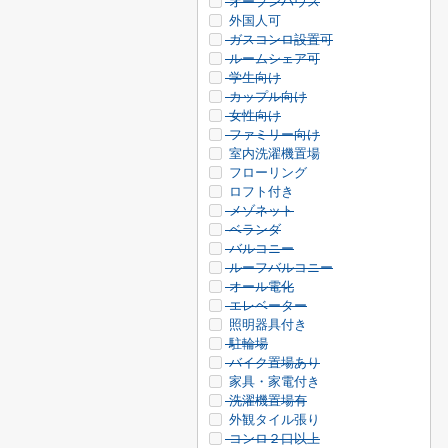
オープンハウス
外国人可
ガスコンロ設置可
ルームシェア可
学生向け
カップル向け
女性向け
ファミリー向け
室内洗濯機置場
フローリング
ロフト付き
メゾネット
ベランダ
バルコニー
ルーフバルコニー
オール電化
エレベーター
照明器具付き
駐輪場
バイク置場あり
家具・家電付き
洗濯機置場有
外観タイル張り
コンロ２口以上