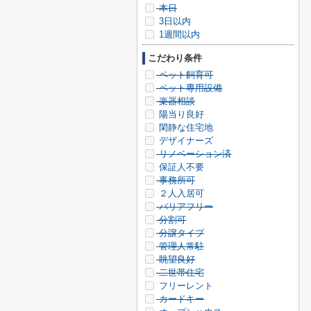
本日
3日以内
1週間以内
こだわり条件
ペット飼育可
ペット専用設備
楽器相談
陽当り良好
閑静な住宅地
デザイナーズ
リノベーション済
保証人不要
事務所可
２人入居可
バリアフリー
分割可
分譲タイプ
管理人常駐
眺望良好
二世帯住宅
フリーレント
カードキー