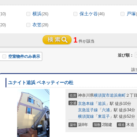
横浜
保土ケ谷
戸塚
(10)
(26)
(46)
衣笠
(20)
(28)
1
件が該当
並び順：
空室物件のみ表示
該
ユナイト追浜 ベネッティーの杜
神奈川県
横須賀市
追浜南町
２丁
住所
交通
京急本線
「
追浜
」駅 徒歩10分
京急逗子線
「
六浦
」駅 徒歩34分
横須賀線
「
東逗子
」駅 徒歩52分
築8年
2階建
木造
築年
階数
構造