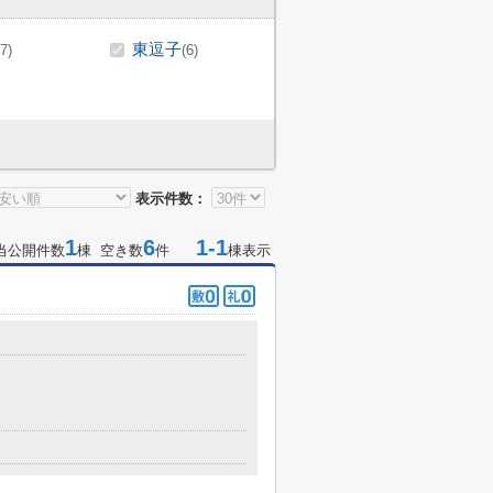
東逗子
(7)
(6)
表示件数：
1
6
1-1
当公開件数
棟 空き数
件
棟表示
目