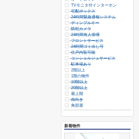
TVモニタ付インターホン
宅配ボックス
24時間緊急通報システム
ディンプルキー
防犯カメラ
24時間有人管理
フロントサービス
24時間ゴミ出し可
住戸内覧可能
コンシェルジュサービス
駐車場あり
2階以上
1階の物件
10階以上
20階以上
最上階
南向き
角部屋
新着物件