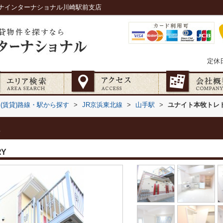
ナインターナショナル川崎駅前支店
定休
(賃貸)路線・駅から探す
>
JR京浜東北線
>
山手駅
>
ユナイト本牧トレ
RY