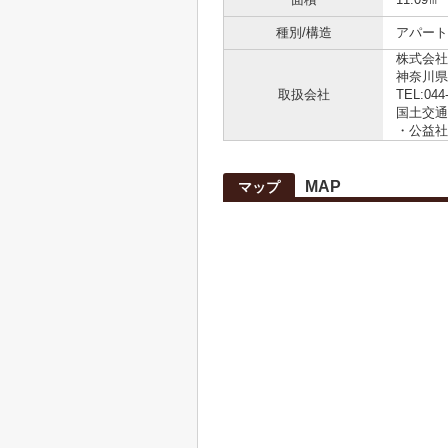
種別/構造
アパート 
株式会社
神奈川県
取扱会社
TEL:044
国土交通大
・公益社
MAP
マップ