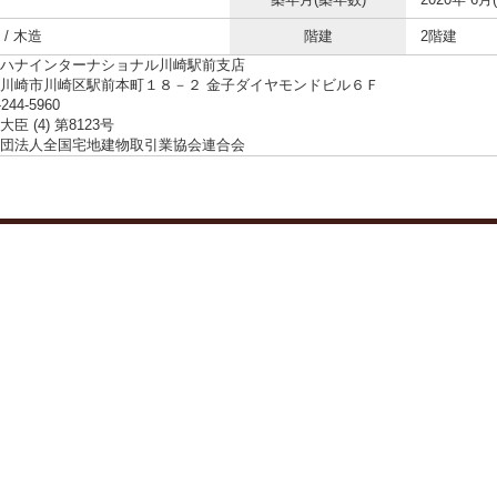
/ 木造
階建
2階建
ハナインターナショナル川崎駅前支店
川崎市川崎区駅前本町１８－２ 金子ダイヤモンドビル６Ｆ
-244-5960
臣 (4) 第8123号
団法人全国宅地建物取引業協会連合会