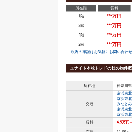
所在階
賃料
***万円
1階
***万円
2階
***万円
2階
***万円
2階
現況の確認はお気軽にお問い合わ
ユナイト本牧トレドの杜の物件概
所在地
神奈川県
京浜東北
京浜東北
交通
みなとみ
京浜東北
京浜東北
賃料
4.5万円
面積
11.09㎡