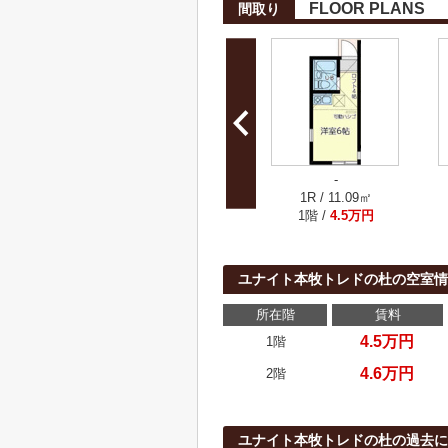
FLOOR PLANS
間取り
-
1R / 11.09㎡
1階 /
4.5万円
ユナイト本牧トレドの杜の空室情
所在階
賃料
4.5万円
1階
4.6万円
2階
ユナイト本牧トレドの杜の過去