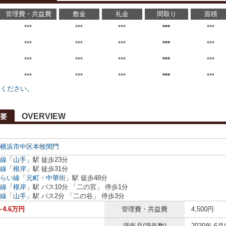
管理費・共益費
敷金
礼金
間取り
面積
***
***
***
***
***
***
***
***
***
***
***
***
***
***
***
***
***
***
***
***
せください。
OVERVIEW
要
横浜市中区
本牧間門
線
「
山手
」駅 徒歩23分
線
「
根岸
」駅 徒歩31分
らい線
「
元町・中華街
」駅 徒歩48分
線
「
根岸
」駅 バス10分 「二の宮」 停歩1分
線
「
山手
」駅 バス2分 「二の谷」 停歩3分
～4.6万円
管理費・共益費
4,500円
築年月(築年数)
2020年 6月(