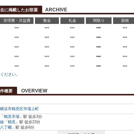
ARCHIVE
去に掲載したお部屋
管理費・共益費
敷金
礼金
間取り
面積
***
***
***
***
***
***
***
***
***
***
***
***
***
***
***
***
***
***
***
***
***
***
***
***
***
せください。
OVERVIEW
件概要
横浜市鶴見区
市場上町
「
鶴見市場
」駅 徒歩3分
線
「
鶴見
」駅 徒歩23分
八丁畷
」駅 徒歩6分