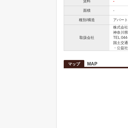
賃料
-
面積
-
種別/構造
アパート 
株式会社
神奈川県
取扱会社
TEL:044
国土交通大
・公益社
MAP
マップ