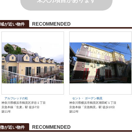
未入力項目があります
RECOMMENDED
域が近い物件
アルフレッドの杜
セント・ ガーデン鶴見
神奈川県横浜市鶴見区岸谷１丁目
神奈川県横浜市鶴見区潮田町１丁目
京急本線「生麦」駅 徒歩7分
京急本線「京急鶴見」駅 徒歩10分
築11年
築12年
RECOMMENDED
徴が近い物件