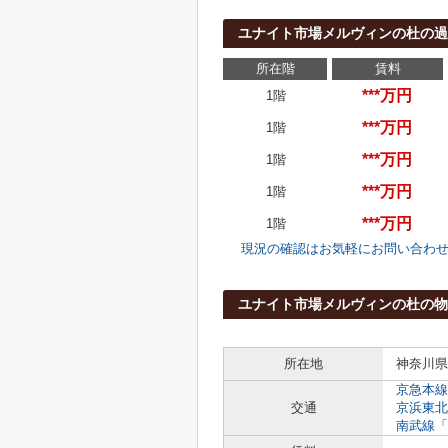
ユナイト市場メルヴィンの杜の過
所在階
賃料
***万円
1階
***万円
1階
***万円
1階
***万円
1階
***万円
1階
現況の確認はお気軽にお問い合わ
ユナイト市場メルヴィンの杜の物
所在地
神奈川県
京急本線
交通
京浜東北
南武線
「