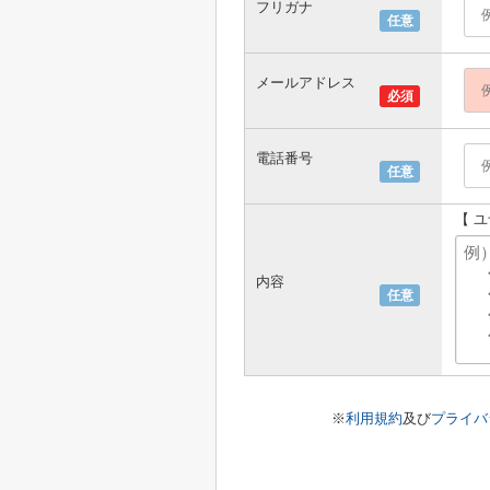
フリガナ
任意
メールアドレス
必須
電話番号
任意
【 
内容
任意
※
利用規約
及び
プライバ