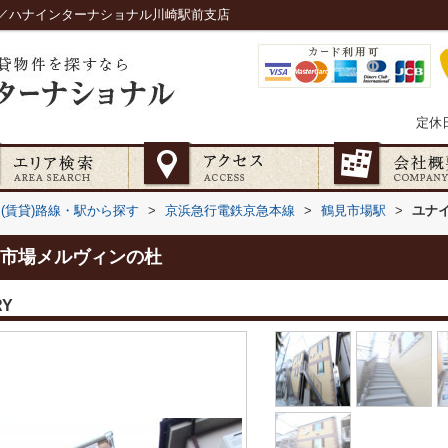
／ハナインターナショナル川崎駅前支店
定休
(賃貸)路線・駅から探す
>
京浜急行電鉄京急本線
>
鶴見市場駅
>
ユナ
市場メルヴィンの杜
RY