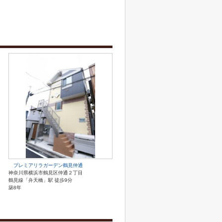
プレミアリラガーデン鶴見仲通
神奈川県横浜市鶴見区仲通２丁目
鶴見線「弁天橋」駅 徒歩9分
築8年