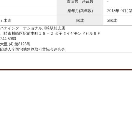
管理費・共益費
-
築年月(築年数)
2018年 9月( 築
/ 木造
階建
2階建
ハナインターナショナル川崎駅前支店
川崎市川崎区駅前本町１８－２ 金子ダイヤモンドビル６Ｆ
-244-5960
臣 (4) 第8123号
団法人全国宅地建物取引業協会連合会