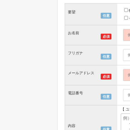
要望
任意
お名前
必須
フリガナ
任意
メールアドレス
必須
電話番号
任意
【 
内容
任意