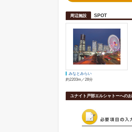
SPOT
周辺施設
みなとみらい
約2203m／28分
ユナイト戸部エルシャトーへのお