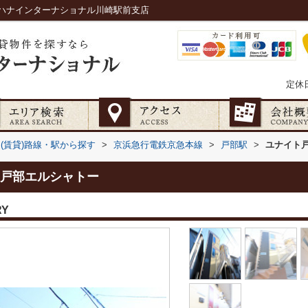
ハナインターナショナル川崎駅前支店
定休
(賃貸)路線・駅から探す
>
京浜急行電鉄京急本線
>
戸部駅
>
ユナイト
戸部エルシャトー
RY