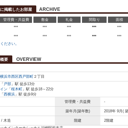
ARCHIVE
に掲載したお部屋
管理費・共益費
敷金
礼金
間取り
面積
***
***
***
***
***
***
***
***
***
***
せください。
OVERVIEW
概要
横浜市西区
西戸部町
２丁目
「
戸部
」駅 徒歩13分
イン
「
桜木町
」駅 徒歩18～22分
「
西横浜
」駅 徒歩9分
管理費・共益費
-
築年月(築年数)
2018年 9月( 築
/ 木造
階建
2階建
ハナインターナショナル川崎駅前支店