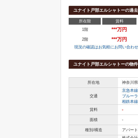
ユナイト戸部エルシャトーの過去
所在階
賃料
***万円
1階
***万円
2階
現況の確認はお気軽にお問い合わ
ユナイト戸部エルシャトーの物件
所在地
神奈川県
京急本線
交通
ブルーラ
相鉄本線
賃料
-
面積
-
種別/構造
アパート 
株式会社