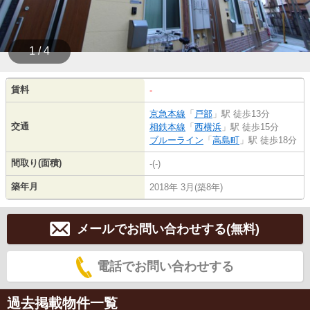
1 / 4
賃料
-
京急本線
「
戸部
」駅 徒歩13分
交通
相鉄本線
「
西横浜
」駅 徒歩15分
ブルーライン
「
高島町
」駅 徒歩18分
間取り(面積)
-(-)
築年月
2018年 3月(築8年)
メールでお問い合わせする(無料)
電話でお問い合わせする
過去掲載物件一覧