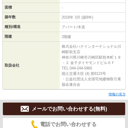
面積
-
築年数
2018年 3月 (築8年)
種別/構造
アパート/木造
階建
2階建
株式会社ハナインターナショナル川
崎駅前支店
神奈川県川崎市川崎区駅前本町１８
－２ 金子ダイヤモンドビル６Ｆ
取扱会社
TEL:044-244-5960
国土交通大臣 (4) 第8123号
・公益社団法人全国宅地建物取引業
協会連合会
情報の見方
メールでお問い合わせする(無料)
電話でお問い合わせする