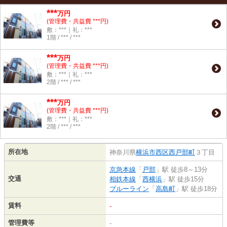
***
万円
(管理費・共益費 ***円)
敷：***｜礼：***
1階 / *** / ***
***
万円
(管理費・共益費 ***円)
敷：***｜礼：***
2階 / *** / ***
***
万円
(管理費・共益費 ***円)
敷：***｜礼：***
2階 / *** / ***
所在地
神奈川県
横浜市西区
西戸部町
３丁目
京急本線
「
戸部
」駅 徒歩8～13分
交通
相鉄本線
「
西横浜
」駅 徒歩15分
ブルーライン
「
高島町
」駅 徒歩18分
賃料
-
管理費等
-