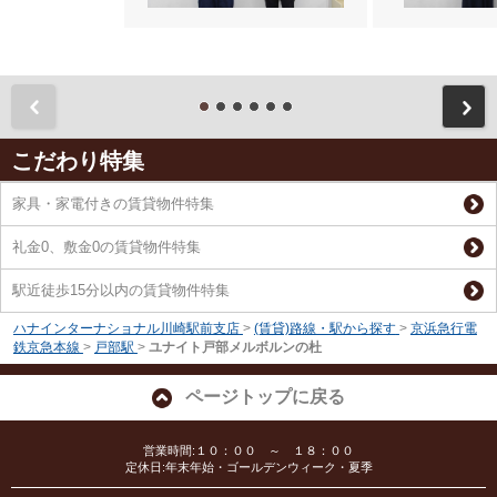
前
こだわり特集
家具・家電付きの賃貸物件特集
礼金0、敷金0の賃貸物件特集
駅近徒歩15分以内の賃貸物件特集
ハナインターナショナル川崎駅前支店
>
(賃貸)路線・駅から探す
>
京浜急行電
鉄京急本線
>
戸部駅
>
ユナイト戸部メルボルンの杜
ページトップに戻る
営業時間:１０：００ ～ １８：００
定休日:年末年始・ゴールデンウィーク・夏季