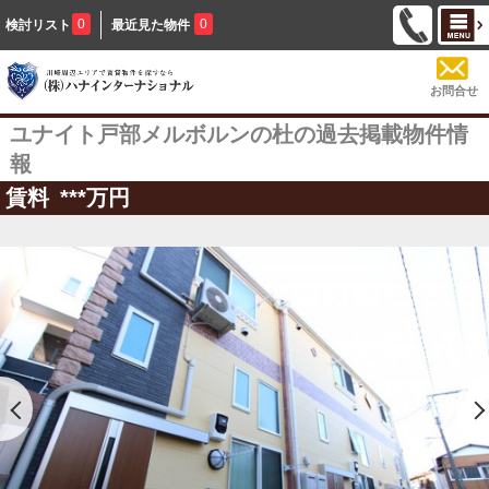
0
0
検討リスト
最近見た物件
お問合せ
ユナイト戸部メルボルンの杜の過去掲載物件情
報
賃料
***
万円