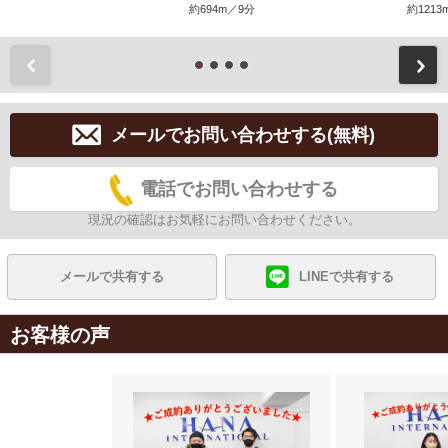
約694m／9分
約1213
前
メールでお問い合わせする(無料)
電話でお問い合わせする
現況の確認はお気軽にお問い合わせください。
メールで共有する
LINEで共有する
お客様の声