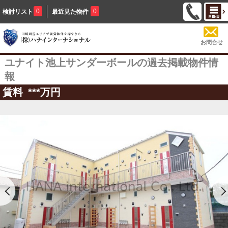
0
0
検討リスト
最近見た物件
お問合せ
ユナイト池上サンダーボールの過去掲載物件情
報
賃料
***
万円