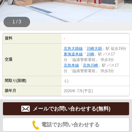
1 / 3
賃料
-
京急大師線
「
川崎大師
」駅 徒歩19分
東海道本線
「
川崎
」駅 バス17
交通
分 「臨港警察署前」 停歩3分
京急本線
「
京急川崎
」駅 バス17
分 「臨港警察署前」 停歩3分
間取り(面積)
-(-)
築年月
2026年 7月(予定)
メールでお問い合わせする(無料)
電話でお問い合わせする