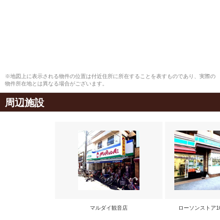
※地図上に表示される物件の位置は付近住所に所在することを表すものであり、実際の
物件所在地とは異なる場合がございます。
周辺施設
マルダイ観音店
ローソンストア10