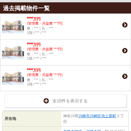
過去掲載物件一覧
***
万円
(管理費・共益費 ***円)
敷：***｜礼：***
1階 / *** / ***
***
万円
(管理費・共益費 ***円)
敷：***｜礼：***
1階 / *** / ***
***
万円
(管理費・共益費 ***円)
敷：***｜礼：***
1階 / *** / ***
全10件を表示する
神奈川県
川崎市川崎区
池上新町
２丁
所在地
目