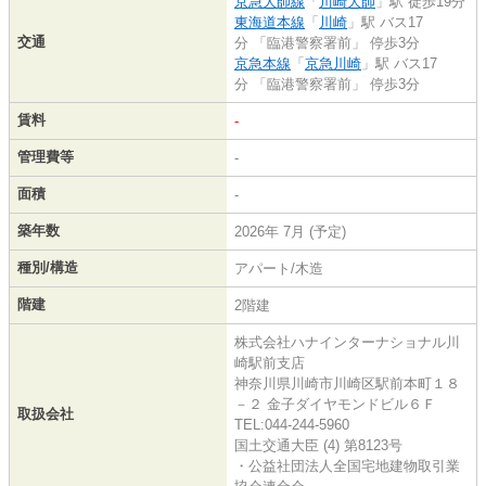
京急大師線
「
川崎大師
」駅 徒歩19分
東海道本線
「
川崎
」駅 バス17
交通
分 「臨港警察署前」 停歩3分
京急本線
「
京急川崎
」駅 バス17
分 「臨港警察署前」 停歩3分
賃料
-
管理費等
-
面積
-
築年数
2026年 7月 (予定)
種別/構造
アパート/木造
階建
2階建
株式会社ハナインターナショナル川
崎駅前支店
神奈川県川崎市川崎区駅前本町１８
－２ 金子ダイヤモンドビル６Ｆ
取扱会社
TEL:044-244-5960
国土交通大臣 (4) 第8123号
・公益社団法人全国宅地建物取引業