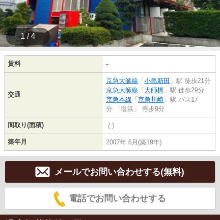
1 / 4
賃料
-
京急大師線
「
小島新田
」駅 徒歩21分
京急大師線
「
大師橋
」駅 徒歩29分
交通
京急本線
「
京急川崎
」駅 バス17
分 「塩浜」 停歩9分
間取り(面積)
-(-)
築年月
2007年 6月(築19年)
メールでお問い合わせする(無料)
電話でお問い合わせする