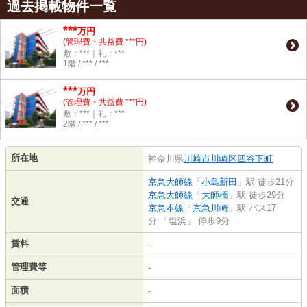
過去掲載物件一覧
***
万円
(管理費・共益費 ***円)
敷：***｜礼：***
1階 / *** / ***
***
万円
(管理費・共益費 ***円)
敷：***｜礼：***
2階 / *** / ***
所在地
神奈川県
川崎市川崎区
四谷下町
京急大師線
「
小島新田
」駅 徒歩21分
京急大師線
「
大師橋
」駅 徒歩29分
交通
京急本線
「
京急川崎
」駅 バス17
分 「塩浜」 停歩9分
賃料
-
管理費等
-
面積
-