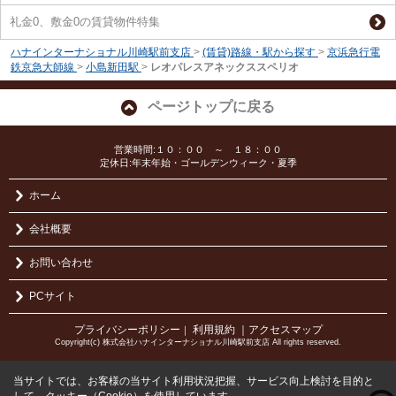
礼金0、敷金0の賃貸物件特集
ハナインターナショナル川崎駅前支店
>
(賃貸)路線・駅から探す
>
京浜急行電
鉄京急大師線
>
小島新田駅
>
レオパレスアネックススペリオ
ページトップに戻る
営業時間:１０：００ ～ １８：００
定休日:年末年始・ゴールデンウィーク・夏季
ホーム
会社概要
お問い合わせ
PCサイト
プライバシーポリシー
利用規約
｜アクセスマップ
｜
Copyright(c) 株式会社ハナインターナショナル川崎駅前支店 All rights reserved.
当サイトでは、お客様の当サイト利用状況把握、サービス向上検討を目的と