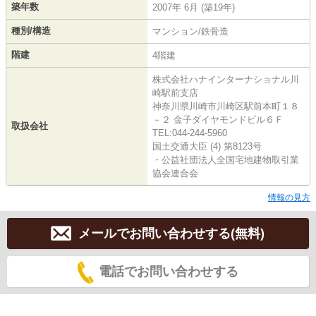
築年数
2007年 6月 (築19年)
種別/構造
マンション/鉄骨造
階建
4階建
株式会社ハナインターナショナル川
崎駅前支店
神奈川県川崎市川崎区駅前本町１８
－２ 金子ダイヤモンドビル６Ｆ
取扱会社
TEL:044-244-5960
国土交通大臣 (4) 第8123号
・公益社団法人全国宅地建物取引業
協会連合会
情報の見方
メールでお問い合わせする(無料)
電話でお問い合わせする