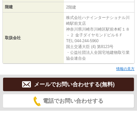
階建
2階建
株式会社ハナインターナショナル川
崎駅前支店
神奈川県川崎市川崎区駅前本町１８
－２ 金子ダイヤモンドビル６Ｆ
取扱会社
TEL:044-244-5960
国土交通大臣 (4) 第8123号
・公益社団法人全国宅地建物取引業
協会連合会
情報の見方
メールでお問い合わせする(無料)
電話でお問い合わせする