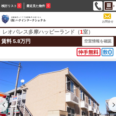
0
0
検討リスト
最近見た物件
お問合せ
レオパレス多摩ハッピーランド（
1
室）
賃料
5.8万円
空室情報を確認