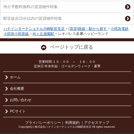
仲介手数料無料の賃貸物件特集
駅近徒歩15分以内の賃貸物件特集
ハナインターナショナル川崎駅前支店
>
(賃貸)路線・駅から探す
>
小田急電鉄
小田急小田原線
>
向ヶ丘遊園駅
>
レオパレス多摩ハッピーランド
ページトップに戻る
営業時間:１０：００ ～ １８：００
定休日:年末年始・ゴールデンウィーク・夏季
ホーム
会社概要
お問い合わせ
PCサイト
プライバシーポリシー
利用規約
｜アクセスマップ
｜
Copyright(c) 株式会社ハナインターナショナル川崎駅前支店 All rights reserved.