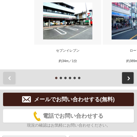
セブンイレブン
ロー
約34m／1分
約389
前
メールでお問い合わせする(無料)
電話でお問い合わせする
現況の確認はお気軽にお問い合わせください。