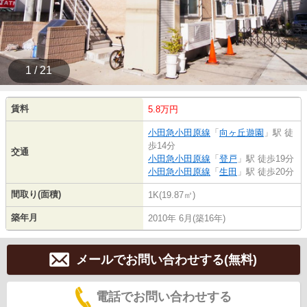
1 / 21
賃料
5.8万円
小田急小田原線
「
向ヶ丘遊園
」駅 徒
歩14分
交通
小田急小田原線
「
登戸
」駅 徒歩19分
小田急小田原線
「
生田
」駅 徒歩20分
間取り(面積)
1K(19.87㎡)
築年月
2010年 6月(築16年)
メールでお問い合わせする(無料)
電話でお問い合わせする