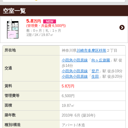
空室一覧
5.8
万
円
NEW
(管理費・共益費 6,500円)
敷：0ヶ月｜礼：1ヶ月
1階 / 1K / 19.87㎡
所在地
神奈川県
川崎市多摩区
枡形
２丁目
小田急小田原線
「
向ヶ丘遊園
」駅 徒
歩14分
交通
小田急小田原線
「
登戸
」駅 徒歩19分
小田急小田原線
「
生田
」駅 徒歩20分
賃料
5.8万円
管理費等
6,500円
面積
19.87㎡
築年数
2010年 6月 (築16年)
種別/構造
アパート/木造