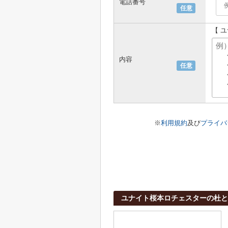
電話番号
任意
【 
内容
任意
※
利用規約
及び
プライバ
ユナイト桜本ロチェスターの杜