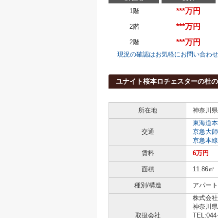
***万円
1階
***万円
2階
***万円
2階
現況の確認はお気軽にお問い合わ
ユナイト桜本ロチェスターの杜の
所在地
神奈川県
東海道本
交通
京急大師
京急本線
賃料
6万円
面積
11.86㎡
種別/構造
アパート 
株式会社
神奈川県
取扱会社
TEL:044