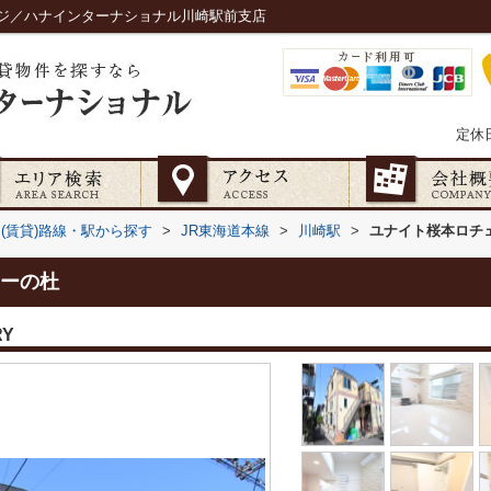
ジ／ハナインターナショナル川崎駅前支店
定休
(賃貸)路線・駅から探す
>
JR東海道本線
>
川崎駅
>
ユナイト桜本ロチ
ーの杜
RY