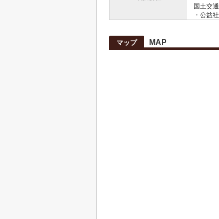
国土交通大
・公益社
MAP
マップ