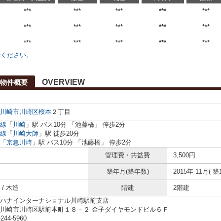
***
***
***
***
***
***
***
***
***
***
***
***
***
***
***
せください。
OVERVIEW
物件概要
川崎市川崎区
桜本
２丁目
線
「
川崎
」駅 バス10分 「池藤橋」 停歩2分
線
「
川崎大師
」駅 徒歩20分
「
京急川崎
」駅 バス10分 「池藤橋」 停歩2分
管理費・共益費
3,500円
築年月(築年数)
2015年 11月( 築
/ 木造
階建
2階建
ハナインターナショナル川崎駅前支店
川崎市川崎区駅前本町１８－２ 金子ダイヤモンドビル６Ｆ
-244-5960