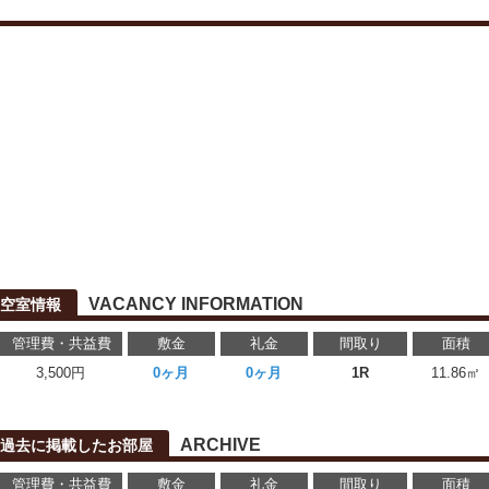
VACANCY INFORMATION
空室情報
管理費・共益費
敷金
礼金
間取り
面積
3,500円
0ヶ月
0ヶ月
1R
11.86㎡
ARCHIVE
過去に掲載したお部屋
管理費・共益費
敷金
礼金
間取り
面積