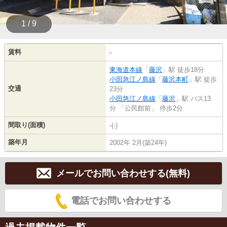
1 / 9
賃料
-
東海道本線
「
藤沢
」駅 徒歩18分
小田急江ノ島線
「
藤沢本町
」駅 徒歩
交通
23分
小田急江ノ島線
「
藤沢
」駅 バス13
分 「公民館前」 停歩2分
間取り(面積)
-(-)
築年月
2002年 2月(築24年)
メールでお問い合わせする(無料)
電話でお問い合わせする