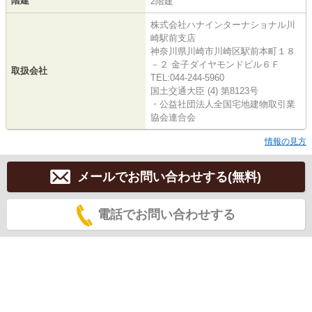
階建
2階建
株式会社ハナインターナショナル川
崎駅前支店
神奈川県川崎市川崎区駅前本町１８
－２ 金子ダイヤモンドビル６Ｆ
取扱会社
TEL:044-244-5960
国土交通大臣 (4) 第8123号
・公益社団法人全国宅地建物取引業
協会連合会
情報の見方
メールでお問い合わせする(無料)
電話でお問い合わせする