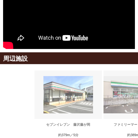
周辺施設
セブンイレブン 藤沢藤が岡
ファミリーマー
約379m／5分
約389