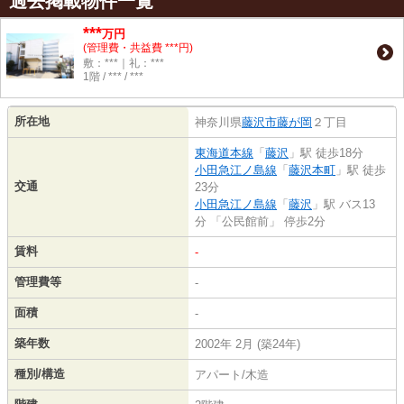
過去掲載物件一覧
***
万円
(管理費・共益費 ***円)
敷：***｜礼：***
1階 / *** / ***
所在地
神奈川県
藤沢市
藤が岡
２丁目
東海道本線
「
藤沢
」駅 徒歩18分
小田急江ノ島線
「
藤沢本町
」駅 徒歩
交通
23分
小田急江ノ島線
「
藤沢
」駅 バス13
分 「公民館前」 停歩2分
賃料
-
管理費等
-
面積
-
築年数
2002年 2月 (築24年)
種別/構造
アパート/木造