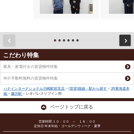
前
こだわり特集
家具・家電付きの賃貸物件特集
仲介手数料無料の賃貸物件特集
ハナインターナショナル川崎駅前支店
>
(賃貸)路線・駅から探す
>
JR東海道本
線
>
藤沢駅
>
レオパレスリブイン邦
ページトップに戻る
営業時間:１０：００ ～ １８：００
定休日:年末年始・ゴールデンウィーク・夏季